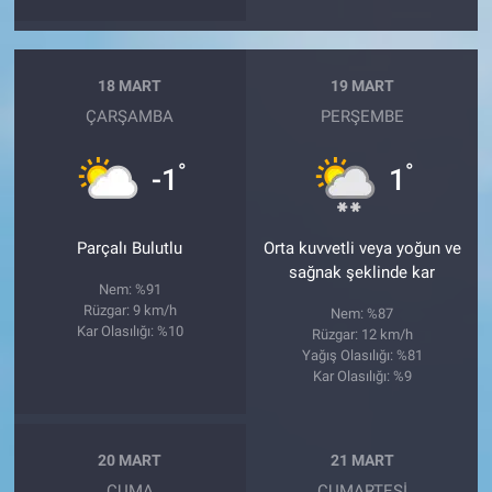
18 MART
19 MART
ÇARŞAMBA
PERŞEMBE
°
°
-1
1
Parçalı Bulutlu
Orta kuvvetli veya yoğun ve
sağnak şeklinde kar
Nem: %91
Rüzgar: 9 km/h
Nem: %87
Kar Olasılığı: %10
Rüzgar: 12 km/h
Yağış Olasılığı: %81
Kar Olasılığı: %9
20 MART
21 MART
CUMA
CUMARTESI