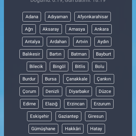
Doğumu: 6:19, Gün Batımı: 18:19
Gündem Özel
Adana
Adıyaman
Afyonkarahisar
Ağrı
Aksaray
Amasya
Ankara
Günün görüntüsü
Antalya
Ardahan
Artvin
Aydın
Haber
Balıkesir
Bartın
Batman
Bayburt
İlan
Bilecik
Bingöl
Bitlis
Bolu
Kimdir
Burdur
Bursa
Çanakkale
Çankırı
Koronavirüs
Çorum
Denizli
Diyarbakır
Düzce
Edirne
Elazığ
Erzincan
Erzurum
Kültür Sanat
Eskişehir
Gaziantep
Giresun
Ne demişti
Gümüşhane
Hakkâri
Hatay