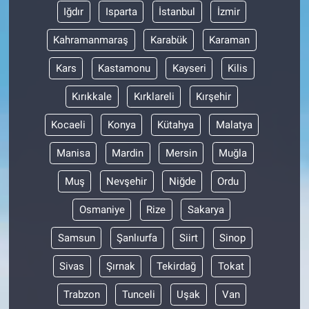
Nedir
Iğdır
Isparta
İstanbul
İzmir
Popüler
Kahramanmaraş
Karabük
Karaman
Kars
Kastamonu
Kayseri
Kilis
Programlar
Kırıkkale
Kırklareli
Kırşehir
Sağlık
Kocaeli
Konya
Kütahya
Malatya
Spor
Manisa
Mardin
Mersin
Muğla
Teknoloji
Muş
Nevşehir
Niğde
Ordu
Osmaniye
Rize
Sakarya
Türkiye'nin Geleceği
Samsun
Şanlıurfa
Siirt
Sinop
Türkiye'nin Gündemi
Sivas
Şırnak
Tekirdağ
Tokat
Yerel Gündem
Trabzon
Tunceli
Uşak
Van