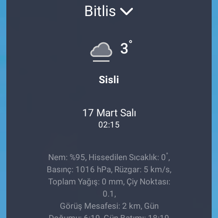
Bitlis
Ege'den Esintiler
İletişim
Eğitim
°
3
Eğlence
Sisli
Ekonomi
17 Mart Salı
Forum
02:15
Gerçeğin İzinde
°
Nem: %95, Hissedilen Sıcaklık: 0
,
Gün Başlıyor
Basınç: 1016 hPa, Rüzgar: 5 km/s,
Toplam Yağış: 0 mm, Çiy Noktası:
Gün Bitiyor
0.1,
Görüş Mesafesi: 2 km, Gün
Gün Ortası