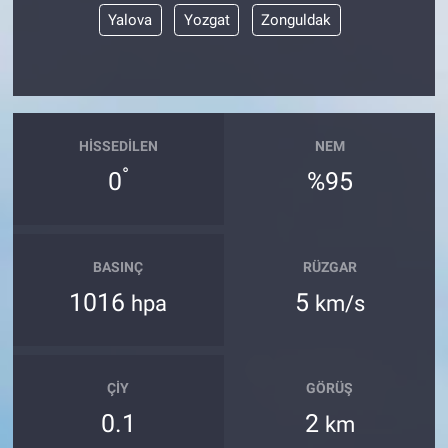
Yerel Yaşam
Yalova
Yozgat
Zonguldak
Canlı Yayın
HISSEDILEN
NEM
°
0
%95
BASINÇ
RÜZGAR
1016
5
hpa
km/s
ÇIY
GÖRÜŞ
0.1
2
km