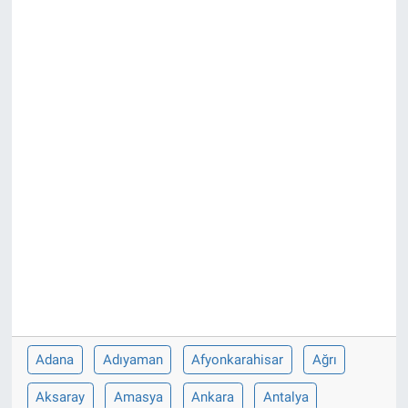
Ege'den Esintiler
İletişim
Eğitim
Eğlence
Ekonomi
Forum
Gerçeğin İzinde
Gün Başlıyor
Gün Bitiyor
Adana
Adıyaman
Afyonkarahisar
Ağrı
Aksaray
Amasya
Ankara
Antalya
Gün Ortası