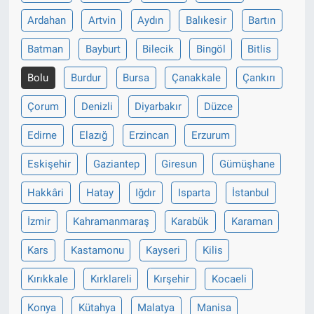
Ardahan
Artvin
Aydın
Balıkesir
Bartın
Gündem Özel
Batman
Bayburt
Bilecik
Bingöl
Bitlis
Günün görüntüsü
Bolu
Burdur
Bursa
Çanakkale
Çankırı
Haber
Çorum
Denizli
Diyarbakır
Düzce
Edirne
Elazığ
Erzincan
Erzurum
İlan
Eskişehir
Gaziantep
Giresun
Gümüşhane
Kimdir
Hakkâri
Hatay
Iğdır
Isparta
İstanbul
Koronavirüs
İzmir
Kahramanmaraş
Karabük
Karaman
Kültür Sanat
Kars
Kastamonu
Kayseri
Kilis
Kırıkkale
Kırklareli
Kırşehir
Kocaeli
Ne demişti
Konya
Kütahya
Malatya
Manisa