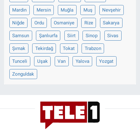
Nedir
Mardin
Mersin
Muğla
Muş
Nevşehir
Popüler
Niğde
Ordu
Osmaniye
Rize
Sakarya
Programlar
Samsun
Şanlıurfa
Siirt
Sinop
Sivas
Şırnak
Tekirdağ
Tokat
Trabzon
Sağlık
Tunceli
Uşak
Van
Yalova
Yozgat
Spor
Zonguldak
Teknoloji
Türkiye'nin Geleceği
Türkiye'nin Gündemi
Yerel Gündem