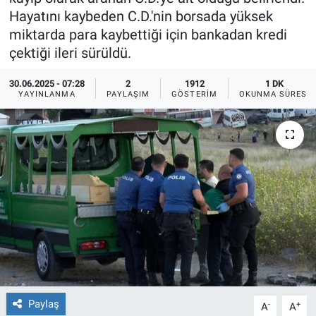
Hayatını kaybeden C.D.'nin borsada yüksek
Ege'den Esintiler
İletişim
miktarda para kaybettiği için bankadan kredi
çektiği ileri sürüldü.
Eğitim
30.06.2025 - 07:28
2
1912
1 DK
YAYINLANMA
PAYLAŞIM
GÖSTERIM
OKUNMA SÜRESI
Eğlence
Ekonomi
Forum
Gerçeğin İzinde
Gün Başlıyor
Gün Bitiyor
Paylaş
-
+
A
A
Gün Ortası