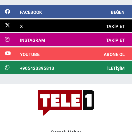
FACEBOOK
BEĞEN
X
TAKIP ET
INSTAGRAM
TAKIP ET
YOUTUBE
ABONE OL
+905423395813
İLETIŞIM