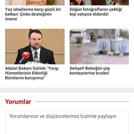
Yaz ishallerine karşı güçlü bir
Düğün fotoğraflarını çektiği
kalkan: Çinko desteğinin
kişi vahşice öldürdü!
önemi
Adalet Bakanı Gürlek: "Yargı
Dehşet! Bebeğini çöp
Hizmetlerinin Etkinliği
konteynerine bıraktı!
Bürolarını kuruyoruz"
Yorumlar