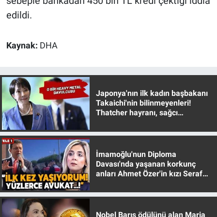
sebeple bankadan 450 bin TL kredi çektiği iddia
Yerel Yaşam
edildi.
Canlı Yayın
Kaynak:
DHA
Japonya'nın ilk kadın başbakanı
Takaichi'nin bilinmeyenleri!
Thatcher hayranı, sağcı
muhafazakar
İmamoğlu'nun Diploma
Davası'nda yaşanan korkunç
anları Ahmet Özer'in kızı Seraf
Özer anlattı!
Nobel Barış ödülünü alan Maria