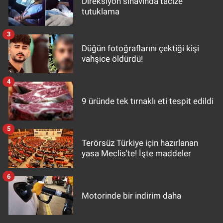
Direksiyon sınavında tacize
tutuklama
3
Düğün fotoğraflarını çektiği kişi
vahşice öldürdü!
4
9 üründe tek tırnaklı eti tespit edildi
5
Terörsüz Türkiye için hazırlanan
yasa Meclis'te! İşte maddeler
6
Motorinde bir indirim daha