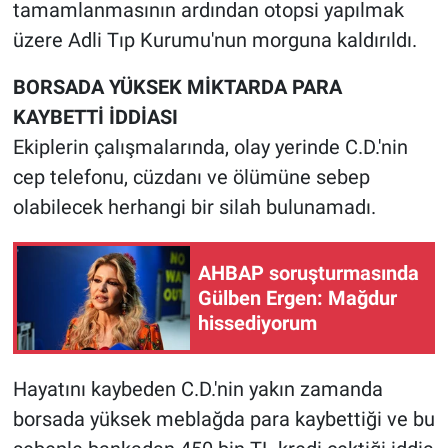
Nedir
tamamlanmasının ardından otopsi yapılmak
üzere Adli Tıp Kurumu'nun morguna kaldırıldı.
Popüler
BORSADA YÜKSEK MİKTARDA PARA
Programlar
KAYBETTİ İDDİASI
Ekiplerin çalışmalarında, olay yerinde C.D.'nin
Sağlık
cep telefonu, cüzdanı ve ölümüne sebep
olabilecek herhangi bir silah bulunamadı.
Spor
Teknoloji
AHBAP soruşturmasında
Gülben Ergen: Mağdur
Türkiye'nin Geleceği
hissediyorum
Türkiye'nin Gündemi
Hayatını kaybeden C.D.'nin yakın zamanda
Yerel Gündem
borsada yüksek meblağda para kaybettiği ve bu