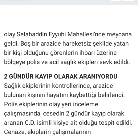
Gündem Özel
Günün görüntüsü
olay Selahaddin Eyyubi Mahallesi'nde meydana
geldi. Boş bir arazide hareketsiz şekilde yatan
Haber
bir kişi olduğunu görenlerin ihbarı üzerine
bölgeye polis ve acil sağlık ekipleri sevk edildi.
İlan
2 GÜNDÜR KAYIP OLARAK ARANIYORDU
Kimdir
Sağlık ekiplerinin kontrollerinde, arazide
Koronavirüs
bulunan kişinin hayatını kaybettiği belirlendi.
Polis ekiplerinin olay yeri inceleme
Kültür Sanat
çalışmasında, cesedin 2 gündür kayıp olarak
aranan C.D. isimli kişiye ait olduğu tespit edildi.
Ne demişti
Cenaze, ekiplerin çalışmalarının