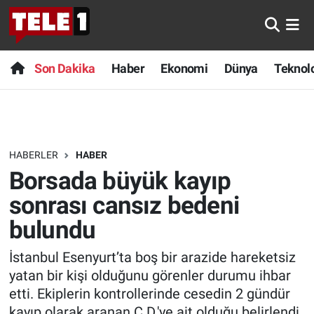
Anında Manşet
Son Dakika
Nöbetçi Eczaneler
Son Dakika
Haber
Ekonomi
Dünya
Teknolo
Başka Sohbetler
Haber
Hava Durumu
Belgesel
Ekonomi
Namaz Vakitleri
HABERLER
HABER
Bilim turu
Dünya
Trafik Durumu
Borsada büyük kayıp
Bilim ve Teknoloji Evreni
Teknoloji
Süper Lig Puan Durumu ve Fikstür
sonrası cansız bedeni
bulundu
Doğa Konuşuyor
Sağlık
Tüm Manşetler
İstanbul Esenyurt’ta boş bir arazide hareketsiz
Dünya
Spor
Son Dakika Haberleri
yatan bir kişi olduğunu görenler durumu ihbar
etti. Ekiplerin kontrollerinde cesedin 2 gündür
Ege Saati
Yayın Akışı
Haber Arşivi
kayıp olarak aranan C.D.'ye ait olduğu belirlendi.