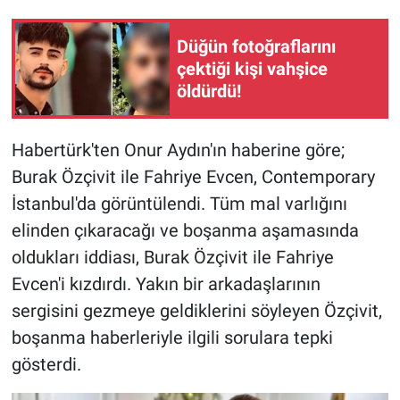
Gündem Özel
Düğün fotoğraflarını
çektiği kişi vahşice
Günün görüntüsü
öldürdü!
Haber
Habertürk'ten Onur Aydın'ın haberine göre;
Burak Özçivit ile Fahriye Evcen, Contemporary
İlan
İstanbul'da görüntülendi. Tüm mal varlığını
Kimdir
elinden çıkaracağı ve boşanma aşamasında
oldukları iddiası, Burak Özçivit ile Fahriye
Koronavirüs
Evcen'i kızdırdı. Yakın bir arkadaşlarının
sergisini gezmeye geldiklerini söyleyen Özçivit,
Kültür Sanat
boşanma haberleriyle ilgili sorulara tepki
Ne demişti
gösterdi.