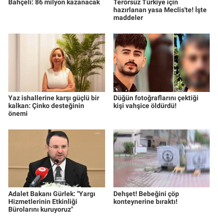
Bahçeli: 86 milyon kazanacak
Terörsüz Türkiye için
hazırlanan yasa Meclis'te! İşte
maddeler
Yaz ishallerine karşı güçlü bir
Düğün fotoğraflarını çektiği
kalkan: Çinko desteğinin
kişi vahşice öldürdü!
önemi
Adalet Bakanı Gürlek: "Yargı
Dehşet! Bebeğini çöp
Hizmetlerinin Etkinliği
konteynerine bıraktı!
Bürolarını kuruyoruz"