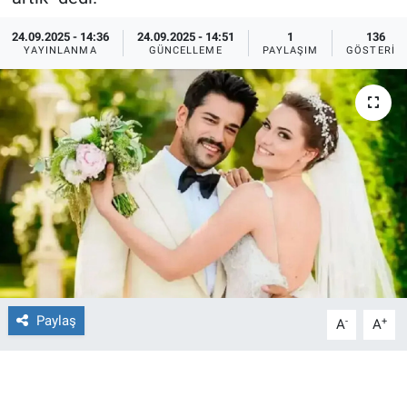
Ege'den Esintiler
İletişim
24.09.2025 - 14:36
24.09.2025 - 14:51
1
136
YAYINLANMA
GÜNCELLEME
PAYLAŞIM
GÖSTERIM
Eğitim
Eğlence
Ekonomi
Forum
Gerçeğin İzinde
Gün Başlıyor
Paylaş
-
+
A
A
Gün Bitiyor
Gün Ortası