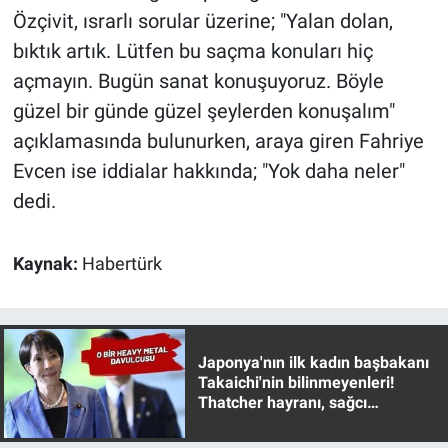
Yerel Yaşam
Özçivit, ısrarlı sorular üzerine; "Yalan dolan,
bıktık artık. Lütfen bu saçma konuları hiç
Canlı Yayın
açmayın. Bugün sanat konuşuyoruz. Böyle
güzel bir günde güzel şeylerden konuşalım"
açıklamasında bulunurken, araya giren Fahriye
Evcen ise iddialar hakkında; "Yok daha neler"
dedi.
Kaynak:
Habertürk
Japonya'nın ilk kadın başbakanı
Takaichi'nin bilinmeyenleri!
Thatcher hayranı, sağcı
muhafazakar