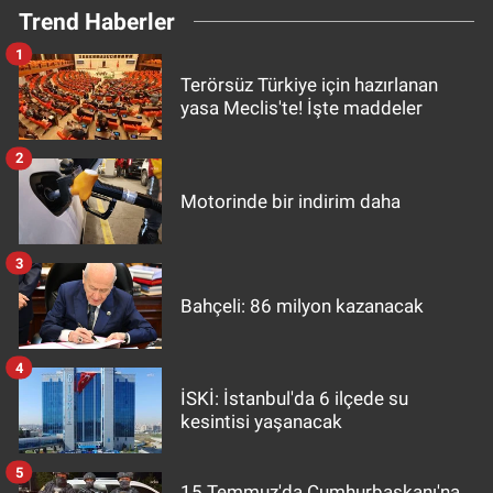
Trend Haberler
1
Terörsüz Türkiye için hazırlanan
yasa Meclis'te! İşte maddeler
2
Motorinde bir indirim daha
3
Bahçeli: 86 milyon kazanacak
4
İSKİ: İstanbul'da 6 ilçede su
kesintisi yaşanacak
5
15 Temmuz'da Cumhurbaşkanı'na