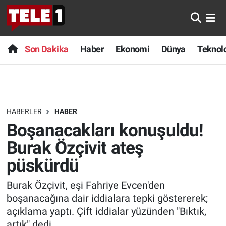
Anında Manşet
Son Dakika
Nöbetçi Eczaneler
Son Dakika
Haber
Ekonomi
Dünya
Teknolo
Başka Sohbetler
Haber
Hava Durumu
Belgesel
Ekonomi
Namaz Vakitleri
HABERLER
HABER
Bilim turu
Dünya
Trafik Durumu
Boşanacakları konuşuldu!
Bilim ve Teknoloji Evreni
Teknoloji
Süper Lig Puan Durumu ve Fikstür
Burak Özçivit ateş
püskürdü
Doğa Konuşuyor
Sağlık
Tüm Manşetler
Burak Özçivit, eşi Fahriye Evcen'den
Dünya
Spor
Son Dakika Haberleri
boşanacağına dair iddialara tepki göstererek;
açıklama yaptı. Çift iddialar yüzünden "Bıktık,
Ege Saati
Yayın Akışı
Haber Arşivi
artık" dedi.