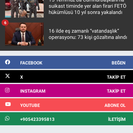
suikast timinde yer alan firari FETÖ
hükümlüsü 10 yıl sonra yakalandı
6
16 ilde eş zamanlı “vatandaşlık”
operasyonu: 73 kişi gözaltına alındı
FACEBOOK
BEĞEN
X
TAKIP ET
INSTAGRAM
TAKIP ET
YOUTUBE
ABONE OL
+905423395813
İLETIŞIM