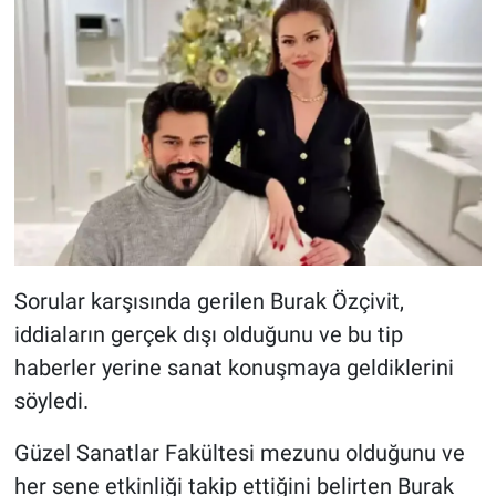
Nedir
Popüler
Programlar
Sağlık
Spor
Teknoloji
Sorular karşısında gerilen Burak Özçivit,
iddiaların gerçek dışı olduğunu ve bu tip
Türkiye'nin Geleceği
haberler yerine sanat konuşmaya geldiklerini
söyledi.
Türkiye'nin Gündemi
Güzel Sanatlar Fakültesi mezunu olduğunu ve
Yerel Gündem
her sene etkinliği takip ettiğini belirten Burak