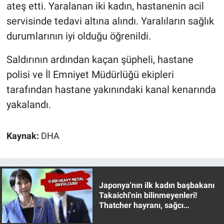
Nedir
ateş etti. Yaralanan iki kadın, hastanenin acil
servisinde tedavi altına alındı. Yaralıların sağlık
Popüler
durumlarının iyi olduğu öğrenildi.
Programlar
Saldırının ardından kaçan şüpheli, hastane
polisi ve İl Emniyet Müdürlüğü ekipleri
Sağlık
tarafından hastane yakınındaki kanal kenarında
yakalandı.
Spor
Teknoloji
Kaynak:
DHA
Türkiye'nin Geleceği
Türkiye'nin Gündemi
Japonya'nın ilk kadın başbakanı
Takaichi'nin bilinmeyenleri!
Thatcher hayranı, sağcı
Yerel Gündem
muhafazakar