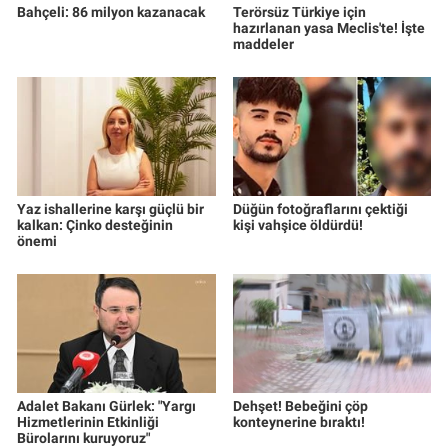
Bahçeli: 86 milyon kazanacak
Terörsüz Türkiye için
hazırlanan yasa Meclis'te! İşte
maddeler
Yaz ishallerine karşı güçlü bir
Düğün fotoğraflarını çektiği
kalkan: Çinko desteğinin
kişi vahşice öldürdü!
önemi
Adalet Bakanı Gürlek: "Yargı
Dehşet! Bebeğini çöp
Hizmetlerinin Etkinliği
konteynerine bıraktı!
Bürolarını kuruyoruz"