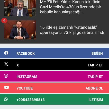
MHP’li Feti Yıldız: Kanun teklifinin
Gazi Meclis'te 430’un üzerinde bir
kabulle kanunlaşacağı
görülmektedir
6
16 ilde eş zamanlı “vatandaşlık”
operasyonu: 73 kişi gözaltına alındı
FACEBOOK
BEĞEN
X
TAKIP ET
INSTAGRAM
TAKIP ET
YOUTUBE
ABONE OL
+905423395813
İLETIŞIM