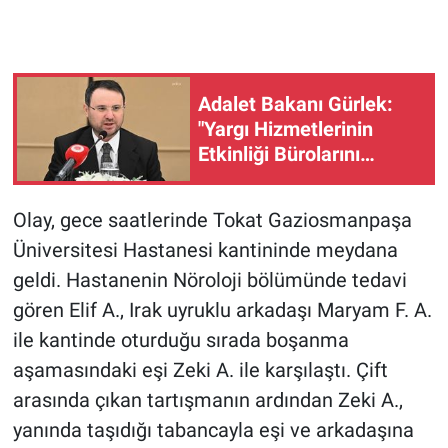
Gündem Özel
Günün görüntüsü
Adalet Bakanı Gürlek:
"Yargı Hizmetlerinin
Haber
Etkinliği Bürolarını
kuruyoruz"
İlan
Olay, gece saatlerinde Tokat Gaziosmanpaşa
Üniversitesi Hastanesi kantininde meydana
Kimdir
geldi. Hastanenin Nöroloji bölümünde tedavi
Koronavirüs
gören Elif A., Irak uyruklu arkadaşı Maryam F. A.
ile kantinde oturduğu sırada boşanma
Kültür Sanat
aşamasındaki eşi Zeki A. ile karşılaştı. Çift
arasında çıkan tartışmanın ardından Zeki A.,
Ne demişti
yanında taşıdığı tabancayla eşi ve arkadaşına