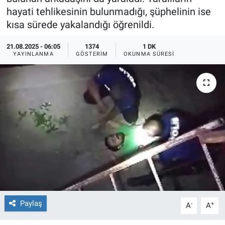
hayati tehlikesinin bulunmadığı, şüphelinin ise
Ege'den Esintiler
İletişim
kısa sürede yakalandığı öğrenildi.
Eğitim
21.08.2025 - 06:05
1374
1 DK
YAYINLANMA
GÖSTERIM
OKUNMA SÜRESI
Eğlence
Ekonomi
Forum
Gerçeğin İzinde
Gün Başlıyor
Gün Bitiyor
Paylaş
-
+
A
A
Gün Ortası