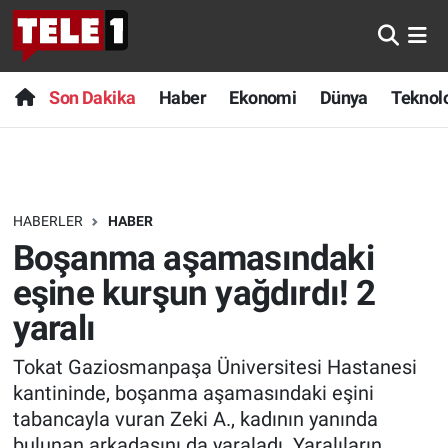
Anında Manşet
Son Dakika
Nöbetçi Eczaneler
Son Dakika
Haber
Ekonomi
Dünya
Teknolo
Başka Sohbetler
Haber
Hava Durumu
Belgesel
Ekonomi
Namaz Vakitleri
HABERLER
HABER
Bilim turu
Dünya
Trafik Durumu
Boşanma aşamasındaki
Bilim ve Teknoloji Evreni
Teknoloji
Süper Lig Puan Durumu ve Fikstür
eşine kurşun yağdırdı! 2
yaralı
Doğa Konuşuyor
Sağlık
Tüm Manşetler
Tokat Gaziosmanpaşa Üniversitesi Hastanesi
Dünya
Spor
Son Dakika Haberleri
kantininde, boşanma aşamasındaki eşini
tabancayla vuran Zeki A., kadının yanında
Ege Saati
Yayın Akışı
Haber Arşivi
bulunan arkadaşını da yaraladı. Yaralıların