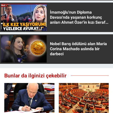
Yerel Yaşam
İmamoğlu'nun Diploma
Davası'nda yaşanan korkunç
Canlı Yayın
anları Ahmet Özer'in kızı Seraf
Özer anlattı!
Nobel Barış ödülünü alan Maria
Corina Machado aslında bir
darbeci
Bunlar da ilginizi çekebilir