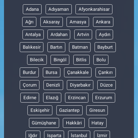
Adana
Adıyaman
Afyonkarahisar
Gündem Özel
Ağrı
Aksaray
Amasya
Ankara
Günün görüntüsü
Antalya
Ardahan
Artvin
Aydın
Haber
Balıkesir
Bartın
Batman
Bayburt
Bilecik
Bingöl
Bitlis
Bolu
İlan
Burdur
Bursa
Çanakkale
Çankırı
Kimdir
Çorum
Denizli
Diyarbakır
Düzce
Koronavirüs
Edirne
Elazığ
Erzincan
Erzurum
Kültür Sanat
Eskişehir
Gaziantep
Giresun
Gümüşhane
Hakkâri
Hatay
Ne demişti
Iğdır
Isparta
İstanbul
İzmir