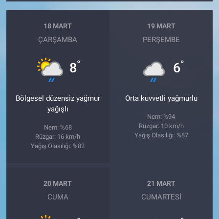
18 MART
19 MART
ÇARŞAMBA
PERŞEMBE
°
°
8
6
Bölgesel düzensiz yağmur
Orta kuvvetli yağmurlu
yağışlı
Nem: %94
Rüzgar: 10 km/h
Nem: %68
Yağış Olasılığı: %87
Rüzgar: 16 km/h
Yağış Olasılığı: %82
20 MART
21 MART
CUMA
CUMARTESI