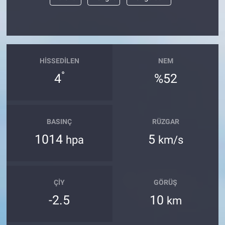
Yerel Yaşam
Canlı Yayın
HISSEDILEN
NEM
°
4
%52
BASINÇ
RÜZGAR
1014
5
hpa
km/s
ÇIY
GÖRÜŞ
-2.5
10
km