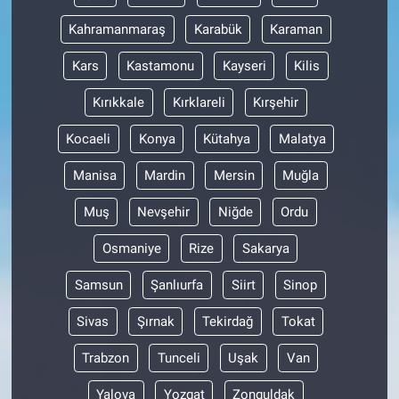
Nedir
Kahramanmaraş
Karabük
Karaman
Popüler
Kars
Kastamonu
Kayseri
Kilis
Programlar
Kırıkkale
Kırklareli
Kırşehir
Kocaeli
Konya
Kütahya
Malatya
Sağlık
Manisa
Mardin
Mersin
Muğla
Spor
Muş
Nevşehir
Niğde
Ordu
Teknoloji
Osmaniye
Rize
Sakarya
Türkiye'nin Geleceği
Samsun
Şanlıurfa
Siirt
Sinop
Sivas
Şırnak
Tekirdağ
Tokat
Türkiye'nin Gündemi
Trabzon
Tunceli
Uşak
Van
Yerel Gündem
Yalova
Yozgat
Zonguldak