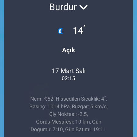
Burdur
Ege'den Esintiler
İletişim
Eğitim
°
14
Eğlence
Açık
Ekonomi
17 Mart Salı
Forum
02:15
Gerçeğin İzinde
°
Nem: %52, Hissedilen Sıcaklık: 4
,
Gün Başlıyor
Basınç: 1014 hPa, Rüzgar: 5 km/s,
Çiy Noktası: -2.5,
Gün Bitiyor
Görüş Mesafesi: 10 km, Gün
Doğumu: 7:10, Gün Batımı: 19:11
Gün Ortası