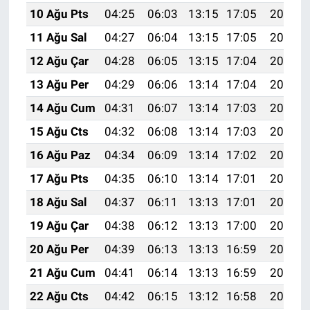
Nedir
10 Ağu Pts
04:25
06:03
13:15
17:05
20:17
11 Ağu Sal
04:27
06:04
13:15
17:05
20:15
Popüler
12 Ağu Çar
04:28
06:05
13:15
17:04
20:14
Programlar
13 Ağu Per
04:29
06:06
13:14
17:04
20:13
14 Ağu Cum
04:31
06:07
13:14
17:03
20:11
Sağlık
15 Ağu Cts
04:32
06:08
13:14
17:03
20:10
Spor
16 Ağu Paz
04:34
06:09
13:14
17:02
20:09
17 Ağu Pts
04:35
06:10
13:14
17:01
20:07
Teknoloji
18 Ağu Sal
04:37
06:11
13:13
17:01
20:06
Türkiye'nin Geleceği
19 Ağu Çar
04:38
06:12
13:13
17:00
20:04
20 Ağu Per
04:39
06:13
13:13
16:59
20:03
Türkiye'nin Gündemi
21 Ağu Cum
04:41
06:14
13:13
16:59
20:02
Yerel Gündem
22 Ağu Cts
04:42
06:15
13:12
16:58
20:00