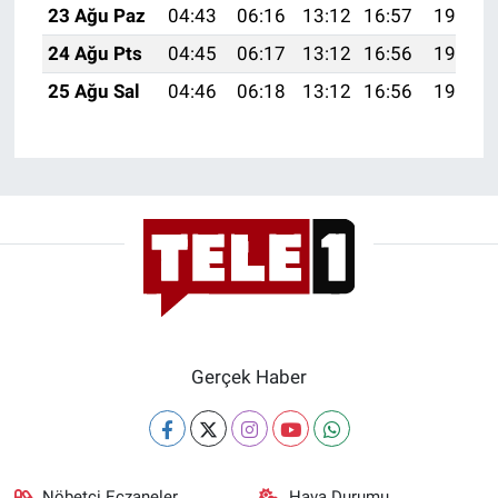
23 Ağu Paz
04:43
06:16
13:12
16:57
19:59
Yerel Yaşam
24 Ağu Pts
04:45
06:17
13:12
16:56
19:57
Canlı Yayın
25 Ağu Sal
04:46
06:18
13:12
16:56
19:56
Gerçek Haber
Nöbetçi Eczaneler
Hava Durumu