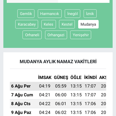
Gündem Özel
Gemlik
Harmancık
İnegöl
İznik
Karacabey
Keles
Kestel
Mudanya
Günün görüntüsü
Orhaneli
Orhangazi
Yenişehir
Haber
İlan
MUDANYA AYLIK NAMAZ VAKITLERI
Kimdir
İMSAK
GÜNEŞ
ÖĞLE
İKINDI
AKŞAM
Koronavirüs
6 Ağu Per
04:19
05:59
13:15
17:07
20:21
Kültür Sanat
7 Ağu Cum
04:21
06:00
13:15
17:07
20:20
8 Ağu Cts
04:22
06:01
13:15
17:06
20:19
Ne demişti
9 Ağu Paz
04:24
06:02
13:15
17:06
20:18