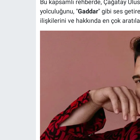
Bu kapsamlı rehberde, Çağatay Uluso
Nedir
yolculuğunu, "
Gaddar
" gibi ses getir
Popüler
ilişkilerini ve hakkında en çok aratıl
Programlar
Sağlık
Spor
Teknoloji
Türkiye'nin Geleceği
Türkiye'nin Gündemi
Yerel Gündem