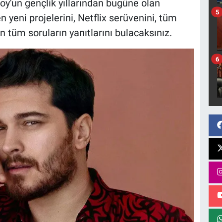
y'un gençlik yıllarından bugüne olan
5
en yeni projelerini, Netflix serüvenini, tüm
an tüm soruların yanıtlarını bulacaksınız.
6