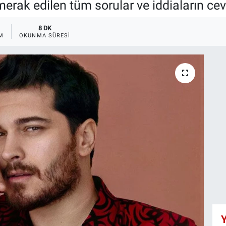
a merak edilen tüm sorular ve iddiaların ce
8 DK
M
OKUNMA SÜRESI
Y