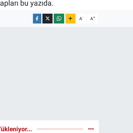
vapları bu yazıda.
-
+
A
A
ükleniyor...