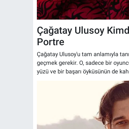
Yerel Yaşam
Canlı Yayın
Çağatay Ulusoy Kimdi
Portre
Çağatay Ulusoy'u tam anlamıyla tanım
geçmek gerekir. O, sadece bir oyunc
yüzü ve bir başarı öyküsünün de kah