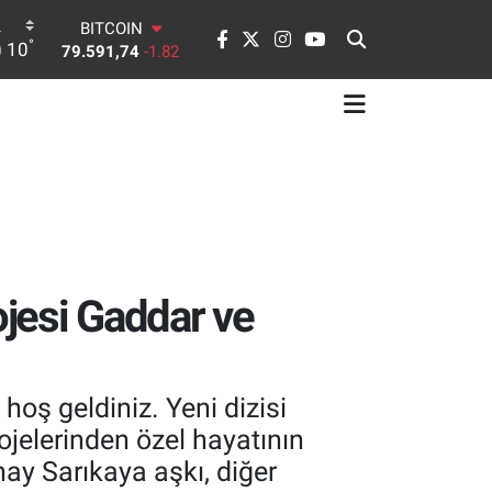
DOLAR
°
10
45,43620
0.02
EURO
53,38690
0.19
STERLİN
61,60380
0.18
G.ALTIN
6862,09000
0.19
BİST100
14.598,00
0
BITCOIN
79.591,74
-1.82
ojesi Gaddar ve
oş geldiniz. Yeni dizisi
ojelerinden özel hayatının
ay Sarıkaya aşkı, diğer