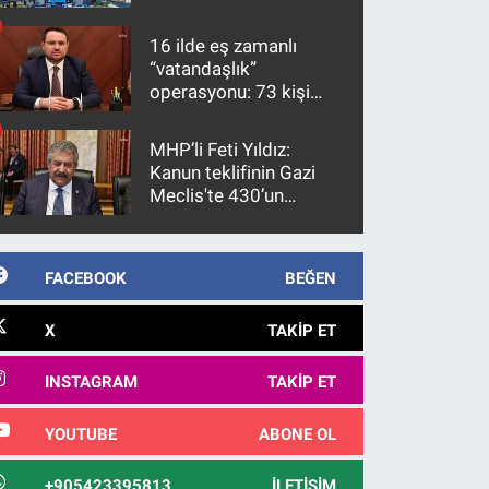
16 ilde eş zamanlı
“vatandaşlık”
operasyonu: 73 kişi
gözaltına alındı
MHP’li Feti Yıldız:
Kanun teklifinin Gazi
Meclis'te 430’un
üzerinde bir kabulle
kanunlaşacağı
görülmektedir
FACEBOOK
BEĞEN
X
TAKIP ET
INSTAGRAM
TAKIP ET
YOUTUBE
ABONE OL
+905423395813
İLETIŞIM