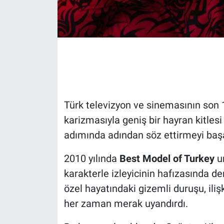
Gündem Özel
Günün görüntüsü
Haber
İlan
Türk televizyon ve sinemasının son 
karizmasıyla geniş bir hayran kitlesi
Kimdir
adımında adından söz ettirmeyi başa
Koronavirüs
2010 yılında
Best Model of Turkey
u
karakterle izleyicinin hafızasında der
Kültür Sanat
özel hayatındaki gizemli duruşu, ili
Ne demişti
her zaman merak uyandırdı.