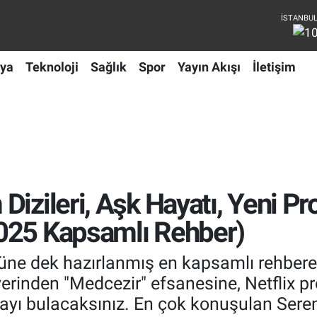
ya
Teknoloji
Sağlık
Spor
Yayın Akışı
İletişim
izileri, Aşk Hayatı, Yeni Pr
025 Kapsamlı Rehber)
e dek hazırlanmış en kapsamlı rehbere h
yerinden "Medcezir" efsanesine, Netflix pr
ayı bulacaksınız. En çok konuşulan Seren