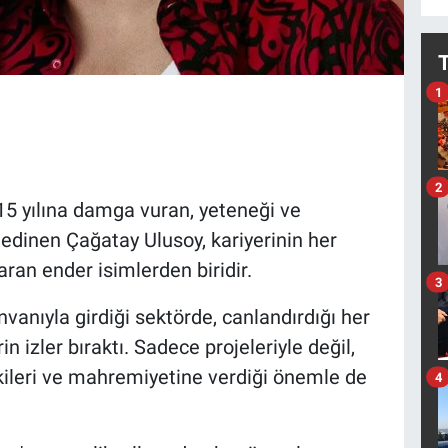
1
2
15 yılına damga vuran, yeteneği ve
 edinen Çağatay Ulusoy, kariyerinin her
ran ender isimlerden biridir.
3
nvanıyla girdiği sektörde, canlandırdığı her
in izler bıraktı. Sadece projeleriyle değil,
şkileri ve mahremiyetine verdiği önemle de
4