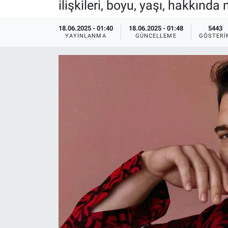
ilişkileri, boyu, yaşı, hakkınd
Ege'den Esintiler
İletişim
18.06.2025 - 01:40
18.06.2025 - 01:48
5443
YAYINLANMA
GÜNCELLEME
GÖSTERI
Eğitim
Eğlence
Ekonomi
Forum
Gerçeğin İzinde
Gün Başlıyor
Gün Bitiyor
Gün Ortası