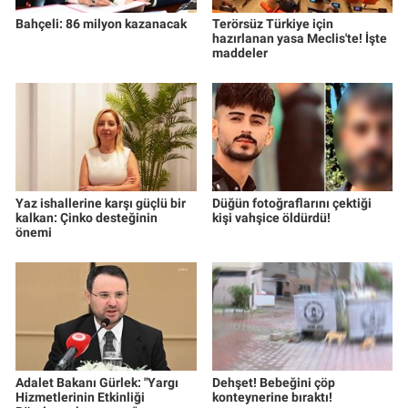
Bahçeli: 86 milyon kazanacak
Terörsüz Türkiye için
hazırlanan yasa Meclis'te! İşte
maddeler
Yaz ishallerine karşı güçlü bir
Düğün fotoğraflarını çektiği
kalkan: Çinko desteğinin
kişi vahşice öldürdü!
önemi
Adalet Bakanı Gürlek: "Yargı
Dehşet! Bebeğini çöp
Hizmetlerinin Etkinliği
konteynerine bıraktı!