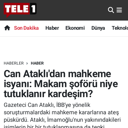
Anında Manşet
Son Dakika
Nöbetçi Eczaneler
Son Dakika
Haber
Ekonomi
Dünya
Teknolo
Başka Sohbetler
Haber
Hava Durumu
Belgesel
Ekonomi
Namaz Vakitleri
HABERLER
HABER
Bilim turu
Dünya
Trafik Durumu
Can Ataklı'dan mahkeme
Bilim ve Teknoloji Evreni
Teknoloji
Süper Lig Puan Durumu ve Fikstür
isyanı: Makam şoförü niye
tutuklanır kardeşim?
Doğa Konuşuyor
Sağlık
Tüm Manşetler
Gazeteci Can Ataklı, İBB'ye yönelik
Dünya
Spor
Son Dakika Haberleri
soruşturmalardaki mahkeme kararlarına ateş
püskürdü. Ataklı, İmamoğlu'nun yakınındakileri
Ege Saati
Yayın Akışı
Haber Arşivi
isimlerin bir bir tutuklanmasına da tepki