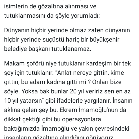
Nedir
isimlerin de gözaltına alınması ve
tutuklanmasını da şöyle yorumladı:
Popüler
Dünyanın hiçbir yerinde olmaz zaten dünyanın
Programlar
hiçbir yerinde suçüstü hariç bir büyükşehir
belediye başkanı tutuklanamaz.
Sağlık
Makam şoförü niye tutuklanır kardeşim bir tek
Spor
şey için tutuklanır. “Anlat nereye gittin, kime
Teknoloji
gittin, bu adam kadına gitti mi ? Onları bize
söyle. Yoksa bak bunlar 20 yıl veririz sen en az
Türkiye'nin Geleceği
10 yıl yatarsın” gibi ifadelerle yargılanır. İnsanın
aklına gelen şey bu. Ekrem İmamoğlu'nun da
Türkiye'nin Gündemi
dikkat çektiği gibi bu operasyonlara
baktığımızda İmamoğlu ve yakın çevresindeki
Yerel Gündem
insanların gözaltına alındığını görüyoruz.