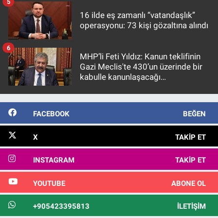
5
16 ilde eş zamanlı “vatandaşlık”
operasyonu: 73 kişi gözaltına alındı
6
MHP’li Feti Yıldız: Kanun teklifinin
Gazi Meclis'te 430’un üzerinde bir
kabulle kanunlaşacağı
görülmektedir
FACEBOOK
BEĞEN
X
TAKIP ET
INSTAGRAM
TAKIP ET
YOUTUBE
ABONE OL
+905423395813
İLETIŞIM