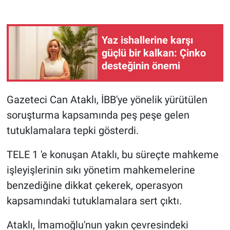
Gündem Özel
Yaz ishallerine karşı
Günün görüntüsü
güçlü bir kalkan: Çinko
desteğinin önemi
Haber
Gazeteci Can Ataklı, İBB'ye yönelik yürütülen
İlan
soruşturma kapsamında peş peşe gelen
Kimdir
tutuklamalara tepki gösterdi.
TELE 1 'e konuşan Ataklı, bu süreçte mahkeme
Koronavirüs
işleyişlerinin sıkı yönetim mahkemelerine
Kültür Sanat
benzediğine dikkat çekerek, operasyon
kapsamındaki tutuklamalara sert çıktı.
Ne demişti
Ataklı, İmamoğlu'nun yakın çevresindeki