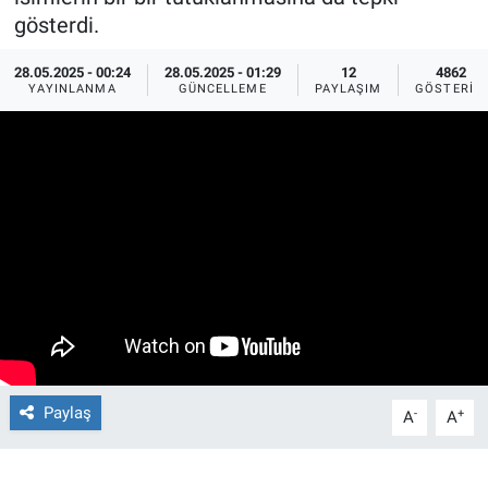
gösterdi.
Ege'den Esintiler
İletişim
28.05.2025 - 00:24
28.05.2025 - 01:29
12
4862
YAYINLANMA
GÜNCELLEME
PAYLAŞIM
GÖSTERIM
Eğitim
Eğlence
Ekonomi
Forum
Gerçeğin İzinde
Gün Başlıyor
Paylaş
-
+
A
A
Gün Bitiyor
Gün Ortası