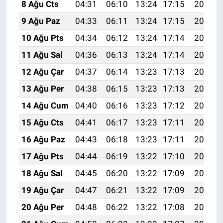
Nedir
8 Ağu Cts
04:31
06:10
13:24
17:15
20:28
9 Ağu Paz
04:33
06:11
13:24
17:15
20:27
Popüler
10 Ağu Pts
04:34
06:12
13:24
17:14
20:25
Programlar
11 Ağu Sal
04:36
06:13
13:24
17:14
20:24
12 Ağu Çar
04:37
06:14
13:23
17:13
20:23
Sağlık
13 Ağu Per
04:38
06:15
13:23
17:13
20:21
Spor
14 Ağu Cum
04:40
06:16
13:23
17:12
20:20
15 Ağu Cts
04:41
06:17
13:23
17:11
20:19
Teknoloji
16 Ağu Paz
04:43
06:18
13:23
17:11
20:17
Türkiye'nin Geleceği
17 Ağu Pts
04:44
06:19
13:22
17:10
20:16
18 Ağu Sal
04:45
06:20
13:22
17:09
20:15
Türkiye'nin Gündemi
19 Ağu Çar
04:47
06:21
13:22
17:09
20:13
Yerel Gündem
20 Ağu Per
04:48
06:22
13:22
17:08
20:12