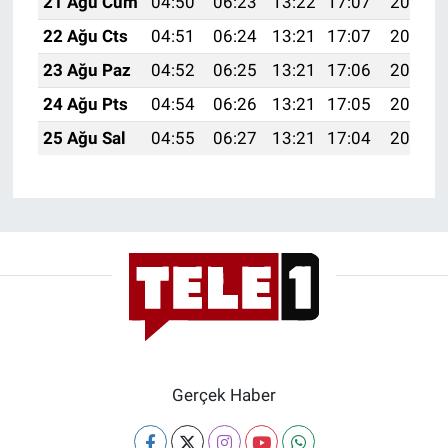
21 Ağu Cum
04:50
06:23
13:22
17:07
20:10
Yerel Yaşam
22 Ağu Cts
04:51
06:24
13:21
17:07
20:09
Canlı Yayın
23 Ağu Paz
04:52
06:25
13:21
17:06
20:07
24 Ağu Pts
04:54
06:26
13:21
17:05
20:06
25 Ağu Sal
04:55
06:27
13:21
17:04
20:04
Gerçek Haber