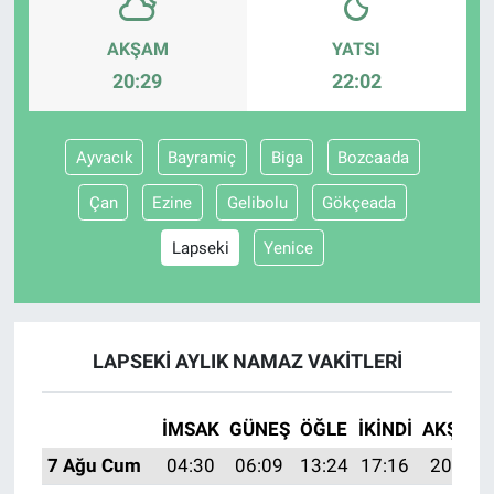
AKŞAM
YATSI
Gündem Özel
20:29
22:02
Günün görüntüsü
Ayvacık
Bayramiç
Biga
Bozcaada
Haber
Çan
Ezine
Gelibolu
Gökçeada
İlan
Lapseki
Yenice
Kimdir
Koronavirüs
LAPSEKI AYLIK NAMAZ VAKITLERI
Kültür Sanat
İMSAK
GÜNEŞ
ÖĞLE
İKINDI
AKŞAM
Ne demişti
7 Ağu Cum
04:30
06:09
13:24
17:16
20:29