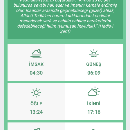
bulunursa sevâbı hak eder ve imanını kemâle erdirmiş
Ege'den Esintiler
İletişim
olur: İnsanlar arasında geçinebileceği (güzel) ahlâk,
Allâhü Teâlâ’nın haram kıldıklarından kendisini
menedecek verâ ve cahilin cahilce hareketlerini
Eğitim
defedebileceği hilim (yumuşak huyluluk).” (Hadis-i
Şerif)
Eğlence
Ekonomi
İMSAK
GÜNEŞ
Forum
04:30
06:09
Gerçeğin İzinde
Gün Başlıyor
ÖĞLE
İKINDI
13:24
17:16
Gün Bitiyor
Gün Ortası