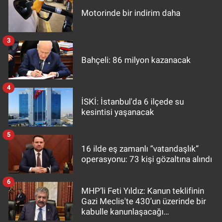
Motorinde bir indirim daha
3
Bahçeli: 86 milyon kazanacak
4
İSKİ: İstanbul'da 6 ilçede su
kesintisi yaşanacak
5
16 ilde eş zamanlı “vatandaşlık”
operasyonu: 73 kişi gözaltına alındı
6
MHP’li Feti Yıldız: Kanun teklifinin
Gazi Meclis'te 430’un üzerinde bir
kabulle kanunlaşacağı
görülmektedir