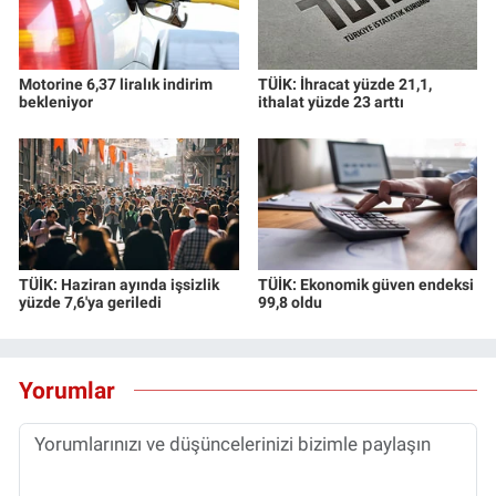
Motorine 6,37 liralık indirim
TÜİK: İhracat yüzde 21,1,
bekleniyor
ithalat yüzde 23 arttı
TÜİK: Haziran ayında işsizlik
TÜİK: Ekonomik güven endeksi
yüzde 7,6'ya geriledi
99,8 oldu
Yorumlar