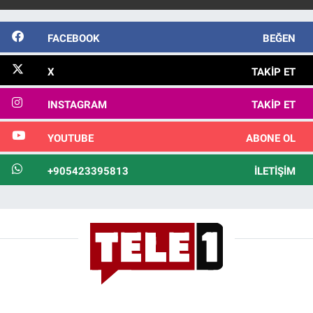
FACEBOOK
BEĞEN
X
TAKIP ET
INSTAGRAM
TAKIP ET
YOUTUBE
ABONE OL
+905423395813
İLETIŞIM