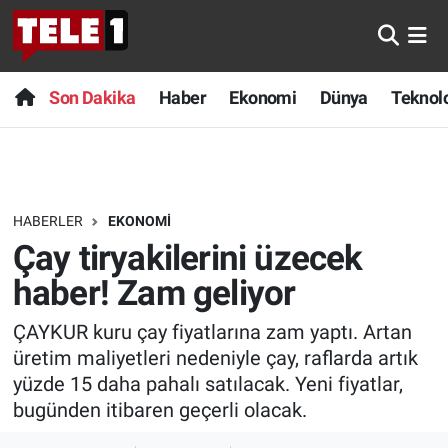
Anında Manşet
Son Dakika
Nöbetçi Eczaneler
Son Dakika
Haber
Ekonomi
Dünya
Teknolo
Başka Sohbetler
Haber
Hava Durumu
Belgesel
Ekonomi
Namaz Vakitleri
HABERLER
EKONOMI
Bilim turu
Dünya
Trafik Durumu
Çay tiryakilerini üzecek
Bilim ve Teknoloji Evreni
Teknoloji
Süper Lig Puan Durumu ve Fikstür
haber! Zam geliyor
ÇAYKUR kuru çay fiyatlarına zam yaptı. Artan
Doğa Konuşuyor
Sağlık
Tüm Manşetler
üretim maliyetleri nedeniyle çay, raflarda artık
Dünya
Spor
Son Dakika Haberleri
yüzde 15 daha pahalı satılacak. Yeni fiyatlar,
bugünden itibaren geçerli olacak.
Ege Saati
Yayın Akışı
Haber Arşivi