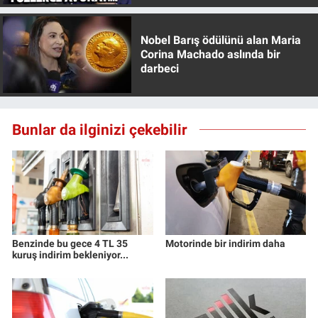
Yerel Yaşam
Nobel Barış ödülünü alan Maria
Canlı Yayın
Corina Machado aslında bir
darbeci
Bunlar da ilginizi çekebilir
Benzinde bu gece 4 TL 35
Motorinde bir indirim daha
kuruş indirim bekleniyor...