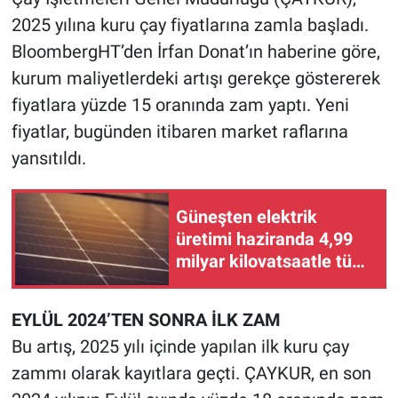
2025 yılına kuru çay fiyatlarına zamla başladı.
Gündem Özel
BloombergHT’den İrfan Donat’ın haberine göre,
kurum maliyetlerdeki artışı gerekçe göstererek
Günün görüntüsü
fiyatlara yüzde 15 oranında zam yaptı. Yeni
fiyatlar, bugünden itibaren market raflarına
Haber
yansıtıldı.
İlan
Güneşten elektrik
Kimdir
üretimi haziranda 4,99
milyar kilovatsaatle tüm
Koronavirüs
zamanların rekorunu
kırdı
Kültür Sanat
EYLÜL 2024’TEN SONRA İLK ZAM
Bu artış, 2025 yılı içinde yapılan ilk kuru çay
Ne demişti
zammı olarak kayıtlara geçti. ÇAYKUR, en son