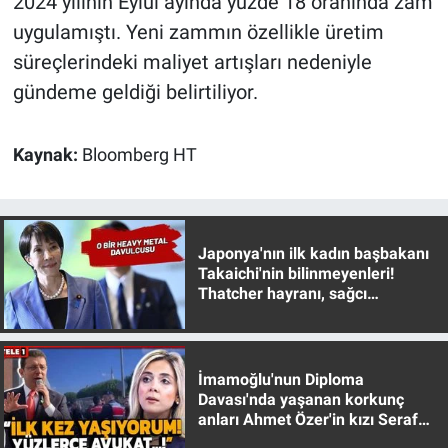
2024 yılının Eylül ayında yüzde 18 oranında zam
Nedir
uygulamıştı. Yeni zammın özellikle üretim
Popüler
süreçlerindeki maliyet artışları nedeniyle
gündeme geldiği belirtiliyor.
Programlar
Kaynak:
Bloomberg HT
Sağlık
Spor
Japonya'nın ilk kadın başbakanı
Teknoloji
Takaichi'nin bilinmeyenleri!
Thatcher hayranı, sağcı
Türkiye'nin Geleceği
muhafazakar
Türkiye'nin Gündemi
İmamoğlu'nun Diploma
Davası'nda yaşanan korkunç
Yerel Gündem
anları Ahmet Özer'in kızı Seraf
Özer anlattı!