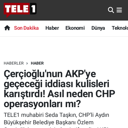
Anında Manşet
Son Dakika
Nöbetçi Eczaneler
Son Dakika
Haber
Ekonomi
Dünya
Teknolo
Başka Sohbetler
Haber
Hava Durumu
Belgesel
Ekonomi
Namaz Vakitleri
HABERLER
HABER
Bilim turu
Dünya
Trafik Durumu
Çerçioğlu'nun AKP'ye
Bilim ve Teknoloji Evreni
Teknoloji
Süper Lig Puan Durumu ve Fikstür
geçeceği iddiası kulisleri
karıştırdı! Asıl neden CHP
Doğa Konuşuyor
Sağlık
Tüm Manşetler
operasyonları mı?
Dünya
Spor
Son Dakika Haberleri
TELE1 muhabiri Seda Taşkın, CHP'li Aydın
Büyükşehir Belediye Başkanı Özlem
Ege Saati
Yayın Akışı
Haber Arşivi