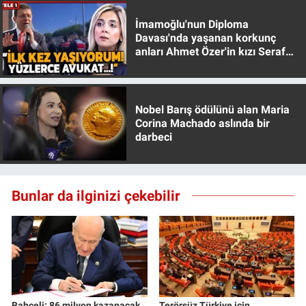
İmamoğlu'nun Diploma
Davası'nda yaşanan korkunç
anları Ahmet Özer'in kızı Seraf
Özer anlattı!
Nobel Barış ödülünü alan Maria
Corina Machado aslında bir
darbeci
Bunlar da ilginizi çekebilir
Bahçeli: 86 milyon kazanacak
Terörsüz Türkiye için