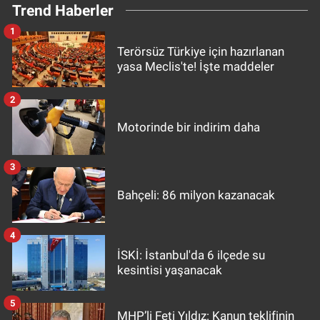
Trend Haberler
1
Terörsüz Türkiye için hazırlanan
yasa Meclis'te! İşte maddeler
2
Motorinde bir indirim daha
3
Bahçeli: 86 milyon kazanacak
4
İSKİ: İstanbul'da 6 ilçede su
kesintisi yaşanacak
5
MHP’li Feti Yıldız: Kanun teklifinin