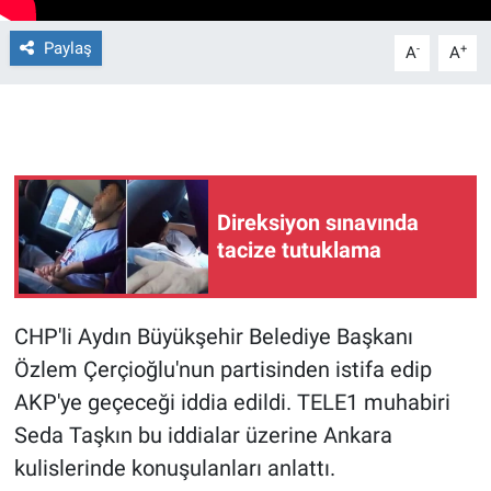
Paylaş
Gündem Özel
-
+
A
A
Günün görüntüsü
Haber
İlan
Direksiyon sınavında
tacize tutuklama
Kimdir
Koronavirüs
CHP'li Aydın Büyükşehir Belediye Başkanı
Özlem Çerçioğlu'nun partisinden istifa edip
Kültür Sanat
AKP'ye geçeceği iddia edildi. TELE1 muhabiri
Seda Taşkın bu iddialar üzerine Ankara
Ne demişti
kulislerinde konuşulanları anlattı.