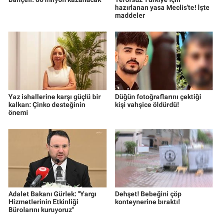
hazırlanan yasa Meclis'te! İşte
maddeler
Yaz ishallerine karşı güçlü bir
Düğün fotoğraflarını çektiği
kalkan: Çinko desteğinin
kişi vahşice öldürdü!
önemi
Adalet Bakanı Gürlek: "Yargı
Dehşet! Bebeğini çöp
Hizmetlerinin Etkinliği
konteynerine bıraktı!
Bürolarını kuruyoruz"