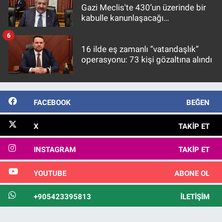
Gazi Meclis'te 430’un üzerinde bir
kabulle kanunlaşacağı
görülmektedir
6
16 ilde eş zamanlı “vatandaşlık”
operasyonu: 73 kişi gözaltına alındı
FACEBOOK
BEĞEN
X
TAKIP ET
INSTAGRAM
TAKIP ET
YOUTUBE
ABONE OL
+905423395813
İLETIŞIM