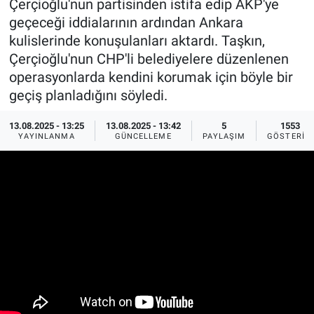
Çerçioğlu'nun partisinden istifa edip AKP'ye
geçeceği iddialarının ardından Ankara
Ege'den Esintiler
İletişim
kulislerinde konuşulanları aktardı. Taşkın,
Çerçioğlu'nun CHP'li belediyelere düzenlenen
Eğitim
operasyonlarda kendini korumak için böyle bir
geçiş planladığını söyledi.
Eğlence
13.08.2025 - 13:25
13.08.2025 - 13:42
5
1553
Ekonomi
YAYINLANMA
GÜNCELLEME
PAYLAŞIM
GÖSTERIM
Forum
Gerçeğin İzinde
Gün Başlıyor
Gün Bitiyor
Gün Ortası