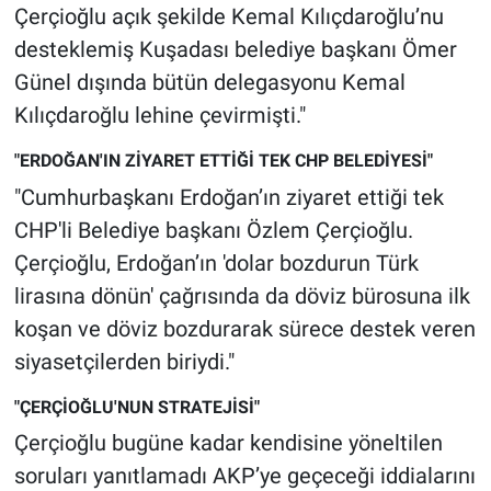
Çerçioğlu açık şekilde Kemal Kılıçdaroğlu’nu
Yerel Yaşam
desteklemiş Kuşadası belediye başkanı Ömer
Canlı Yayın
Günel dışında bütün delegasyonu Kemal
Kılıçdaroğlu lehine çevirmişti."
"ERDOĞAN'IN ZİYARET ETTİĞİ TEK CHP BELEDİYESİ"
"Cumhurbaşkanı Erdoğan’ın ziyaret ettiği tek
CHP'li Belediye başkanı Özlem Çerçioğlu.
Çerçioğlu, Erdoğan’ın 'dolar bozdurun Türk
lirasına dönün' çağrısında da döviz bürosuna ilk
koşan ve döviz bozdurarak sürece destek veren
siyasetçilerden biriydi."
"ÇERÇİOĞLU'NUN STRATEJİSİ"
Çerçioğlu bugüne kadar kendisine yöneltilen
soruları yanıtlamadı AKP’ye geçeceği iddialarını