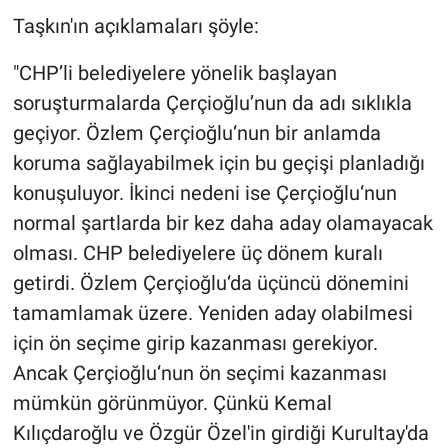
Nedir
Taşkın'ın açıklamaları şöyle:
Popüler
"CHP’li belediyelere yönelik başlayan
soruşturmalarda Çerçioğlu’nun da adı sıklıkla
Programlar
geçiyor. Özlem Çerçioğlu‘nun bir anlamda
Sağlık
koruma sağlayabilmek için bu geçişi planladığı
konuşuluyor. İkinci nedeni ise Çerçioğlu‘nun
Spor
normal şartlarda bir kez daha aday olamayacak
olması. CHP belediyelere üç dönem kuralı
Teknoloji
getirdi. Özlem Çerçioğlu‘da üçüncü dönemini
tamamlamak üzere. Yeniden aday olabilmesi
Türkiye'nin Geleceği
için ön seçime girip kazanması gerekiyor.
Türkiye'nin Gündemi
Ancak Çerçioğlu‘nun ön seçimi kazanması
mümkün görünmüyor. Çünkü Kemal
Yerel Gündem
Kılıçdaroğlu ve Özgür Özel'in girdiği Kurultay'da