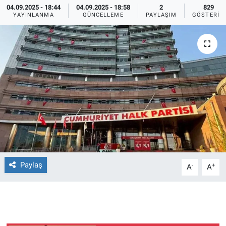
04.09.2025 - 18:44
04.09.2025 - 18:58
2
829
YAYINLANMA
GÜNCELLEME
PAYLAŞIM
GÖSTERIM
Ege'den Esintiler
İletişim
Eğitim
Eğlence
Ekonomi
Forum
Gerçeğin İzinde
Paylaş
-
+
A
A
Gün Başlıyor
Gün Bitiyor
Gün Ortası