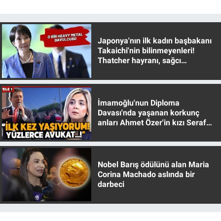
Nedir
Popüler
Japonya'nın ilk kadın başbakanı
Takaichi'nin bilinmeyenleri!
Programlar
Thatcher hayranı, sağcı
muhafazakar
Sağlık
İmamoğlu'nun Diploma
Spor
Davası'nda yaşanan korkunç
anları Ahmet Özer'in kızı Seraf
Teknoloji
Özer anlattı!
Türkiye'nin Geleceği
Nobel Barış ödülünü alan Maria
Corina Machado aslında bir
Türkiye'nin Gündemi
darbeci
Yerel Gündem