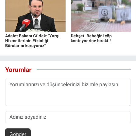
Adalet Bakanı Gürlek: "Yargı
Dehşet! Bebeğini çöp
Hizmetlerinin Etkinliği
konteynerine bıraktı!
Bürolarını kuruyoruz"
Yorumlar
Gönder