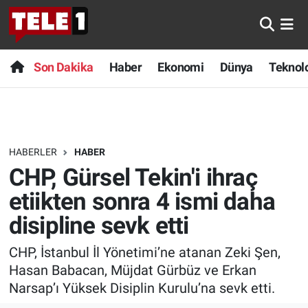
Anında Manşet
Son Dakika
Nöbetçi Eczaneler
Son Dakika
Haber
Ekonomi
Dünya
Teknolo
Başka Sohbetler
Haber
Hava Durumu
Belgesel
Ekonomi
Namaz Vakitleri
HABERLER
HABER
Bilim turu
Dünya
Trafik Durumu
CHP, Gürsel Tekin'i ihraç
Bilim ve Teknoloji Evreni
Teknoloji
Süper Lig Puan Durumu ve Fikstür
etiikten sonra 4 ismi daha
disipline sevk etti
Doğa Konuşuyor
Sağlık
Tüm Manşetler
CHP, İstanbul İl Yönetimi’ne atanan Zeki Şen,
Dünya
Spor
Son Dakika Haberleri
Hasan Babacan, Müjdat Gürbüz ve Erkan
Narsap’ı Yüksek Disiplin Kurulu’na sevk etti.
Ege Saati
Yayın Akışı
Haber Arşivi