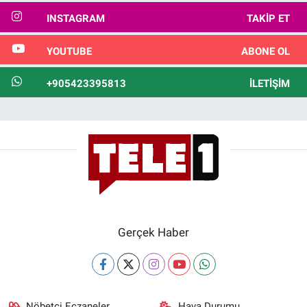
INSTAGRAM
TAKIP ET
YOUTUBE
ABONE OL
+905423395813
İLETIŞIM
Gerçek Haber
Nöbetçi Eczaneler
Hava Durumu