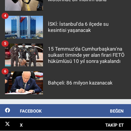
4
İSKİ: İstanbul'da 6 ilçede su
kesintisi yaşanacak
5
15 Temmuz'da Cumhurbaşkanı'na
suikast timinde yer alan firari FETÖ
hükümlüsü 10 yıl sonra yakalandı
6
Bahçeli: 86 milyon kazanacak
FACEBOOK
BEĞEN
X
TAKIP ET