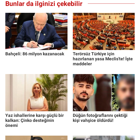
Bunlar da ilginizi çekebilir
Yerel Yaşam
Canlı Yayın
Bahçeli: 86 milyon kazanacak
Terörsüz Türkiye için
hazırlanan yasa Meclis'te! İşte
maddeler
Yaz ishallerine karşı güçlü bir
Düğün fotoğraflarını çektiği
kalkan: Çinko desteğinin
kişi vahşice öldürdü!
önemi