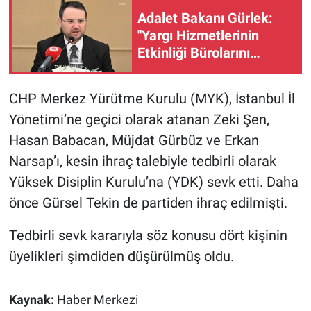
Adalet Bakanı Gürlek:
Gündem Özel
"Yargı Hizmetlerinin
Etkinliği Bürolarını
Günün görüntüsü
kuruyoruz"
CHP Merkez Yürütme Kurulu (MYK), İstanbul İl
Haber
Yönetimi’ne geçici olarak atanan Zeki Şen,
İlan
Hasan Babacan, Müjdat Gürbüz ve Erkan
Narsap’ı, kesin ihraç talebiyle tedbirli olarak
Kimdir
Yüksek Disiplin Kurulu’na (YDK) sevk etti. Daha
önce Gürsel Tekin de partiden ihraç edilmişti.
Koronavirüs
Tedbirli sevk kararıyla söz konusu dört kişinin
Kültür Sanat
üyelikleri şimdiden düşürülmüş oldu.
Ne demişti
Kaynak:
Haber Merkezi