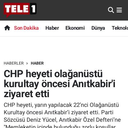
Anında Manşet
Son Dakika
Nöbetçi Eczaneler
Son Dakika
Haber
Ekonomi
Dünya
Teknolo
Başka Sohbetler
Haber
Hava Durumu
Belgesel
Ekonomi
Namaz Vakitleri
HABERLER
HABER
Bilim turu
Dünya
Trafik Durumu
CHP heyeti olağanüstü
Bilim ve Teknoloji Evreni
Teknoloji
Süper Lig Puan Durumu ve Fikstür
kurultay öncesi Anıtkabir'i
ziyaret etti
Doğa Konuşuyor
Sağlık
Tüm Manşetler
CHP heyeti, yarın yapılacak 22’nci Olağanüstü
Dünya
Spor
Son Dakika Haberleri
Kurultay öncesi Anıtkabir’i ziyaret etti. Parti
Sözcüsü Deniz Yücel, Anıtkabir Özel Defteri’ne
Ege Saati
Yayın Akışı
Haber Arşivi
"Memleketin içinde bulunduğu zorlu koşullar,