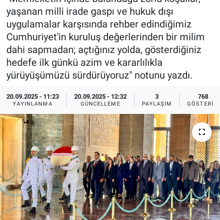
yaşanan milli irade gaspı ve hukuk dışı
Ege'den Esintiler
İletişim
uygulamalar karşısında rehber edindiğimiz
Cumhuriyet'in kuruluş değerlerinden bir milim
Eğitim
dahi sapmadan; açtığınız yolda, gösterdiğiniz
hedefe ilk günkü azim ve kararlılıkla
Eğlence
yürüyüşümüzü sürdürüyoruz" notunu yazdı.
Ekonomi
20.09.2025 - 11:23
20.09.2025 - 12:32
3
768
YAYINLANMA
GÜNCELLEME
PAYLAŞIM
GÖSTERIM
Forum
Gerçeğin İzinde
Gün Başlıyor
Gün Bitiyor
Gün Ortası