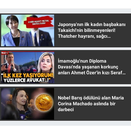
Japonya'nın ilk kadın başbakanı
Takaichi'nin bilinmeyenleri!
Thatcher hayranı, sağcı
muhafazakar
İmamoğlu'nun Diploma
Davası'nda yaşanan korkunç
anları Ahmet Özer'in kızı Seraf
Özer anlattı!
Nobel Barış ödülünü alan Maria
Corina Machado aslında bir
darbeci