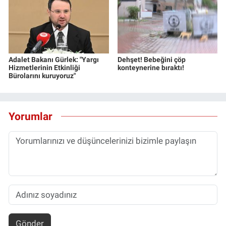
Adalet Bakanı Gürlek: "Yargı
Dehşet! Bebeğini çöp
Hizmetlerinin Etkinliği
konteynerine bıraktı!
Bürolarını kuruyoruz"
Yorumlar
Gönder