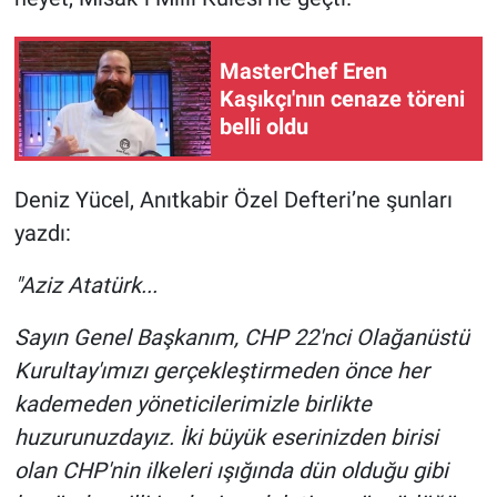
Nedir
Popüler
MasterChef Eren
Kaşıkçı'nın cenaze töreni
Programlar
belli oldu
Sağlık
Deniz Yücel, Anıtkabir Özel Defteri’ne şunları
yazdı:
Spor
"Aziz Atatürk...
Teknoloji
Sayın Genel Başkanım, CHP 22'nci Olağanüstü
Türkiye'nin Geleceği
Kurultay'ımızı gerçekleştirmeden önce her
kademeden yöneticilerimizle birlikte
Türkiye'nin Gündemi
huzurunuzdayız. İki büyük eserinizden birisi
Yerel Gündem
olan CHP'nin ilkeleri ışığında dün olduğu gibi