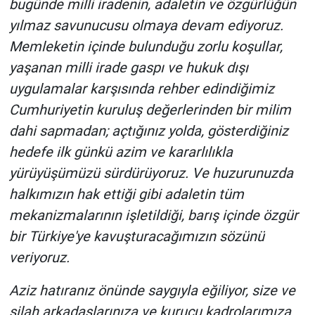
bugünde milli iradenin, adaletin ve özgürlüğün
Yerel Yaşam
yılmaz savunucusu olmaya devam ediyoruz.
Memleketin içinde bulunduğu zorlu koşullar,
Canlı Yayın
yaşanan milli irade gaspı ve hukuk dışı
uygulamalar karşısında rehber edindiğimiz
Cumhuriyetin kuruluş değerlerinden bir milim
dahi sapmadan; açtığınız yolda, gösterdiğiniz
hedefe ilk günkü azim ve kararlılıkla
yürüyüşümüzü sürdürüyoruz. Ve huzurunuzda
halkımızın hak ettiği gibi adaletin tüm
mekanizmalarının işletildiği, barış içinde özgür
bir Türkiye'ye kavuşturacağımızın sözünü
veriyoruz.
Aziz hatıranız önünde saygıyla eğiliyor, size ve
silah arkadaşlarınıza ve kurucu kadrolarımıza