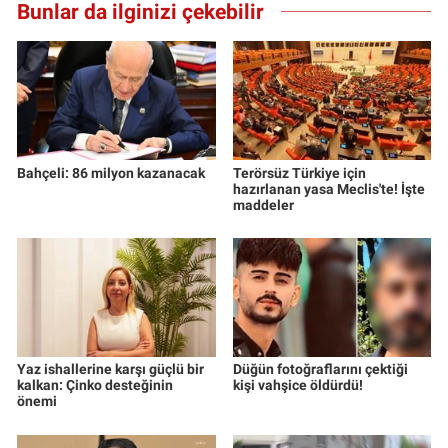
Bunlar da ilginizi çekebilir
Bahçeli: 86 milyon kazanacak
Terörsüz Türkiye için
hazırlanan yasa Meclis'te! İşte
maddeler
Yaz ishallerine karşı güçlü bir
Düğün fotoğraflarını çektiği
kalkan: Çinko desteğinin
kişi vahşice öldürdü!
önemi