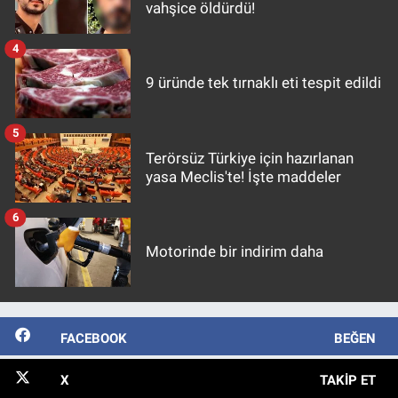
vahşice öldürdü!
4
9 üründe tek tırnaklı eti tespit edildi
5
Terörsüz Türkiye için hazırlanan
yasa Meclis'te! İşte maddeler
6
Motorinde bir indirim daha
FACEBOOK
BEĞEN
X
TAKIP ET