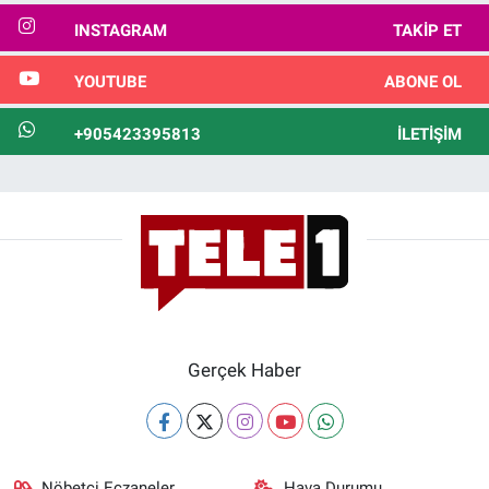
INSTAGRAM
TAKIP ET
YOUTUBE
ABONE OL
+905423395813
İLETIŞIM
Gerçek Haber
Nöbetçi Eczaneler
Hava Durumu