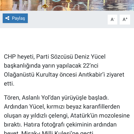
Gündem Özel
Paylaş
-
+
A
A
Günün görüntüsü
Haber
CHP heyeti, Parti Sözcüsü Deniz Yücel
İlan
başkanlığında yarın yapılacak 22’nci
Olağanüstü Kurultay öncesi Anıtkabir’i ziyaret
Kimdir
etti.
Koronavirüs
Tören, Aslanlı Yol’dan yürüyüşle başladı.
Kültür Sanat
Ardından Yücel, kırmızı beyaz karanfillerden
oluşan ay yıldızlı çelengi, Atatürk'ün mozolesine
Ne demişti
bıraktı. Hatıra fotoğrafı çekiminin ardından
heyet, Misak-ı Milli Kulesi’ne geçti.