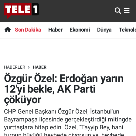
Anında Manşet
Son Dakika
Nöbetçi Eczaneler
Son Dakika
Haber
Ekonomi
Dünya
Teknolo
Başka Sohbetler
Haber
Hava Durumu
Belgesel
Ekonomi
Namaz Vakitleri
HABERLER
HABER
Bilim turu
Dünya
Trafik Durumu
Özgür Özel: Erdoğan yarın
Bilim ve Teknoloji Evreni
Teknoloji
Süper Lig Puan Durumu ve Fikstür
12'yi bekle, AK Parti
çöküyor
Doğa Konuşuyor
Sağlık
Tüm Manşetler
CHP Genel Başkanı Özgür Özel, İstanbul'un
Dünya
Spor
Son Dakika Haberleri
Bayrampaşa ilçesinde gerçekleştirdiği mitingde
yurttaşlara hitap edin. Özel, "Tayyip Bey, hani
Ege Saati
Yayın Akışı
Haber Arşivi
turpun büyüğü heybede diyorsun ya, heybede