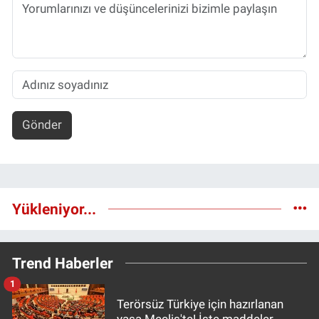
Gönder
Yükleniyor...
Trend Haberler
1
Terörsüz Türkiye için hazırlanan
yasa Meclis'te! İşte maddeler