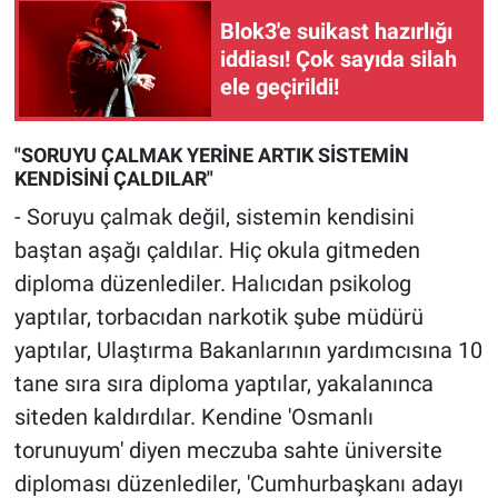
Blok3'e suikast hazırlığı
iddiası! Çok sayıda silah
ele geçirildi!
"SORUYU ÇALMAK YERİNE ARTIK SİSTEMİN
KENDİSİNİ ÇALDILAR"
- Soruyu çalmak değil, sistemin kendisini
baştan aşağı çaldılar. Hiç okula gitmeden
diploma düzenlediler. Halıcıdan psikolog
yaptılar, torbacıdan narkotik şube müdürü
yaptılar, Ulaştırma Bakanlarının yardımcısına 10
tane sıra sıra diploma yaptılar, yakalanınca
siteden kaldırdılar. Kendine 'Osmanlı
torunuyum' diyen meczuba sahte üniversite
diploması düzenlediler, 'Cumhurbaşkanı adayı