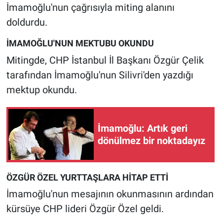
Nedir
İmamoğlu'nun çağrısıyla miting alanını
doldurdu.
Popüler
İMAMOĞLU'NUN MEKTUBU OKUNDU
Programlar
Mitingde, CHP İstanbul İl Başkanı Özgür Çelik
tarafından İmamoğlu'nun Silivri'den yazdığı
Sağlık
mektup okundu.
Spor
İmamoğlu: Artık geri
Teknoloji
dönülmez bir noktadayız
Türkiye'nin Geleceği
ÖZGÜR ÖZEL YURTTAŞLARA HİTAP ETTİ
Türkiye'nin Gündemi
İmamoğlu'nun mesajının okunmasının ardından
Yerel Gündem
kürsüye CHP lideri Özgür Özel geldi.