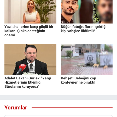
Yaz ishallerine karşı güçlü bir
Düğün fotoğraflarını çektiği
kalkan: Çinko desteğinin
kişi vahşice öldürdü!
önemi
Adalet Bakanı Gürlek: "Yargı
Dehşet! Bebeğini çöp
Hizmetlerinin Etkinliği
konteynerine bıraktı!
Bürolarını kuruyoruz"
Yorumlar