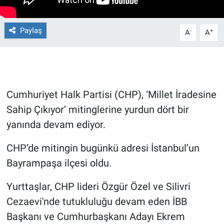
Gündem Özel
Paylaş
-
+
A
A
Günün görüntüsü
Haber
Cumhuriyet Halk Partisi (CHP), ‘Millet İradesine
İlan
Sahip Çıkıyor’ mitinglerine yurdun dört bir
yanında devam ediyor.
Kimdir
CHP’de mitingin bugünkü adresi İstanbul’un
Koronavirüs
Bayrampaşa ilçesi oldu.
Kültür Sanat
Yurttaşlar, CHP lideri Özgür Özel ve Silivri
Cezaevi'nde tutukluluğu devam eden İBB
Ne demişti
Başkanı ve Cumhurbaşkanı Adayı Ekrem