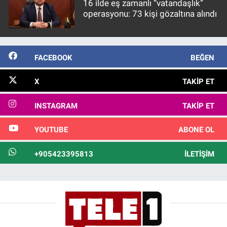
16 ilde eş zamanlı “vatandaşlık”
operasyonu: 73 kişi gözaltına alındı
FACEBOOK
BEĞEN
X
TAKIP ET
INSTAGRAM
TAKIP ET
YOUTUBE
ABONE OL
+905423395813
İLETIŞIM