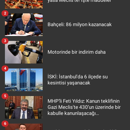
2
Bahçeli: 86 milyon kazanacak
3
Motorinde bir indirim daha
4
İSKİ: İstanbul'da 6 ilçede su
kesintisi yaşanacak
5
MHP’li Feti Yıldız: Kanun teklifinin
Gazi Meclis'te 430’un üzerinde bir
kabulle kanunlaşacağı
görülmektedir
6