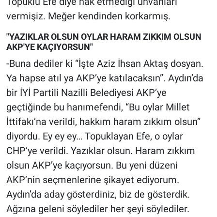
Topuklu Efe diye hak etmediği unvanları
vermişiz. Meğer kendinden korkarmış.
"YAZIKLAR OLSUN OYLAR HARAM ZIKKIM OLSUN
AKP'YE KAÇIYORSUN"
-Buna dediler ki “İşte Aziz İhsan Aktaş dosyan.
Ya hapse atıl ya AKP’ye katılacaksın”. Aydın’da
bir İYİ Partili Nazilli Belediyesi AKP’ye
geçtiğinde bu hanımefendi, “Bu oylar Millet
İttifakı’na verildi, hakkım haram zıkkım olsun”
diyordu. Ey ey ey… Topuklayan Efe, o oylar
CHP’ye verildi. Yazıklar olsun. Haram zıkkım
olsun AKP’ye kaçıyorsun. Bu yeni düzeni
AKP’nin seçmenlerine şikayet ediyorum.
Aydın’da aday gösterdiniz, biz de gösterdik.
Ağzına geleni söylediler her şeyi söylediler.