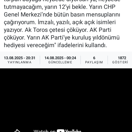
tutmayacağım, yarın 12’yi bekle. Yarın CHP
Ege'den Esintiler
İletişim
Genel Merkezi’nde bütün basın mensuplarını
çağırıyorum. İmzalı, yazılı, açık açık isimleri
Eğitim
yazıyor. Ak Toros çetesi çöküyor. AK Parti
çöküyor. Yarın AK Parti’ye kuruluş yıldönümü
Eğlence
hediyesi vereceğim" ifadelerini kullandı.
Ekonomi
13.08.2025 - 20:31
14.08.2025 - 00:24
6
1872
YAYINLANMA
GÜNCELLEME
PAYLAŞIM
GÖSTERIM
Forum
Gerçeğin İzinde
Gün Başlıyor
Gün Bitiyor
Gün Ortası