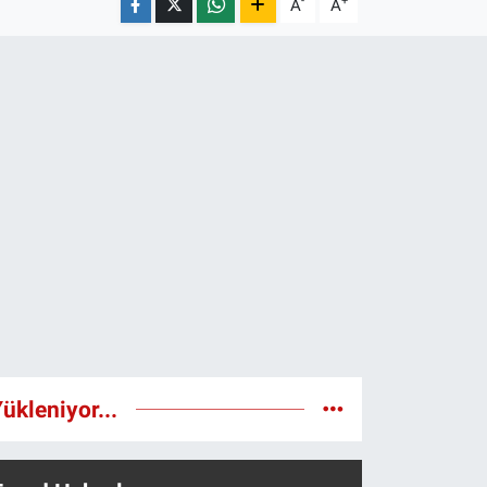
-
+
A
A
ükleniyor...