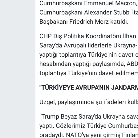
Nedir
Cumhurbaşkanı Emmanuel Macron, İn
Cumhurbaşkanı Alexander Stubb, İt
Popüler
Başbakanı Friedrich Merz katıldı.
Programlar
CHP Dış Politika Koordinatörü İlha
Saray'da Avrupalı liderlerle Ukrayn
Sağlık
yaptığı toplantıya Türkiye'nin davet
hesabından yaptığı paylaşımda, ABD
Spor
toplantıya Türkiye'nin davet edilmem
Teknoloji
"TÜRKİYE'YE AVRUPA'NIN JANDA
Türkiye'nin Geleceği
Uzgel, paylaşımında şu ifadeleri kull
Türkiye'nin Gündemi
"Trump Beyaz Saray'da Ukrayna savaş
yaptı. Gözlerimiz Türkiye Cumhurbaş
Yerel Gündem
oradaydı. NATO'ya yeni girmiş Finla