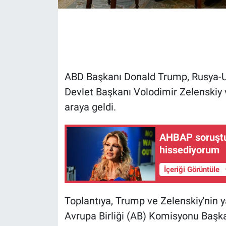
Gündem Özel
Günün görüntüsü
Haber
ABD Başkanı Donald Trump, Rusya-U
Devlet Başkanı Volodimir Zelenskiy ve
İlan
araya geldi.
Kimdir
AHBAP soruştu
hissediyorum
Koronavirüs
İçeriği Görüntüle
Kültür Sanat
Toplantıya, Trump ve Zelenskiy'nin 
Ne demişti
Avrupa Birliği (AB) Komisyonu Başka