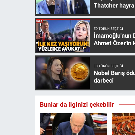
Thatcher hayra
EDITÖRÜN SEÇTIĞI
İmamoğlu'nun D
Ahmet Özer'in k
EDITÖRÜN SEÇTIĞI
Nobel Barış öd
darbeci
Bunlar da ilginizi çekebilir