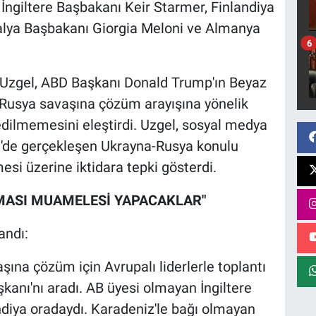
giltere Başbakanı Keir Starmer, Finlandiya
alya Başbakanı Giorgia Meloni ve Almanya
6
n Uzgel, ABD Başkanı Donald Trump'ın Beyaz
a-Rusya savaşına çözüm arayışına yönelik
 edilmemesini eleştirdi. Uzgel, sosyal medya
'de gerçekleşen Ukrayna-Rusya konulu
esi üzerine iktidara tepki gösterdi.
RMASI MUAMELESİ YAPACAKLAR"
andı:
ına çözüm için Avrupalı liderlerle toplantı
kanı'nı aradı. AB üyesi olmayan İngiltere
ndiya oradaydı. Karadeniz'le bağı olmayan