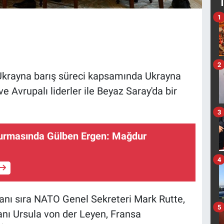
1
2
krayna barış süreci kapsamında Ukrayna
 Avrupalı liderler ile Beyaz Saray'da bir
3
rmasında Gülben Ergen: Mağdur
4
yanı sıra NATO Genel Sekreteri Mark Rutte,
5
nı Ursula von der Leyen, Fransa