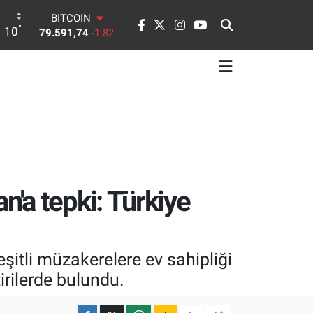
BITCOIN
79.591,74
-1.82
°
10
DOLAR
45,43620
0.02
EURO
53,38690
0.19
STERLİN
61,60380
0.18
G.ALTIN
6862,09000
0.19
BİST100
14.598,00
0
'a tepki: Türkiye
şitli müzakerelere ev sahipliği
irilerde bulundu.