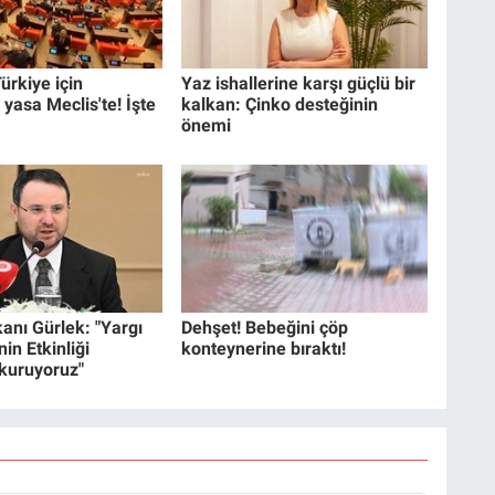
ürkiye için
Yaz ishallerine karşı güçlü bir
 yasa Meclis'te! İşte
kalkan: Çinko desteğinin
önemi
anı Gürlek: "Yargı
Dehşet! Bebeğini çöp
in Etkinliği
konteynerine bıraktı!
 kuruyoruz"