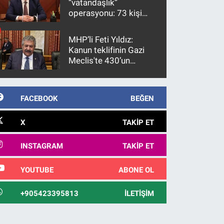
“vatandaşlık”
operasyonu: 73 kişi
gözaltına alındı
MHP’li Feti Yıldız:
Kanun teklifinin Gazi
Meclis'te 430’un
üzerinde bir kabulle
kanunlaşacağı
görülmektedir
FACEBOOK
BEĞEN
X
TAKIP ET
INSTAGRAM
TAKIP ET
YOUTUBE
ABONE OL
+905423395813
İLETIŞIM