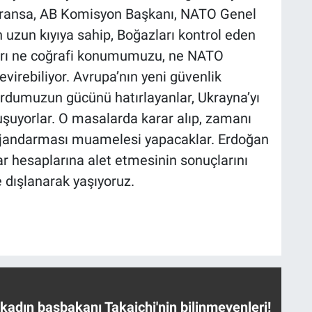
 Fransa, AB Komisyon Başkanı, NATO Genel
n uzun kıyıya sahip, Boğazları kontrol eden
arı ne coğrafi konumumuzu, ne NATO
virebiliyor. Avrupa’nın yeni güvenlik
ordumuzun gücünü hatırlayanlar, Ukrayna’yı
şuyorlar. O masalarda karar alıp, zamanı
n jandarması muamelesi yapacaklar. Erdoğan
dar hesaplarına alet etmesinin sonuçlarını
e dışlanarak yaşıyoruz.
 kadın başbakanı Takaichi'nin bilinmeyenleri!