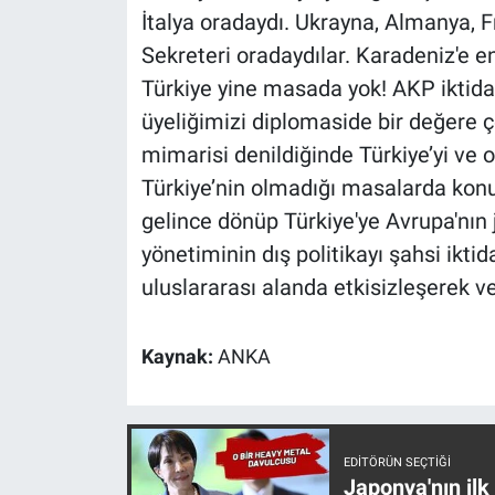
İtalya oradaydı. Ukrayna, Almanya,
Yerel Yaşam
Sekreteri oradaydılar. Karadeniz'e e
Canlı Yayın
Türkiye yine masada yok! AKP iktid
üyeliğimizi diplomaside bir değere çe
mimarisi denildiğinde Türkiye’yi ve 
Türkiye’nin olmadığı masalarda konu
gelince dönüp Türkiye'ye Avrupa'nı
yönetiminin dış politikayı şahsi ikti
uluslararası alanda etkisizleşerek v
Kaynak:
ANKA
EDITÖRÜN SEÇTIĞI
Japonya'nın ilk