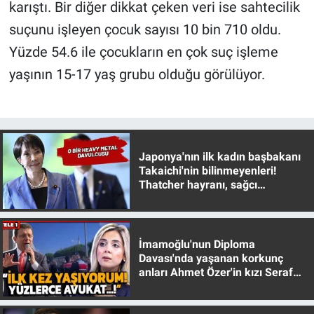
karıştı. Bir diğer dikkat çeken veri ise sahtecilik
Yerel Yaşam
suçunu işleyen çocuk sayısı 10 bin 710 oldu.
Canlı Yayın
Yüzde 54.6 ile çocukların en çok suç işleme
yaşının 15-17 yaş grubu olduğu görülüyor.
Japonya'nın ilk kadın başbakanı
Takaichi'nin bilinmeyenleri!
Thatcher hayranı, sağcı
muhafazakar
İmamoğlu'nun Diploma
Davası'nda yaşanan korkunç
anları Ahmet Özer'in kızı Seraf
Özer anlattı!