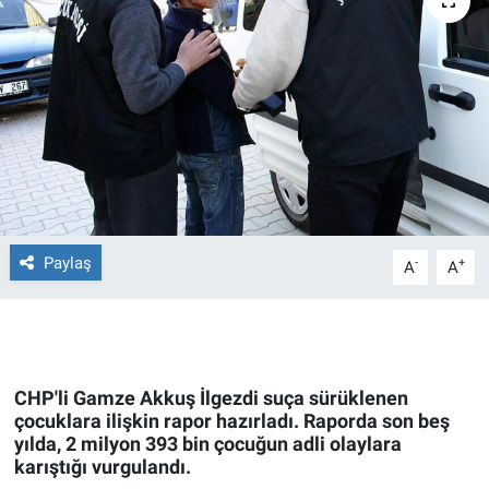
Ege'den Esintiler
İletişim
Eğitim
Eğlence
Ekonomi
Forum
Paylaş
-
+
A
A
Gerçeğin İzinde
Gün Başlıyor
CHP'li Gamze Akkuş İlgezdi suça sürüklenen
çocuklara ilişkin rapor hazırladı. Raporda son beş
Gün Bitiyor
yılda, 2 milyon 393 bin çocuğun adli olaylara
karıştığı vurgulandı.
Gün Ortası