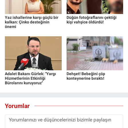
Yaz ishallerine karşı güçlü bir
Düğün fotoğraflarını çektiği
kalkan: Çinko desteğinin
kişi vahşice öldürdü!
önemi
Adalet Bakanı Gürlek: "Yargı
Dehşet! Bebeğini çöp
Hizmetlerinin Etkinliği
konteynerine bıraktı!
Bürolarını kuruyoruz"
Yorumlar