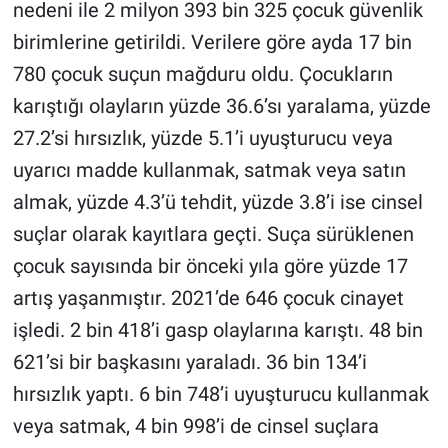
Nedir
nedeni ile 2 milyon 393 bin 325 çocuk güvenlik
birimlerine getirildi. Verilere göre ayda 17 bin
Popüler
780 çocuk suçun mağduru oldu. Çocukların
karıştığı olayların yüzde 36.6’sı yaralama, yüzde
Programlar
27.2’si hırsızlık, yüzde 5.1’i uyuşturucu veya
Sağlık
uyarıcı madde kullanmak, satmak veya satın
almak, yüzde 4.3’ü tehdit, yüzde 3.8’i ise cinsel
Spor
suçlar olarak kayıtlara geçti. Suça sürüklenen
Teknoloji
çocuk sayısında bir önceki yıla göre yüzde 17
artış yaşanmıştır. 2021’de 646 çocuk cinayet
Türkiye'nin Geleceği
işledi. 2 bin 418’i gasp olaylarına karıştı. 48 bin
621’si bir başkasını yaraladı. 36 bin 134’i
Türkiye'nin Gündemi
hırsızlık yaptı. 6 bin 748’i uyuşturucu kullanmak
Yerel Gündem
veya satmak, 4 bin 998’i de cinsel suçlara