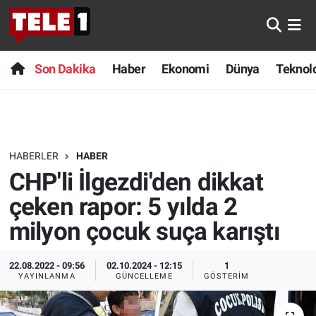
Anında Manşet
Son Dakika
Nöbetçi Eczaneler
Son Dakika
Haber
Ekonomi
Dünya
Teknolo
Başka Sohbetler
Haber
Hava Durumu
Belgesel
Ekonomi
Namaz Vakitleri
HABERLER
HABER
Bilim turu
Dünya
Trafik Durumu
CHP'li İlgezdi'den dikkat
Bilim ve Teknoloji Evreni
Teknoloji
Süper Lig Puan Durumu ve Fikstür
çeken rapor: 5 yılda 2
milyon çocuk suça karıştı
Doğa Konuşuyor
Sağlık
Tüm Manşetler
22.08.2022 - 09:56
02.10.2024 - 12:15
1
Dünya
Spor
Son Dakika Haberleri
YAYINLANMA
GÜNCELLEME
GÖSTERIM
Ege Saati
Yayın Akışı
Haber Arşivi