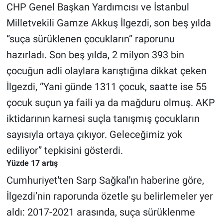
CHP Genel Başkan Yardımcısı ve İstanbul
Milletvekili Gamze Akkuş İlgezdi, son beş yılda
Gündem Özel
“suça sürüklenen çocukların” raporunu
Günün görüntüsü
hazırladı. Son beş yılda, 2 milyon 393 bin
çocuğun adli olaylara karıştığına dikkat çeken
Haber
İlgezdi, “Yani günde 1311 çocuk, saatte ise 55
İlan
çocuk suçun ya faili ya da mağduru olmuş. AKP
iktidarının karnesi suçla tanışmış çocukların
Kimdir
sayısıyla ortaya çıkıyor. Geleceğimiz yok
ediliyor” tepkisini gösterdi.
Koronavirüs
Yüzde 17 artış
Kültür Sanat
Cumhuriyet'ten Sarp Sağkal'ın haberine göre,
İlgezdi’nin raporunda özetle şu belirlemeler yer
Ne demişti
aldı: 2017-2021 arasında, suça sürüklenme