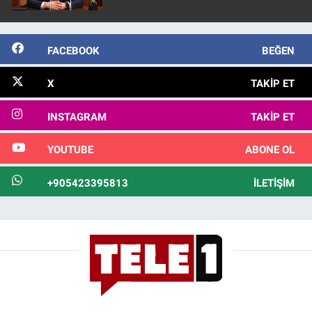
FACEBOOK
BEĞEN
X
TAKIP ET
INSTAGRAM
TAKIP ET
YOUTUBE
ABONE OL
+905423395813
İLETIŞIM