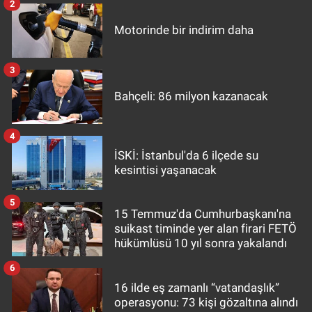
2
Motorinde bir indirim daha
3
Bahçeli: 86 milyon kazanacak
4
İSKİ: İstanbul'da 6 ilçede su
kesintisi yaşanacak
5
15 Temmuz'da Cumhurbaşkanı'na
suikast timinde yer alan firari FETÖ
hükümlüsü 10 yıl sonra yakalandı
6
16 ilde eş zamanlı “vatandaşlık”
operasyonu: 73 kişi gözaltına alındı