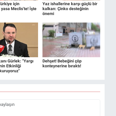
ürkiye için
Yaz ishallerine karşı güçlü bir
 yasa Meclis'te! İşte
kalkan: Çinko desteğinin
önemi
anı Gürlek: "Yargı
Dehşet! Bebeğini çöp
in Etkinliği
konteynerine bıraktı!
 kuruyoruz"