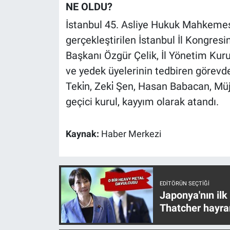
Nedir
NE OLDU?
İstanbul 45. Asliye Hukuk Mahkemes
Popüler
gerçekleştirilen İstanbul İl Kongresi
Başkanı Özgür Çelik, İl Yönetim Kurulu
Programlar
ve yedek üyelerinin tedbiren görevde
Sağlık
Teki̇n, Zeki̇ Şen, Hasan Babacan, M
geçici kurul, kayyım olarak atandı.
Spor
Kaynak:
Haber Merkezi
Teknoloji
Türkiye'nin Geleceği
EDITÖRÜN SEÇTIĞI
Türkiye'nin Gündemi
Japonya'nın ilk
Thatcher hayra
Yerel Gündem