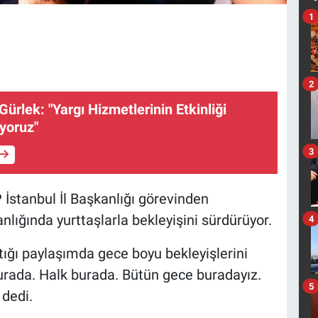
1
2
ürlek: "Yargı Hizmetlerinin Etkinliği
uyoruz"
3
İstanbul İl Başkanlığı görevinden
nlığında yurttaşlarla bekleyişini sürdürüyor.
4
ığı paylaşımda gece boyu bekleyişlerini
burada. Halk burada. Bütün gece buradayız.
5
 dedi.