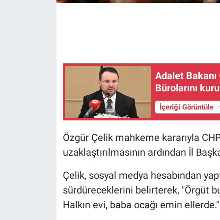
Gündem Özel
Günün görüntüsü
Haber
Adalet Bakanı G
Bürolarını kur
İlan
İçeriği Görüntüle
Kimdir
Özgür Çelik mahkeme kararıyla CHP 
Koronavirüs
uzaklaştırılmasının ardından İl Başka
Kültür Sanat
Çelik, sosyal medya hesabından yapt
sürdüreceklerini belirterek, "Örgüt 
Ne demişti
Halkın evi, baba ocağı emin ellerde."