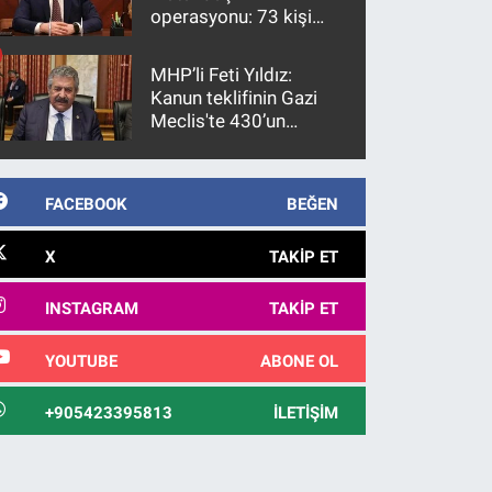
operasyonu: 73 kişi
gözaltına alındı
MHP’li Feti Yıldız:
Kanun teklifinin Gazi
Meclis'te 430’un
üzerinde bir kabulle
kanunlaşacağı
görülmektedir
FACEBOOK
BEĞEN
X
TAKIP ET
INSTAGRAM
TAKIP ET
YOUTUBE
ABONE OL
+905423395813
İLETIŞIM