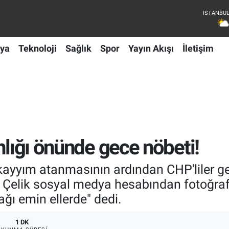
ya
Teknoloji
Sağlık
Spor
Yayın Akışı
İletişim
nlığı önünde gece nöbeti!
 kayyım atanmasının ardından CHP'liler g
 Çelik sosyal medya hesabından fotoğraf
ağı emin ellerde" dedi.
1 DK