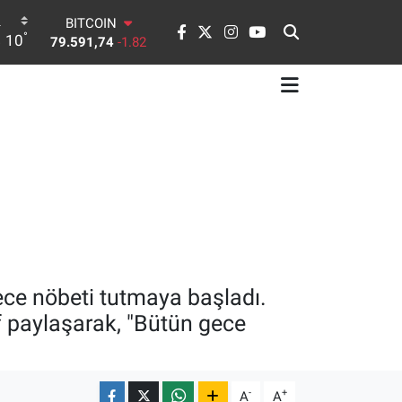
79.591,74
-1.82
DOLAR
°
10
45,43620
0.02
EURO
53,38690
0.19
STERLİN
61,60380
0.18
G.ALTIN
6862,09000
0.19
BİST100
14.598,00
0
ece nöbeti tutmaya başladı.
 paylaşarak, "Bütün gece
-
+
A
A