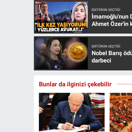
Yerel Yaşam
EDITÖRÜN SEÇTIĞI
İmamoğlu'nun D
Canlı Yayın
Ahmet Özer'in k
EDITÖRÜN SEÇTIĞI
Nobel Barış öd
darbeci
Bunlar da ilginizi çekebilir