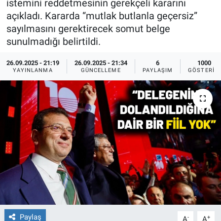
istemini reddetmesinin gerekçeli kararını
açıkladı. Kararda “mutlak butlanla geçersiz”
Ege'den Esintiler
İletişim
sayılmasını gerektirecek somut belge
sunulmadığı belirtildi.
Eğitim
26.09.2025 - 21:19
26.09.2025 - 21:34
6
1000
Eğlence
YAYINLANMA
GÜNCELLEME
PAYLAŞIM
GÖSTERIM
Ekonomi
Forum
Gerçeğin İzinde
Gün Başlıyor
Gün Bitiyor
Paylaş
-
+
Gün Ortası
A
A