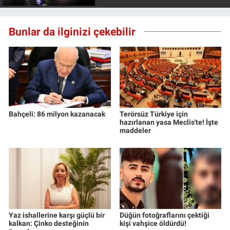
Bunlar da ilginizi çekebilir
Bahçeli: 86 milyon kazanacak
Terörsüz Türkiye için
hazırlanan yasa Meclis'te! İşte
maddeler
Yaz ishallerine karşı güçlü bir
Düğün fotoğraflarını çektiği
kalkan: Çinko desteğinin
kişi vahşice öldürdü!