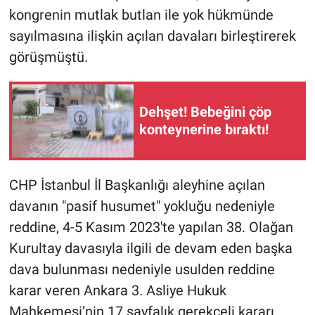
Yerel Yaşam
kongrenin mutlak butlan ile yok hükmünde
sayılmasına ilişkin açılan davaları birleştirerek
Canlı Yayın
görüşmüştü.
Dehşet! Bebeğini çöp
konteynerine bıraktı!
CHP İstanbul İl Başkanlığı aleyhine açılan
davanın "pasif husumet" yokluğu nedeniyle
reddine, 4-5 Kasım 2023'te yapılan 38. Olağan
Kurultay davasıyla ilgili de devam eden başka
dava bulunması nedeniyle usulden reddine
karar veren Ankara 3. Asliye Hukuk
Mahkemesi’nin 17 sayfalık gerekçeli kararı