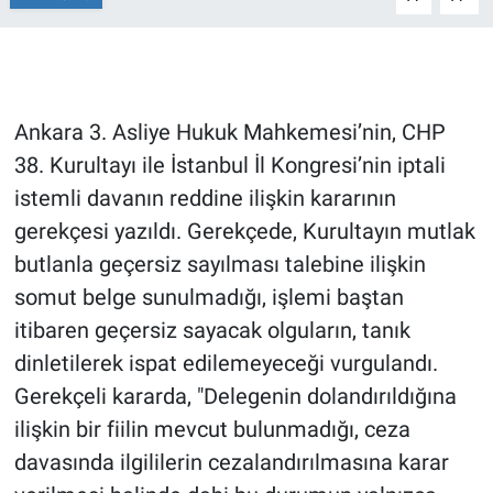
Gündem Özel
Günün görüntüsü
Ankara 3. Asliye Hukuk Mahkemesi’nin, CHP
38. Kurultayı ile İstanbul İl Kongresi’nin iptali
Haber
istemli davanın reddine ilişkin kararının
İlan
gerekçesi yazıldı. Gerekçede, Kurultayın mutlak
butlanla geçersiz sayılması talebine ilişkin
Kimdir
somut belge sunulmadığı, işlemi baştan
itibaren geçersiz sayacak olguların, tanık
Koronavirüs
dinletilerek ispat edilemeyeceği vurgulandı.
Kültür Sanat
Gerekçeli kararda, "Delegenin dolandırıldığına
ilişkin bir fiilin mevcut bulunmadığı, ceza
Ne demişti
davasında ilgililerin cezalandırılmasına karar