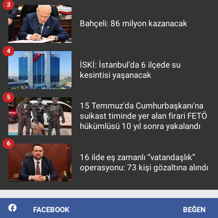
3
Bahçeli: 86 milyon kazanacak
4
İSKİ: İstanbul'da 6 ilçede su
kesintisi yaşanacak
5
15 Temmuz'da Cumhurbaşkanı'na
suikast timinde yer alan firari FETÖ
hükümlüsü 10 yıl sonra yakalandı
6
16 ilde eş zamanlı “vatandaşlık”
operasyonu: 73 kişi gözaltına alındı
FACEBOOK
BEĞEN