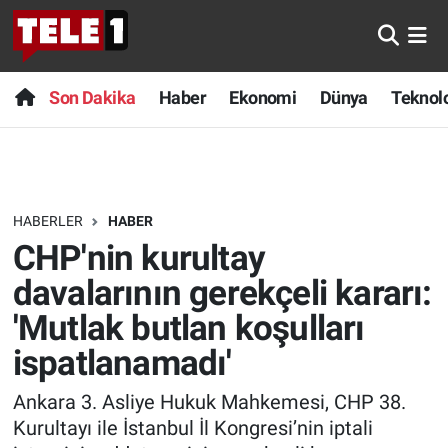
Anında Manşet
Son Dakika
Nöbetçi Eczaneler
Son Dakika
Haber
Ekonomi
Dünya
Teknolo
Başka Sohbetler
Haber
Hava Durumu
Belgesel
Ekonomi
Namaz Vakitleri
HABERLER
HABER
Bilim turu
Dünya
Trafik Durumu
CHP'nin kurultay
Bilim ve Teknoloji Evreni
Teknoloji
Süper Lig Puan Durumu ve Fikstür
davalarının gerekçeli kararı:
'Mutlak butlan koşulları
Doğa Konuşuyor
Sağlık
Tüm Manşetler
ispatlanamadı'
Dünya
Spor
Son Dakika Haberleri
Ankara 3. Asliye Hukuk Mahkemesi, CHP 38.
Kurultayı ile İstanbul İl Kongresi’nin iptali
Ege Saati
Yayın Akışı
Haber Arşivi