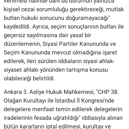
verilmesi halinde dahi bu durumun yalnızca
Nedir
kişisel cezai sorumluluğu gerektireceği, mutlak
Popüler
butlan hukuki sonucunu doğuramayacağı"
kaydedildi. Ayrıca, seçim sonuçlarının butlan ile
Programlar
geçersiz sayılmasına dair yasal bir
düzenlemenin, Siyasi Partiler Kanununda ve
Sağlık
Seçim Kanununda mevcut olmadığına işaret
edilerek, ileri sürülen iddiaların siyasi ahlak-
Spor
siyaset ahlakı yönünden tartışma konusu
Teknoloji
olabileceği belirtildi.
Türkiye'nin Geleceği
Ankara 3. Asliye Hukuk Mahkemesi, "CHP 38.
Olağan Kurultayı ile İstanbul İl Kongresi'nde
Türkiye'nin Gündemi
delegelere menfaat temin edilerek delegelerin
iradelerinin fesada uğratıldığı" iddiasıyla alınan
Yerel Gündem
bütün kararların iptal edilmesi, kurultay ve