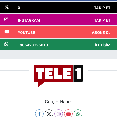
X
TAKIP ET
INSTAGRAM
TAKIP ET
YOUTUBE
ABONE OL
+905423395813
İLETIŞIM
Gerçek Haber