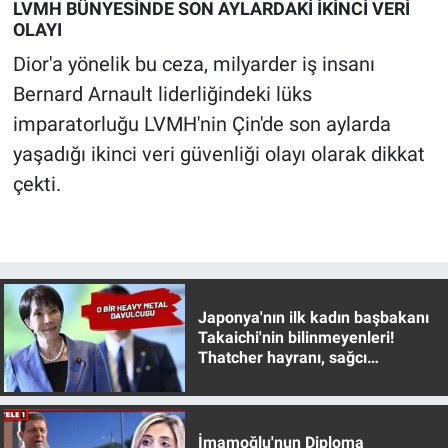
LVMH BÜNYESİNDE SON AYLARDAKİ İKİNCİ VERİ
OLAYI
Dior'a yönelik bu ceza, milyarder iş insanı
Bernard Arnault liderliğindeki lüks
imparatorluğu LVMH'nin Çin'de son aylarda
yaşadığı ikinci veri güvenliği olayı olarak dikkat
çekti.
Japonya'nın ilk kadın başbakanı
Takaichi'nin bilinmeyenleri!
Thatcher hayranı, sağcı
muhafazakar
İmamoğlu'nun Diploma