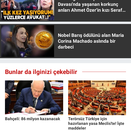
Davası'nda yaşanan korkunç
anları Ahmet Özer'in kızı Seraf
Özer anlattı!
Nobel Barış ödülünü alan Maria
Corina Machado aslında bir
darbeci
Bunlar da ilginizi çekebilir
Bahçeli: 86 milyon kazanacak
Terörsüz Türkiye için
hazırlanan yasa Meclis'te! İşte
maddeler