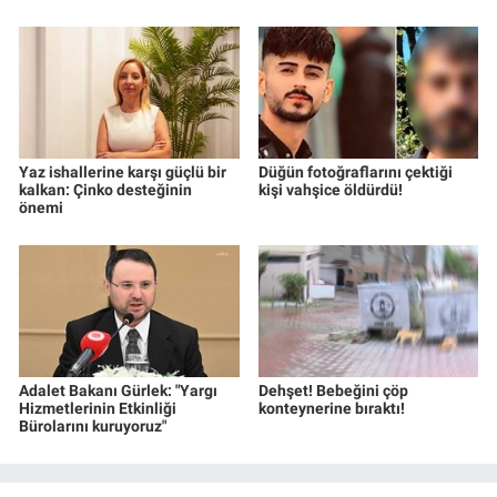
Yaz ishallerine karşı güçlü bir
Düğün fotoğraflarını çektiği
kalkan: Çinko desteğinin
kişi vahşice öldürdü!
önemi
Adalet Bakanı Gürlek: "Yargı
Dehşet! Bebeğini çöp
Hizmetlerinin Etkinliği
konteynerine bıraktı!
Bürolarını kuruyoruz"