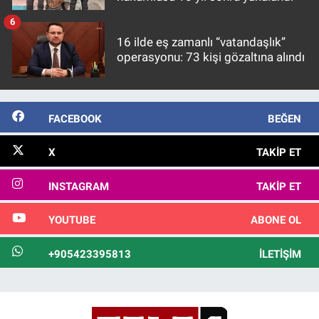
6
16 ilde eş zamanlı “vatandaşlık”
operasyonu: 73 kişi gözaltına alındı
FACEBOOK
BEĞEN
X
TAKIP ET
INSTAGRAM
TAKIP ET
YOUTUBE
ABONE OL
+905423395813
İLETIŞIM