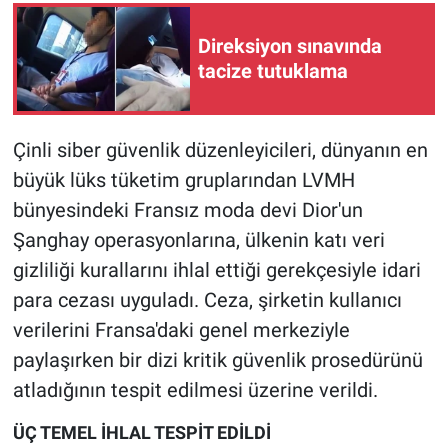
Direksiyon sınavında
Gündem Özel
tacize tutuklama
Günün görüntüsü
Çinli siber güvenlik düzenleyicileri, dünyanın en
Haber
büyük lüks tüketim gruplarından LVMH
İlan
bünyesindeki Fransız moda devi Dior'un
Şanghay operasyonlarına, ülkenin katı veri
Kimdir
gizliliği kurallarını ihlal ettiği gerekçesiyle idari
para cezası uyguladı. Ceza, şirketin kullanıcı
Koronavirüs
verilerini Fransa'daki genel merkeziyle
Kültür Sanat
paylaşırken bir dizi kritik güvenlik prosedürünü
atladığının tespit edilmesi üzerine verildi.
Ne demişti
ÜÇ TEMEL İHLAL TESPİT EDİLDİ