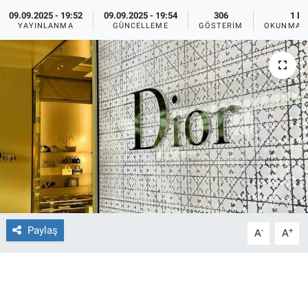
09.09.2025 - 19:52
09.09.2025 - 19:54
306
1 DK
Ege'den Esintiler
İletişim
YAYINLANMA
GÜNCELLEME
GÖSTERIM
OKUNMA S
Eğitim
Eğlence
Ekonomi
Forum
Gerçeğin İzinde
Paylaş
-
+
A
A
Gün Başlıyor
Gün Bitiyor
Gün Ortası