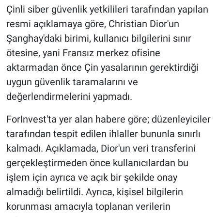
Nedir
Çinli siber güvenlik yetkilileri tarafından yapılan
resmi açıklamaya göre, Christian Dior'un
Popüler
Şanghay'daki birimi, kullanıcı bilgilerini sınır
ötesine, yani Fransız merkez ofisine
Programlar
aktarmadan önce Çin yasalarının gerektirdiği
Sağlık
uygun güvenlik taramalarını ve
değerlendirmelerini yapmadı.
Spor
ForInvest'ta yer alan habere göre; düzenleyiciler
Teknoloji
tarafından tespit edilen ihlaller bununla sınırlı
kalmadı. Açıklamada, Dior'un veri transferini
Türkiye'nin Geleceği
gerçekleştirmeden önce kullanıcılardan bu
işlem için ayrıca ve açık bir şekilde onay
Türkiye'nin Gündemi
almadığı belirtildi. Ayrıca, kişisel bilgilerin
Yerel Gündem
korunması amacıyla toplanan verilerin