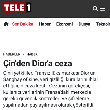
Anında Manşet
Son Dakika
Nöbetçi Eczaneler
Son Dakika
Haber
Ekonomi
Dünya
Teknolo
Başka Sohbetler
Haber
Hava Durumu
Belgesel
Ekonomi
Namaz Vakitleri
HABERLER
HABER
Bilim turu
Dünya
Trafik Durumu
Çin'den Dior'a ceza
Bilim ve Teknoloji Evreni
Teknoloji
Süper Lig Puan Durumu ve Fikstür
Çinli yetkililer, Fransız lüks markası Dior'un
Şanghay ofisine, veri gizliliği kurallarını ihlal
Doğa Konuşuyor
Sağlık
Tüm Manşetler
ettiği için ceza kesti. Cezanın gerekçesi,
kullanıcı verilerinin Fransa'daki merkezle
Dünya
Spor
Son Dakika Haberleri
gerekli güvenlik kontrolleri ve şifreleme
yapılmadan paylaşılması olarak gösterildi.
Ege Saati
Yayın Akışı
Haber Arşivi