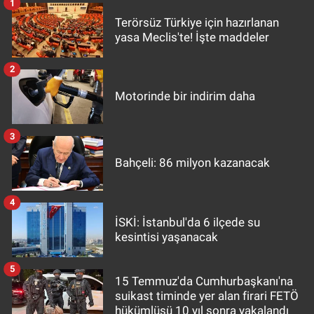
1
Terörsüz Türkiye için hazırlanan
yasa Meclis'te! İşte maddeler
2
Motorinde bir indirim daha
3
Bahçeli: 86 milyon kazanacak
4
İSKİ: İstanbul'da 6 ilçede su
kesintisi yaşanacak
5
15 Temmuz'da Cumhurbaşkanı'na
suikast timinde yer alan firari FETÖ
hükümlüsü 10 yıl sonra yakalandı