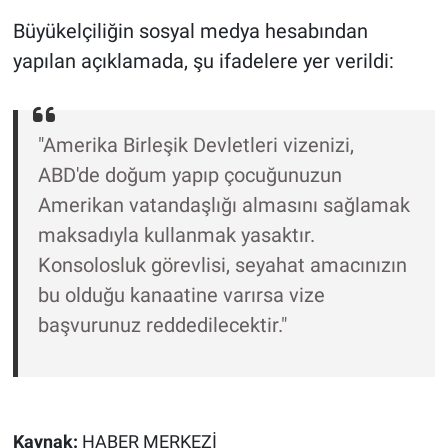
Nedir
Büyükelçiliğin sosyal medya hesabından
Popüler
yapılan açıklamada, şu ifadelere yer verildi:
Programlar
"Amerika Birleşik Devletleri vizenizi,
Sağlık
ABD'de doğum yapıp çocuğunuzun
Amerikan vatandaşlığı almasını sağlamak
Spor
maksadıyla kullanmak yasaktır.
Teknoloji
Konsolosluk görevlisi, seyahat amacınızın
bu olduğu kanaatine varırsa vize
Türkiye'nin Geleceği
başvurunuz reddedilecektir."
Türkiye'nin Gündemi
Yerel Gündem
Kaynak:
HABER MERKEZİ