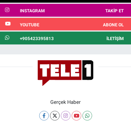
INSTAGRAM
TAKIP ET
YOUTUBE
ABONE OL
+905423395813
İLETIŞIM
Gerçek Haber