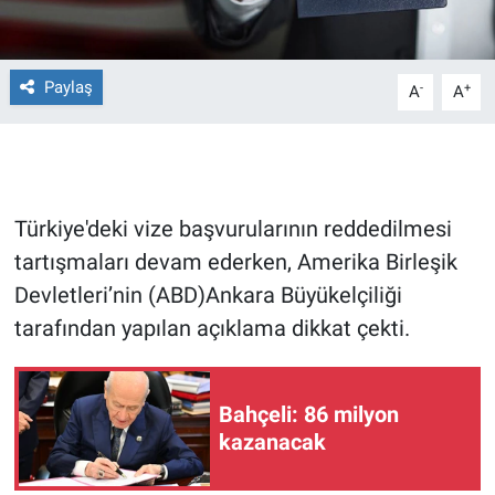
Gündem Özel
Paylaş
-
+
A
A
Günün görüntüsü
Haber
İlan
Türkiye'deki vize başvurularının reddedilmesi
tartışmaları devam ederken, Amerika Birleşik
Kimdir
Devletleri’nin (ABD)Ankara Büyükelçiliği
tarafından yapılan açıklama dikkat çekti.
Koronavirüs
Kültür Sanat
Bahçeli: 86 milyon
kazanacak
Ne demişti