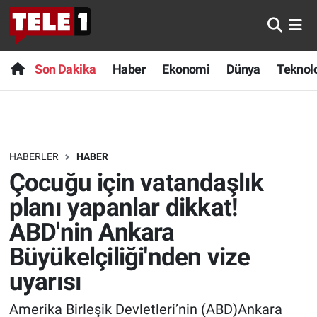
Anında Manşet
Son Dakika
Nöbetçi Eczaneler
Son Dakika
Haber
Ekonomi
Dünya
Teknolo
Başka Sohbetler
Haber
Hava Durumu
Belgesel
Ekonomi
Namaz Vakitleri
HABERLER
HABER
Bilim turu
Dünya
Trafik Durumu
Çocuğu için vatandaşlık
Bilim ve Teknoloji Evreni
Teknoloji
Süper Lig Puan Durumu ve Fikstür
planı yapanlar dikkat!
ABD'nin Ankara
Doğa Konuşuyor
Sağlık
Tüm Manşetler
Büyükelçiliği'nden vize
Dünya
Spor
Son Dakika Haberleri
uyarısı
Ege Saati
Yayın Akışı
Haber Arşivi
Amerika Birleşik Devletleri’nin (ABD)Ankara