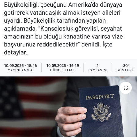
Büyükelçiliği, çocuğunu Amerika’da dünyaya
Ege'den Esintiler
İletişim
getirerek vatandaşlık almak isteyen aileleri
uyardı. Büyükelçilik tarafından yapılan
Eğitim
açıklamada, “Konsolosluk görevlisi, seyahat
amacınızın bu olduğu kanaatine varırsa vize
Eğlence
başvurunuz reddedilecektir” denildi. İşte
detaylar…
Ekonomi
10.09.2025 - 15:46
10.09.2025 - 16:19
1
304
YAYINLANMA
GÜNCELLEME
PAYLAŞIM
GÖSTERIM
Forum
Gerçeğin İzinde
Gün Başlıyor
Gün Bitiyor
Gün Ortası