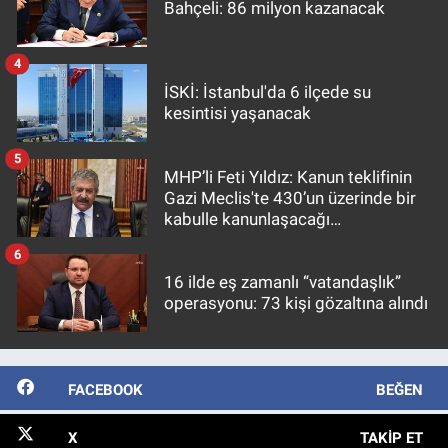
Bahçeli: 86 milyon kazanacak
4
İSKİ: İstanbul'da 6 ilçede su
kesintisi yaşanacak
5
MHP’li Feti Yıldız: Kanun teklifinin
Gazi Meclis'te 430’un üzerinde bir
kabulle kanunlaşacağı
görülmektedir
6
16 ilde eş zamanlı “vatandaşlık”
operasyonu: 73 kişi gözaltına alındı
FACEBOOK
BEĞEN
X
TAKIP ET