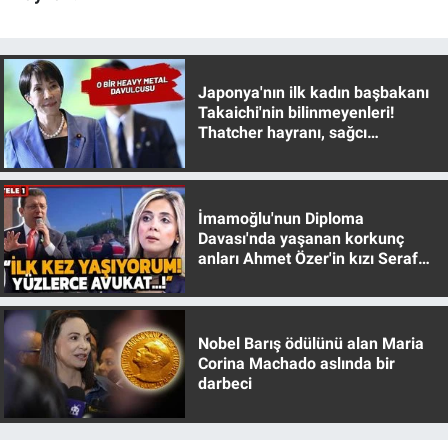
Yerel Yaşam
Canlı Yayın
Japonya'nın ilk kadın başbakanı
Takaichi'nin bilinmeyenleri!
Thatcher hayranı, sağcı
muhafazakar
İmamoğlu'nun Diploma
Davası'nda yaşanan korkunç
anları Ahmet Özer'in kızı Seraf
Özer anlattı!
Nobel Barış ödülünü alan Maria
Corina Machado aslında bir
darbeci