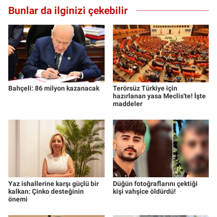
Bunlar da ilginizi çekebilir
Bahçeli: 86 milyon kazanacak
Terörsüz Türkiye için
hazırlanan yasa Meclis'te! İşte
maddeler
Yaz ishallerine karşı güçlü bir
Düğün fotoğraflarını çektiği
kalkan: Çinko desteğinin
kişi vahşice öldürdü!
önemi