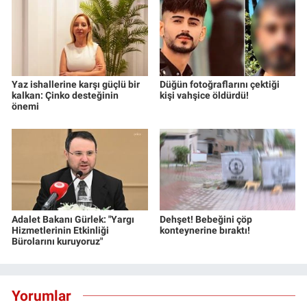
Yaz ishallerine karşı güçlü bir
Düğün fotoğraflarını çektiği
kalkan: Çinko desteğinin
kişi vahşice öldürdü!
önemi
Adalet Bakanı Gürlek: "Yargı
Dehşet! Bebeğini çöp
Hizmetlerinin Etkinliği
konteynerine bıraktı!
Bürolarını kuruyoruz"
Yorumlar