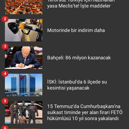
yasa Meclis'te! İşte maddeler
2
Motorinde bir indirim daha
3
Bahçeli: 86 milyon kazanacak
4
İSKİ: İstanbul'da 6 ilçede su
kesintisi yaşanacak
5
15 Temmuz'da Cumhurbaşkanı'na
suikast timinde yer alan firari FETÖ
hükümlüsü 10 yıl sonra yakalandı
6