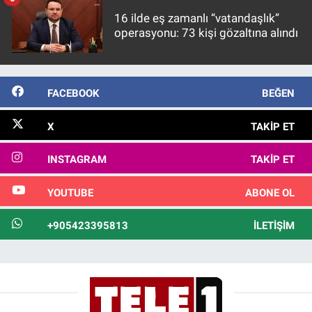
16 ilde eş zamanlı “vatandaşlık”
operasyonu: 73 kişi gözaltına alındı
FACEBOOK
BEĞEN
X
TAKIP ET
INSTAGRAM
TAKIP ET
YOUTUBE
ABONE OL
+905423395813
İLETIŞIM