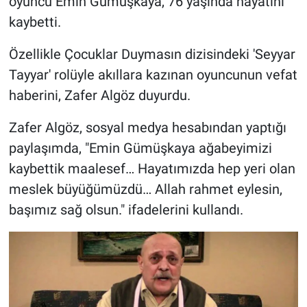
oyuncu Emin Gümüşkaya, 76 yaşında hayatını
kaybetti.
Gündem Özel
Özellikle Çocuklar Duymasın dizisindeki 'Seyyar
Günün görüntüsü
Tayyar' rolüyle akıllara kazınan oyuncunun vefat
haberini, Zafer Algöz duyurdu.
Haber
Zafer Algöz, sosyal medya hesabından yaptığı
İlan
paylaşımda, "Emin Gümüşkaya ağabeyimizi
kaybettik maalesef… Hayatımızda hep yeri olan
Kimdir
meslek büyüğümüzdü… Allah rahmet eylesin,
Koronavirüs
başımız sağ olsun." ifadelerini kullandı.
Kültür Sanat
Ne demişti