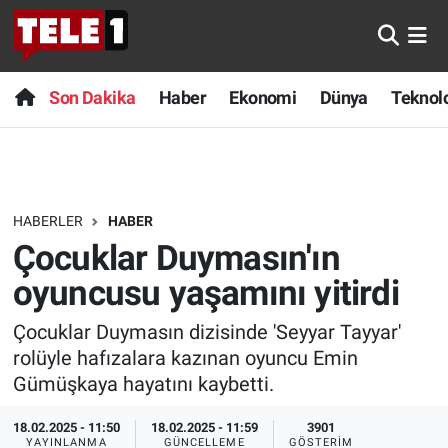
Anında Manşet
Son Dakika
Nöbetçi Eczaneler
Son Dakika
Haber
Ekonomi
Dünya
Teknolo
Başka Sohbetler
Haber
Hava Durumu
Belgesel
Ekonomi
Namaz Vakitleri
HABERLER
HABER
Bilim turu
Dünya
Trafik Durumu
Çocuklar Duymasın'ın
Bilim ve Teknoloji Evreni
Teknoloji
Süper Lig Puan Durumu ve Fikstür
oyuncusu yaşamını yitirdi
Çocuklar Duymasın dizisinde 'Seyyar Tayyar'
Doğa Konuşuyor
Sağlık
Tüm Manşetler
rolüyle hafızalara kazınan oyuncu Emin
Dünya
Spor
Son Dakika Haberleri
Gümüşkaya hayatını kaybetti.
18.02.2025 - 11:50
18.02.2025 - 11:59
3901
Ege Saati
Yayın Akışı
Haber Arşivi
YAYINLANMA
GÜNCELLEME
GÖSTERIM