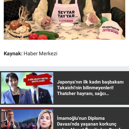
Nedir
Popüler
Programlar
Sağlık
Kaynak:
Haber Merkezi
Spor
Teknoloji
Japonya'nın ilk kadın başbakanı
Takaichi'nin bilinmeyenleri!
Türkiye'nin Geleceği
Thatcher hayranı, sağcı
muhafazakar
Türkiye'nin Gündemi
İmamoğlu'nun Diploma
Yerel Gündem
Davası'nda yaşanan korkunç