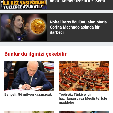
anları Ahmet Özer'in kızı Seraf
Yerel Yaşam
Özer anlattı!
Canlı Yayın
Nobel Barış ödülünü alan Maria
Corina Machado aslında bir
darbeci
Bunlar da ilginizi çekebilir
Bahçeli: 86 milyon kazanacak
Terörsüz Türkiye için
hazırlanan yasa Meclis'te! İşte
maddeler