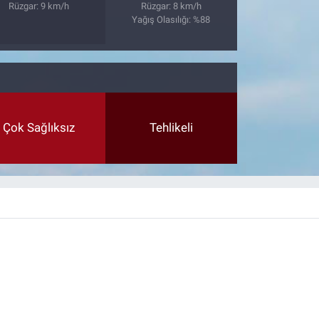
Rüzgar: 9 km/h
Rüzgar: 8 km/h
Yağış Olasılığı: %88
Çok Sağlıksız
Tehlikeli