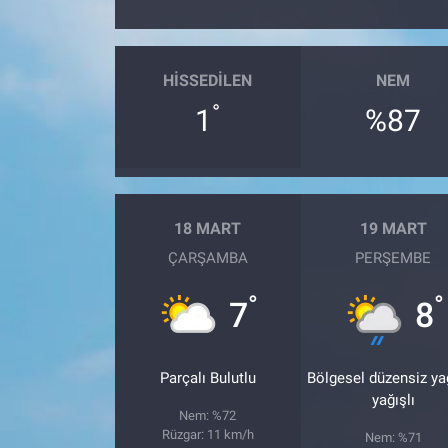
Gündem Özel
HISSEDILEN
NEM
Günün görüntüsü
°
1
%87
Haber
İlan
18 MART
19 MART
Kimdir
ÇARŞAMBA
PERŞEMBE
°
°
Koronavirüs
7
8
Kültür Sanat
Parçalı Bulutlu
Bölgesel düzensiz y
yağışlı
Ne demişti
Nem: %72
Rüzgar: 11 km/h
Nem: %71