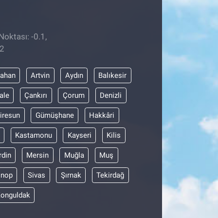
Noktası: -0.1,
52
dahan
Artvin
Aydın
Balıkesir
ale
Çankırı
Çorum
Denizli
iresun
Gümüşhane
Hakkâri
Kastamonu
Kayseri
Kilis
din
Mersin
Muğla
Muş
inop
Sivas
Şırnak
Tekirdağ
onguldak