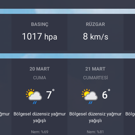
BASINÇ
RÜZGAR
1017
8
hpa
km/s
20 MART
21 MART
CUMA
CUMARTESI
°
°
7
6
ağmur
Bölgesel düzensiz yağmur
Bölgesel düzensiz yağmur
Bölg
yağışlı
yağışlı
Nem: %69
Nem: %81