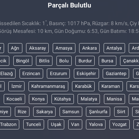
Parçalı Bulutlu
°
ssedilen Sıcaklık: 1
, Basınç: 1017 hPa, Rüzgar: 8 km/s, Çiy 
örüş Mesafesi: 10 km, Gün Doğumu: 6:53, Gün Batımı: 18:
r
Ağrı
Aksaray
Amasya
Ankara
Antalya
Ar
ecik
Bingöl
Bitlis
Bolu
Burdur
Bursa
Çanakk
Elazığ
Erzincan
Erzurum
Eskişehir
Gaziantep
G
l
İzmir
Kahramanmaraş
Karabük
Karaman
Kars
Kocaeli
Konya
Kütahya
Malatya
Manisa
Mar
niye
Rize
Sakarya
Samsun
Şanlıurfa
Siirt
S
Trabzon
Tunceli
Uşak
Van
Yalova
Yozgat
Z