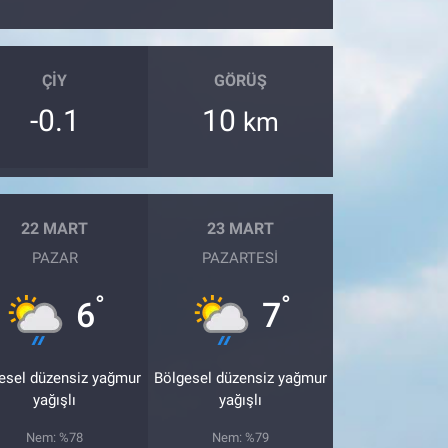
ÇIY
GÖRÜŞ
-0.1
10
km
22 MART
23 MART
PAZAR
PAZARTESI
°
°
6
7
esel düzensiz yağmur
Bölgesel düzensiz yağmur
yağışlı
yağışlı
Nem: %78
Nem: %79