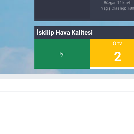
Nedir
Rüzgar: 14 km/h
Yağış Olasılığı: %8
Popüler
İskilip Hava Kalitesi
Programlar
Orta
Sağlık
2
İyi
Spor
Teknoloji
Türkiye'nin Geleceği
Türkiye'nin Gündemi
Yerel Gündem