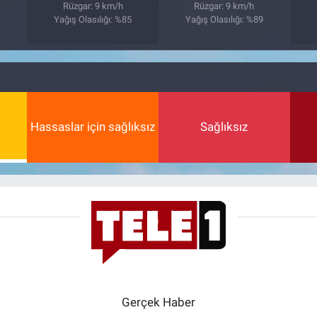
Rüzgar: 9 km/h
Rüzgar: 9 km/h
0
Yağış Olasılığı: %85
Yağış Olasılığı: %89
Hassaslar için sağlıksız
Sağlıksız
Gerçek Haber