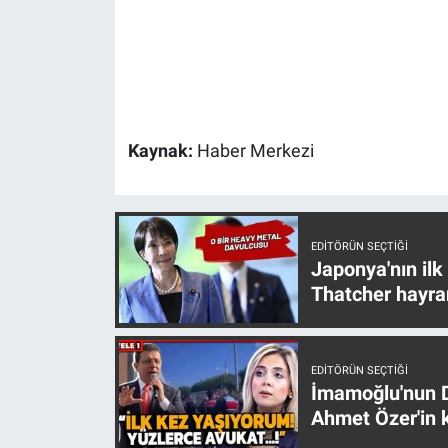
Kaynak:
Haber Merkezi
EDITÖRÜN SEÇTIĞI
Japonya'nın ilk
Thatcher hayra
EDITÖRÜN SEÇTIĞI
İmamoğlu'nun D
Ahmet Özer'in k