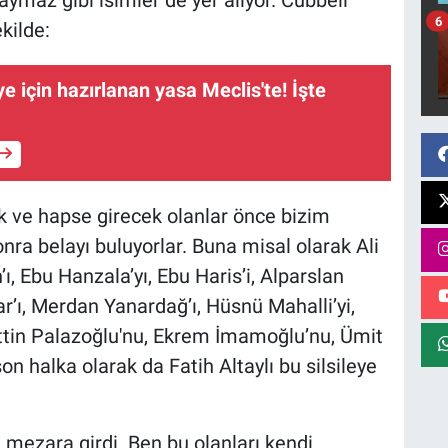
ymaz gibi isimler de yer alıyor. Cübbeli
6
kilde:
e için hazırlanan yasa Meclis'te! İşte
k ve hapse girecek olanlar önce bizim
nra belayı buluyorlar. Buna misal olarak Ali
’ı, Ebu Hanzala’yı, Ebu Haris’i, Alparslan
ar’ı, Merdan Yanardağ’ı, Hüsnü Mahalli’yi,
hittin Palazoğlu'nu, Ekrem İmamoğlu’nu, Ümit
on halka olarak da Fatih Altaylı bu silsileye
 mezara girdi. Ben bu olanları kendi