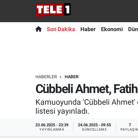
Anında Manşet
Son Dakika
Nöbetçi Eczaneler
Son Dakika
Haber
Ekonomi
Dün
Başka Sohbetler
Haber
Hava Durumu
Belgesel
Ekonomi
Namaz Vakitleri
Bilim turu
Dünya
Trafik Durumu
HABERLER
HABER
Cübbeli Ahmet, Fatih Al
Bilim ve Teknoloji Evreni
Teknoloji
Süper Lig Puan Durumu ve Fikstür
Kamuoyunda 'Cübbeli Ahmet' ol
Doğa Konuşuyor
Sağlık
Tüm Manşetler
listesi yayınladı.
Dünya
Spor
Son Dakika Haberleri
23.06.2025 - 23:39
24.06.2025 - 09:55
7
YAYINLANMA
GÜNCELLEME
PAYLAŞI
Ege Saati
Yayın Akışı
Haber Arşivi