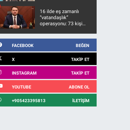
firari FETÖ hükümlüsü
10 yıl sonra yakalandı
16 ilde eş zamanlı
“vatandaşlık”
operasyonu: 73 kişi
gözaltına alındı
FACEBOOK
BEĞEN
X
TAKIP ET
INSTAGRAM
TAKIP ET
YOUTUBE
ABONE OL
+905423395813
İLETIŞIM