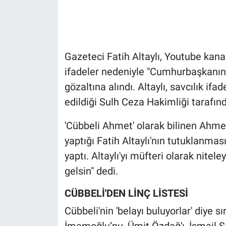
Gündem Özel
Günün görüntüsü
Gazeteci Fatih Altaylı, Youtube kana
ifadeler nedeniyle "Cumhurbaşkanın
Haber
gözaltına alındı. Altaylı, savcılık if
edildiği Sulh Ceza Hakimliği tarafın
İlan
'Cübbeli Ahmet' olarak bilinen Ahm
Kimdir
yaptığı Fatih Altaylı'nın tutuklanma
Koronavirüs
yaptı. Altaylı'yı müfteri olarak nitel
gelsin" dedi.
Kültür Sanat
CÜBBELİ'DEN LİNÇ LİSTESİ
Ne demişti
Cübbeli'nin 'belayı buluyorlar' diye s