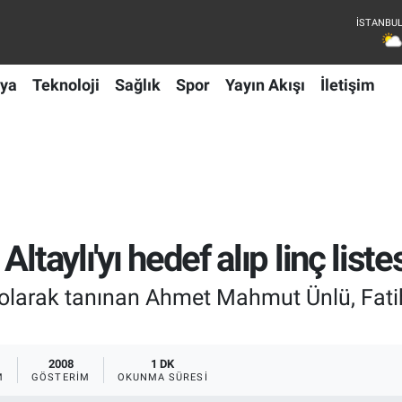
ya
Teknoloji
Sağlık
Spor
Yayın Akışı
İletişim
taylı'yı hedef alıp linç listes
arak tanınan Ahmet Mahmut Ünlü, Fatih A
2008
1 DK
M
GÖSTERIM
OKUNMA SÜRESI