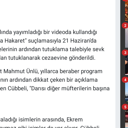
2
lında yayımladığı bir videoda kullandığı
a Hakaret" suçlamasıyla 21 Haziran'da
adelerinin ardından tutuklama talebiyle sevk
3
dan tutuklanarak cezaevine gönderildi.
et Mahmut Ünlü, yıllarca beraber program
sının ardından dikkat çeken bir açıklama
4
eyen Cübbeli, "Darısı diğer müfterilerin başına
5
ıraladığı isimlerin arasında, Ekrem