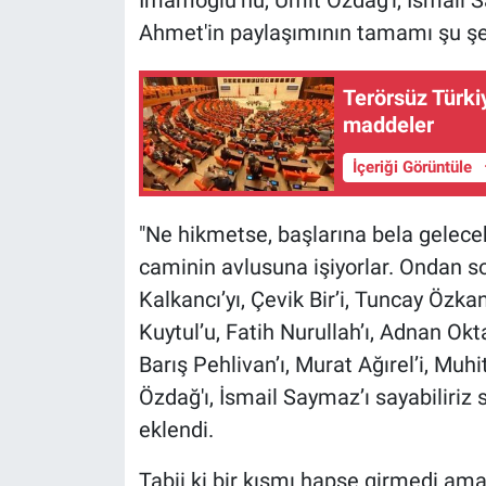
İmamoğlu’nu, Ümit Özdağ'ı, İsmail Sa
Nedir
Ahmet'in paylaşımının tamamı şu şe
Popüler
Terörsüz Türkiy
Programlar
maddeler
İçeriği Görüntüle
Sağlık
Spor
"Ne hikmetse, başlarına bela gelece
caminin avlusuna işiyorlar. Ondan so
Teknoloji
Kalkancı’yı, Çevik Bir’i, Tuncay Özkan
Kuytul’u, Fatih Nurullah’ı, Adnan Okt
Türkiye'nin Geleceği
Barış Pehlivan’ı, Murat Ağırel’i, Mu
Türkiye'nin Gündemi
Özdağ'ı, İsmail Saymaz’ı sayabiliriz s
eklendi.
Yerel Gündem
Tabii ki bir kısmı hapse girmedi ama