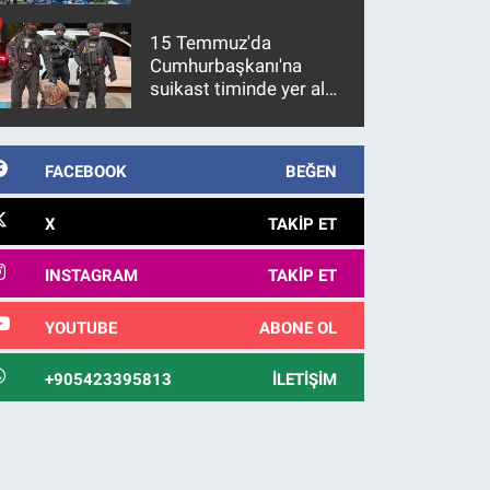
15 Temmuz'da
Cumhurbaşkanı'na
suikast timinde yer alan
firari FETÖ hükümlüsü
10 yıl sonra yakalandı
FACEBOOK
BEĞEN
X
TAKIP ET
INSTAGRAM
TAKIP ET
YOUTUBE
ABONE OL
+905423395813
İLETIŞIM