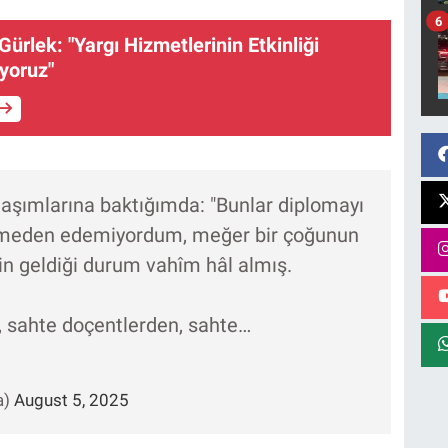
6
ürlek: "Yargı Hizmetlerinin Etkinliği
uyoruz"
aşımlarına baktığımda: "Bunlar diplomayı
nmeden edemiyordum, meğer bir çoğunun
in geldiği durum vahîm hâl almış.
, sahte doçentlerden, sahte…
a)
August 5, 2025