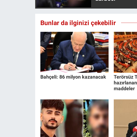
Bunlar da ilginizi çekebilir
Bahçeli: 86 milyon kazanacak
Terörsüz T
hazırlanan
maddeler