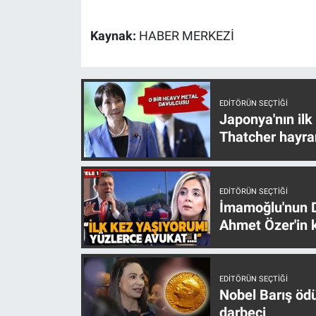
Yerel Yaşam
Kaynak:
HABER MERKEZİ
Canlı Yayın
EDITÖRÜN SEÇTIĞI
Japonya'nın ilk
Thatcher hayra
EDITÖRÜN SEÇTIĞI
İmamoğlu'nun D
Ahmet Özer'in k
EDITÖRÜN SEÇTIĞI
Nobel Barış öd
darbeci