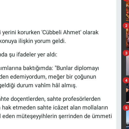
2
yerini korurken 'Cübbeli Ahmet' olarak
nuya ilişkin yorum geldi.
3
a şu ifadeler yer aldı:
ımlarına baktığımda: "Bunlar diplomayı
eden edemiyordum, meğer bir çoğunun
4
geldiği durum vahîm hâl almış.
sahte doçentlerden, sahte profesörlerden
 hak etmeden sahte icâzet alan mollaların
5
l eden müteşeyyihlerin şerrinden de ümmeti