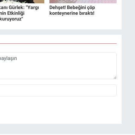
anı Gürlek: "Yargı
Dehşet! Bebeğini çöp
in Etkinliği
konteynerine bıraktı!
 kuruyoruz"