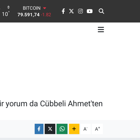
BITCOIN
79.591,74
-1.82
°
10
DOLAR
45,43620
0.02
EURO
53,38690
0.19
STERLİN
61,60380
0.18
G.ALTIN
6862,09000
0.19
BİST100
14.598,00
0
ir yorum da Cübbeli Ahmet'ten
-
+
A
A