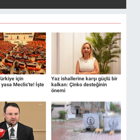
ürkiye için
Yaz ishallerine karşı güçlü bir
 yasa Meclis'te! İşte
kalkan: Çinko desteğinin
önemi