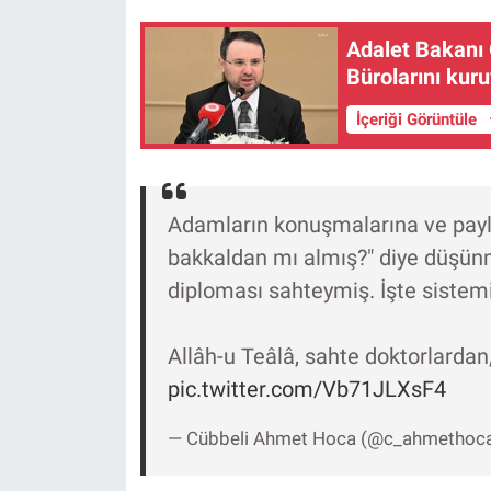
Nedir
Adalet Bakanı G
Popüler
Bürolarını kur
Programlar
İçeriği Görüntüle
Sağlık
Adamların konuşmalarına ve payl
Spor
bakkaldan mı almış?" diye düşü
Teknoloji
diploması sahteymiş. İşte sistem
Türkiye'nin Geleceği
Allâh-u Teâlâ, sahte doktorlardan
pic.twitter.com/Vb71JLXsF4
Türkiye'nin Gündemi
— Cübbeli Ahmet Hoca (@c_ahmethoc
Yerel Gündem