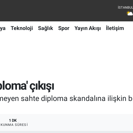
ya
Teknoloji
Sağlık
Spor
Yayın Akışı
İletişim
loma' çıkışı
eyen sahte diploma skandalına ilişkin b
1 DK
OKUNMA SÜRESI