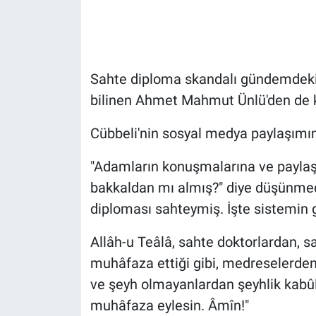
Gündem Özel
Günün görüntüsü
Sahte diploma skandalı gündemdeki 
bilinen Ahmet Mahmut Ünlü'den de ko
Haber
Cübbeli'nin sosyal medya paylaşımınd
İlan
"Adamların konuşmalarına ve paylaş
Kimdir
bakkaldan mı almış?" diye düşünm
diploması sahteymiş. İşte sistemin 
Koronavirüs
Allâh-u Teâlâ, sahte doktorlardan, 
Kültür Sanat
muhâfaza ettiği gibi, medreselerden
ve şeyh olmayanlardan şeyhlik kabû
Ne demişti
muhâfaza eylesin. Âmîn!"