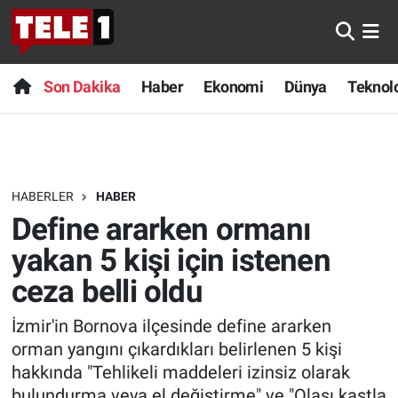
Anında Manşet
Son Dakika
Nöbetçi Eczaneler
Son Dakika
Haber
Ekonomi
Dünya
Teknolo
Başka Sohbetler
Haber
Hava Durumu
Belgesel
Ekonomi
Namaz Vakitleri
HABERLER
HABER
Bilim turu
Dünya
Trafik Durumu
Define ararken ormanı
Bilim ve Teknoloji Evreni
Teknoloji
Süper Lig Puan Durumu ve Fikstür
yakan 5 kişi için istenen
ceza belli oldu
Doğa Konuşuyor
Sağlık
Tüm Manşetler
İzmir'in Bornova ilçesinde define ararken
Dünya
Spor
Son Dakika Haberleri
orman yangını çıkardıkları belirlenen 5 kişi
hakkında "Tehlikeli maddeleri izinsiz olarak
Ege Saati
Yayın Akışı
Haber Arşivi
bulundurma veya el değiştirme" ve "Olası kastla