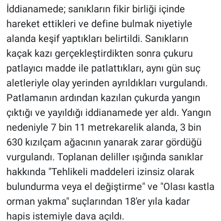
İddianamede; sanıkların fikir birliği içinde
Yerel Yaşam
hareket ettikleri ve define bulmak niyetiyle
Canlı Yayın
alanda keşif yaptıkları belirtildi. Sanıkların
kaçak kazı gerçekleştirdikten sonra çukuru
patlayıcı madde ile patlattıkları, aynı gün suç
aletleriyle olay yerinden ayrıldıkları vurgulandı.
Patlamanın ardından kazılan çukurda yangın
çıktığı ve yayıldığı iddianamede yer aldı. Yangın
nedeniyle 7 bin 11 metrekarelik alanda, 3 bin
630 kızılçam ağacının yanarak zarar gördüğü
vurgulandı. Toplanan deliller ışığında sanıklar
hakkında "Tehlikeli maddeleri izinsiz olarak
bulundurma veya el değiştirme" ve "Olası kastla
orman yakma" suçlarından 18'er yıla kadar
hapis istemiyle dava açıldı.