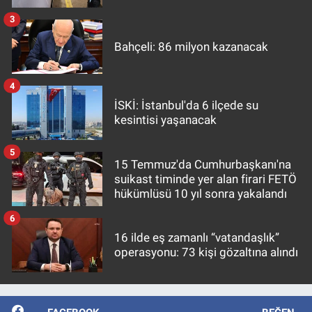
3
Bahçeli: 86 milyon kazanacak
4
İSKİ: İstanbul'da 6 ilçede su
kesintisi yaşanacak
5
15 Temmuz'da Cumhurbaşkanı'na
suikast timinde yer alan firari FETÖ
hükümlüsü 10 yıl sonra yakalandı
6
16 ilde eş zamanlı “vatandaşlık”
operasyonu: 73 kişi gözaltına alındı