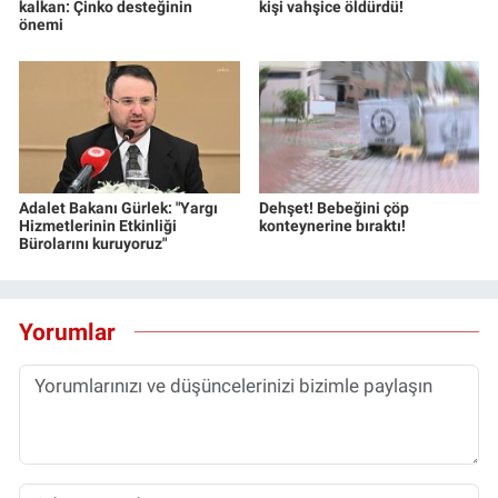
kalkan: Çinko desteğinin
kişi vahşice öldürdü!
önemi
Adalet Bakanı Gürlek: "Yargı
Dehşet! Bebeğini çöp
Hizmetlerinin Etkinliği
konteynerine bıraktı!
Bürolarını kuruyoruz"
Yorumlar