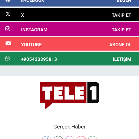
FACEBOOK
BEĞEN
X
TAKIP ET
INSTAGRAM
TAKIP ET
YOUTUBE
ABONE OL
+905423395813
İLETIŞIM
Gerçek Haber