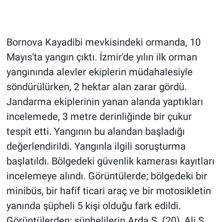
Gündem Özel
Bornova Kayadibi mevkisindeki ormanda, 10
Günün görüntüsü
Mayıs'ta yangın çıktı. İzmir'de yılın ilk orman
yangınında alevler ekiplerin müdahalesiyle
Haber
söndürülürken, 2 hektar alan zarar gördü.
İlan
Jandarma ekiplerinin yanan alanda yaptıkları
incelemede, 3 metre derinliğinde bir çukur
Kimdir
tespit etti. Yangının bu alandan başladığı
değerlendirildi. Yangınla ilgili soruşturma
Koronavirüs
başlatıldı. Bölgedeki güvenlik kamerası kayıtları
Kültür Sanat
incelemeye alındı. Görüntülerde; bölgedeki bir
minibüs, bir hafif ticari araç ve bir motosikletin
Ne demişti
yanında şüpheli 5 kişi olduğu fark edildi.
Görüntülerden; şüphelilerin Arda Ş. (20), Ali Ş.