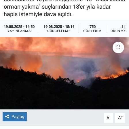
orman yakma" suçlarından 18'er yıla kadar
Ege'den Esintiler
İletişim
hapis istemiyle dava açıldı.
Eğitim
19.08.2025 - 14:50
19.08.2025 - 15:14
750
1 DK
YAYINLANMA
GÜNCELLEME
GÖSTERIM
OKUNMA S
Eğlence
Ekonomi
Forum
Gerçeğin İzinde
Gün Başlıyor
Gün Bitiyor
Paylaş
-
+
A
A
Gün Ortası