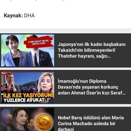
Kaynak:
DHA
Japonya'nın ilk kadın başbakanı
Takaichi'nin bilinmeyenleri!
Thatcher hayranı, sağcı
muhafazakar
İmamoğlu'nun Diploma
Davası'nda yaşanan korkunç
anları Ahmet Özer'in kızı Seraf
Özer anlattı!
Nobel Barış ödülünü alan Maria
Corina Machado aslında bir
darbeci