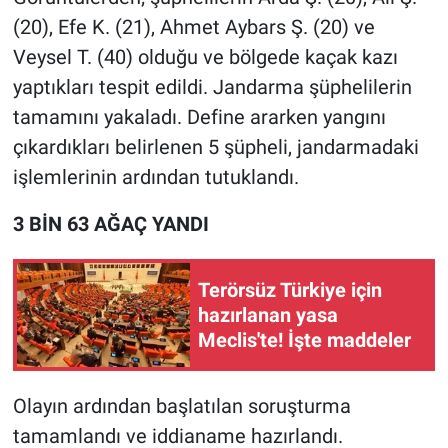
Nedir
(20), Efe K. (21), Ahmet Aybars Ş. (20) ve
Veysel T. (40) olduğu ve bölgede kaçak kazı
Popüler
yaptıkları tespit edildi. Jandarma şüphelilerin
Programlar
tamamını yakaladı. Define ararken yangını
çıkardıkları belirlenen 5 şüpheli, jandarmadaki
Sağlık
işlemlerinin ardından tutuklandı.
Spor
3 BİN 63 AĞAÇ YANDI
Teknoloji
Terörsüz Türkiye için
hazırlanan yasa
Türkiye'nin Geleceği
Meclis'te! İşte maddeler
Türkiye'nin Gündemi
Olayın ardından başlatılan soruşturma
Yerel Gündem
tamamlandı ve iddianame hazırlandı.