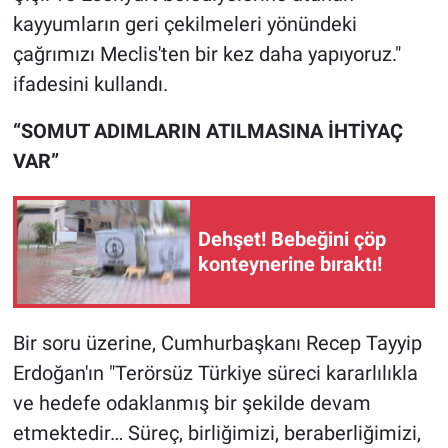
Yerel Yaşam
kayyumların geri çekilmeleri yönündeki
çağrımızı Meclis'ten bir kez daha yapıyoruz."
Canlı Yayın
ifadesini kullandı.
“SOMUT ADIMLARIN ATILMASINA İHTİYAÇ
VAR”
Dehşet! Bebeğini çöp
konteynerine bıraktı!
Bir soru üzerine, Cumhurbaşkanı Recep Tayyip
Erdoğan'ın "Terörsüz Türkiye süreci kararlılıkla
ve hedefe odaklanmış bir şekilde devam
etmektedir… Süreç, birliğimizi, beraberliğimizi,