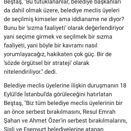
Beştaş, "Bu tutuklananlar, belediye başkanları
Nedir
da dahil olmak üzere, belediye meclis üyeleri
Popüler
de seçilmiş kimseler ama iddianame ne diyor?
Bunu bir 'sızma faaliyeti' olarak değerlendiriyor
Programlar
yani seçime girmek ve seçilmek bir sızma
faaliyeti, yani böyle bir kavramı nasıl
Sağlık
yorumlayacağız, hakikaten çok güç. Bir de
Spor
'sözde örgütsel bir strateji' olarak
nitelendiriliyor." dedi.
Teknoloji
Belediye meclis üyelerine ilişkin duruşmanın 18
Türkiye'nin Geleceği
Eylül'de İstanbul'da görüleceğini hatırlatan
Beştaş, "Biz tüm belediye meclis üyelerinin bir
Türkiye'nin Gündemi
an önce serbest bırakılmasını, Resul Emrah
Şahan ve Ahmet Özer'in serbest bırakılmalarını,
Yerel Gündem
Şişli ve Esenyurt belediyelerine atanan