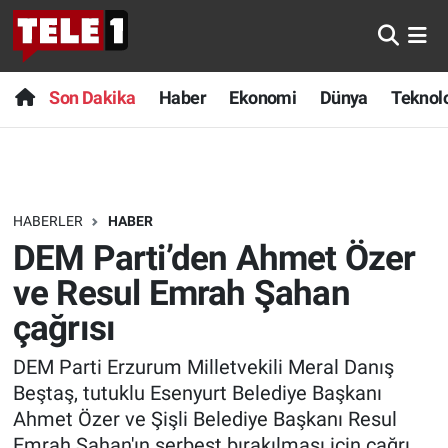
Anında Manşet
Son Dakika
Nöbetçi Eczaneler
Son Dakika
Haber
Ekonomi
Dünya
Teknolo
Başka Sohbetler
Haber
Hava Durumu
Belgesel
Ekonomi
Namaz Vakitleri
HABERLER
HABER
Bilim turu
Dünya
Trafik Durumu
DEM Parti’den Ahmet Özer
Bilim ve Teknoloji Evreni
Teknoloji
Süper Lig Puan Durumu ve Fikstür
ve Resul Emrah Şahan
çağrısı
Doğa Konuşuyor
Sağlık
Tüm Manşetler
DEM Parti Erzurum Milletvekili Meral Danış
Dünya
Spor
Son Dakika Haberleri
Beştaş, tutuklu Esenyurt Belediye Başkanı
Ahmet Özer ve Şişli Belediye Başkanı Resul
Ege Saati
Yayın Akışı
Haber Arşivi
Emrah Şahan'ın serbest bırakılması için çağrı