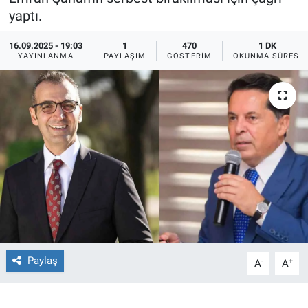
yaptı.
Ege'den Esintiler
İletişim
16.09.2025 - 19:03
1
470
1 DK
YAYINLANMA
PAYLAŞIM
GÖSTERIM
OKUNMA SÜRESI
Eğitim
Eğlence
Ekonomi
Forum
Gerçeğin İzinde
Gün Başlıyor
Paylaş
-
+
A
A
Gün Bitiyor
Gün Ortası