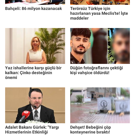
Bahçeli: 86 milyon kazanacak
Terörsüz Türkiye için
hazırlanan yasa Meclis'te! İşte
maddeler
Yaz ishallerine karşı güçlü bir
Düğün fotoğraflarını çektiği
kalkan: Çinko desteğinin
kişi vahşice öldürdü!
önemi
Adalet Bakanı Gürlek: "Yargı
Dehşet! Bebeğini çöp
Hizmetlerinin Etkinliği
konteynerine bıraktı!