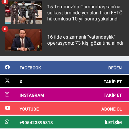
5
15 Temmuz'da Cumhurbaşkanı'na
suikast timinde yer alan firari FETÖ
hükümlüsü 10 yıl sonra yakalandı
6
16 ilde eş zamanlı “vatandaşlık”
operasyonu: 73 kişi gözaltına alındı
FACEBOOK
BEĞEN
X
TAKIP ET
INSTAGRAM
TAKIP ET
YOUTUBE
ABONE OL
+905423395813
İLETIŞIM