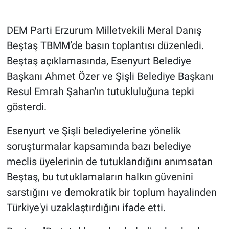
Gündem Özel
DEM Parti Erzurum Milletvekili Meral Danış
Beştaş TBMM’de basın toplantısı düzenledi.
Günün görüntüsü
Beştaş açıklamasında, Esenyurt Belediye
Başkanı Ahmet Özer ve Şişli Belediye Başkanı
Haber
Resul Emrah Şahan'ın tutukluluğuna tepki
İlan
gösterdi.
Kimdir
Esenyurt ve Şişli belediyelerine yönelik
soruşturmalar kapsamında bazı belediye
Koronavirüs
meclis üyelerinin de tutuklandığını anımsatan
Beştaş, bu tutuklamaların halkın güvenini
Kültür Sanat
sarstığını ve demokratik bir toplum hayalinden
Ne demişti
Türkiye'yi uzaklaştırdığını ifade etti.