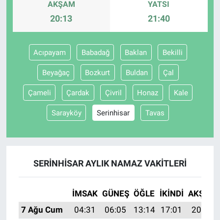
AKŞAM
YATSI
20:13
21:40
Gündem Özel
Günün görüntüsü
Acıpayam
Babadağ
Baklan
Bekilli
Beyağaç
Bozkurt
Buldan
Çal
Haber
Çameli
Çardak
Çivril
Honaz
Kale
İlan
Sarayköy
Serinhisar
Tavas
Kimdir
Koronavirüs
SERINHISAR AYLIK NAMAZ VAKITLERI
Kültür Sanat
İMSAK
GÜNEŞ
ÖĞLE
İKINDI
AKŞAM
Ne demişti
7 Ağu Cum
04:31
06:05
13:14
17:01
20:13