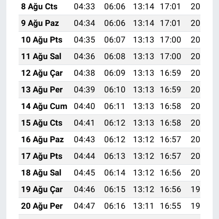
Nedir
8 Ağu Cts
04:33
06:06
13:14
17:01
20:12
9 Ağu Paz
04:34
06:06
13:14
17:01
20:11
Popüler
10 Ağu Pts
04:35
06:07
13:13
17:00
20:10
Programlar
11 Ağu Sal
04:36
06:08
13:13
17:00
20:08
12 Ağu Çar
04:38
06:09
13:13
16:59
20:07
Sağlık
13 Ağu Per
04:39
06:10
13:13
16:59
20:06
Spor
14 Ağu Cum
04:40
06:11
13:13
16:58
20:05
15 Ağu Cts
04:41
06:12
13:13
16:58
20:04
Teknoloji
16 Ağu Paz
04:43
06:12
13:12
16:57
20:02
Türkiye'nin Geleceği
17 Ağu Pts
04:44
06:13
13:12
16:57
20:01
18 Ağu Sal
04:45
06:14
13:12
16:56
20:00
Türkiye'nin Gündemi
19 Ağu Çar
04:46
06:15
13:12
16:56
19:58
Yerel Gündem
20 Ağu Per
04:47
06:16
13:11
16:55
19:57