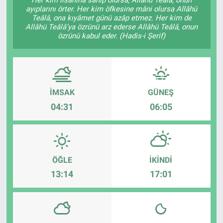
ayıplarını örter. Her kim öfkesine mâni olursa Allâhü
Ege'den Esintiler
İletişim
Teâlâ, ona kıyâmet günü azâp etmez. Her kim de
Allâhü Teâlâ’ya özrünü arz ederse Allâhü Teâlâ, onun
özrünü kabul eder. (Hadis-i Şerif)
Eğitim
Eğlence
İMSAK
GÜNEŞ
Ekonomi
04:31
06:05
Forum
Gerçeğin İzinde
ÖĞLE
İKINDI
Gün Başlıyor
13:14
17:01
Gün Bitiyor
Gün Ortası