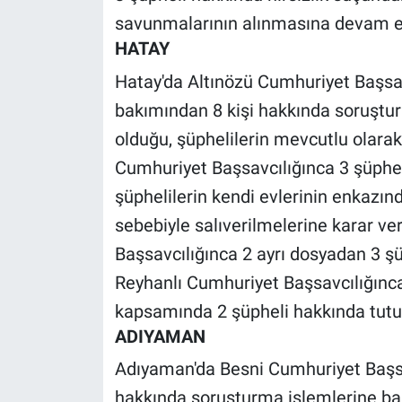
Nedir
savunmalarının alınmasına devam edi
HATAY
Popüler
Hatay'da Altınözü Cumhuriyet Başsav
Programlar
bakımından 8 kişi hakkında soruşturm
olduğu, şüphelilerin mevcutlu olarak
Sağlık
Cumhuriyet Başsavcılığınca 3 şüphe
Spor
şüphelilerin kendi evlerinin enkaz
sebebiyle salıverilmelerine karar ver
Teknoloji
Başsavcılığınca 2 ayrı dosyadan 3 şü
Reyhanlı Cumhuriyet Başsavcılığınca
Türkiye'nin Geleceği
kapsamında 2 şüpheli hakkında tutukla
Türkiye'nin Gündemi
ADIYAMAN
Adıyaman'da Besni Cumhuriyet Başsav
Yerel Gündem
hakkında soruşturma işlemlerine ba