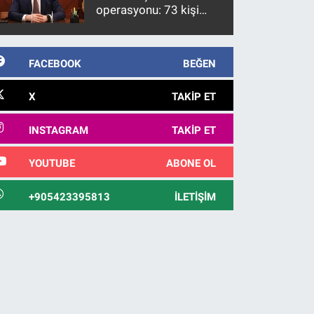
operasyonu: 73 kişi
gözaltına alındı
FACEBOOK
BEĞEN
X
TAKIP ET
INSTAGRAM
TAKIP ET
YOUTUBE
ABONE OL
+905423395813
İLETIŞIM