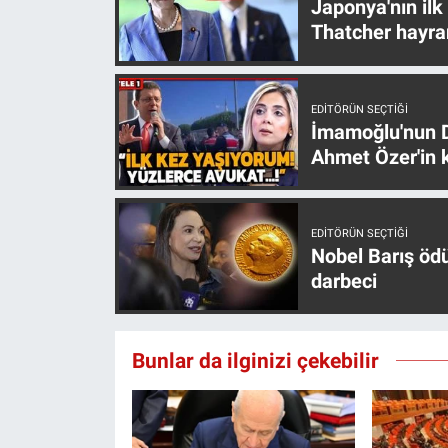
Japonya'nın ilk
Thatcher hayra
EDITÖRÜN SEÇTIĞI
İmamoğlu'nun D
Ahmet Özer'in k
EDITÖRÜN SEÇTIĞI
Nobel Barış öd
darbeci
Bunlar da ilginizi çekebilir