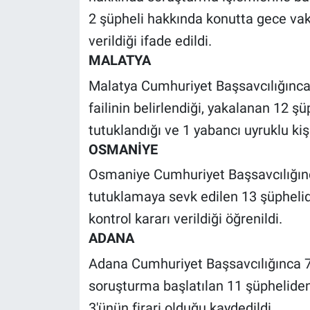
Yerel Yaşam
2 şüpheli hakkında konutta gece vak
verildiği ifade edildi.
Canlı Yayın
MALATYA
Malatya Cumhuriyet Başsavcılığınca 
failinin belirlendiği, yakalanan 12 şüp
tutuklandığı ve 1 yabancı uyruklu kişin
OSMANİYE
Osmaniye Cumhuriyet Başsavcılığınca 1
tutuklamaya sevk edilen 13 şüphelide
kontrol kararı verildiği öğrenildi.
ADANA
Adana Cumhuriyet Başsavcılığınca 7 h
soruşturma başlatılan 11 şüpheliden 
3'ünün firari olduğu kaydedildi.