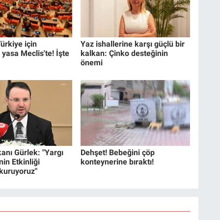
ürkiye için
Yaz ishallerine karşı güçlü bir
 yasa Meclis'te! İşte
kalkan: Çinko desteğinin
önemi
anı Gürlek: "Yargı
Dehşet! Bebeğini çöp
in Etkinliği
konteynerine bıraktı!
 kuruyoruz"