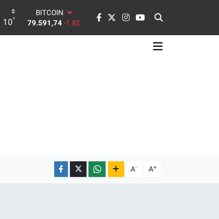
DOLAR
°
10
45,43620
0.02
EURO
53,38690
0.19
STERLİN
61,60380
0.18
G.ALTIN
6862,09000
0.19
BİST100
14.598,00
0
BITCOIN
79.591,74
-1.82
-
+
A
A