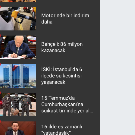
maddeler
Motorinde bir indirim
daha
Bahçeli: 86 milyon
kazanacak
İSKİ: İstanbul'da 6
ilçede su kesintisi
yaşanacak
15 Temmuz'da
Cumhurbaşkanı'na
suikast timinde yer alan
firari FETÖ hükümlüsü
10 yıl sonra yakalandı
16 ilde eş zamanlı
“vatandaşlık”