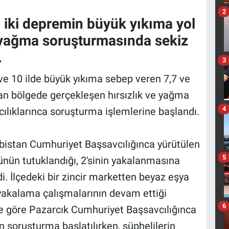
2
iki depremin büyük yıkıma yol
ve yağma soruşturmasında sekiz
.
3
 10 ilde büyük yıkıma sebep veren 7,7 ve
dan bölgede gerçekleşen hırsızlık ve yağma
4
cılıklarınca soruşturma işlemlerine başlandı.
stan Cumhuriyet Başsavcılığınca yürütülen
5
ünün tutuklandığı, 2'sinin yakalanmasına
di. İlçedeki bir zincir marketten beyaz eşya
, yakalama çalışmalarının devam ettiği
6
ine göre Pazarcık Cumhuriyet Başsavcılığınca
n soruşturma başlatılırken, şüphelilerin