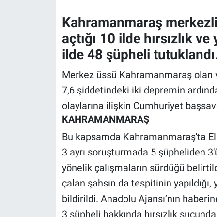
Kahramanmaraş merkezli 
Gündem Özel
açtığı 10 ilde hırsızlık 
Günün görüntüsü
ilde 48 şüpheli tutuklandı
Haber
Merkez üssü Kahramanmaraş olan ve
7,6 şiddetindeki iki depremin ardın
İlan
olaylarına ilişkin Cumhuriyet başsav
KAHRAMANMARAŞ
Kimdir
Bu kapsamda Kahramanmaraş'ta Elbi
Koronavirüs
3 ayrı soruşturmada 5 şüpheliden 3'
yönelik çalışmaların sürdüğü belirtil
Kültür Sanat
çalan şahsın da tespitinin yapıldığı
Ne demişti
bildirildi. Anadolu Ajansı’nın haber
3 şüpheli hakkında hırsızlık suçunda