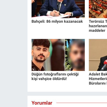
Bahçeli: 86 milyon kazanacak
Terörsüz T
hazırlanan
maddeler
Düğün fotoğraflarını çektiği
Adalet Bak
kişi vahşice öldürdü!
Hizmetlerin
Bürolarını
Yorumlar