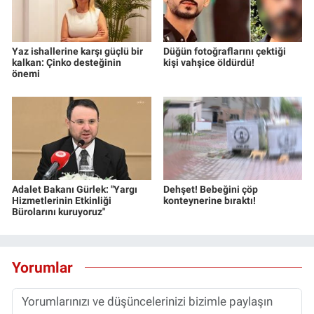
Yaz ishallerine karşı güçlü bir
Düğün fotoğraflarını çektiği
kalkan: Çinko desteğinin
kişi vahşice öldürdü!
önemi
Adalet Bakanı Gürlek: "Yargı
Dehşet! Bebeğini çöp
Hizmetlerinin Etkinliği
konteynerine bıraktı!
Bürolarını kuruyoruz"
Yorumlar