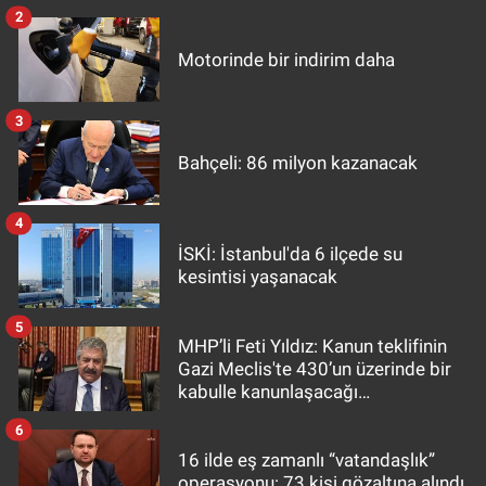
2
Motorinde bir indirim daha
3
Bahçeli: 86 milyon kazanacak
4
İSKİ: İstanbul'da 6 ilçede su
kesintisi yaşanacak
5
MHP’li Feti Yıldız: Kanun teklifinin
Gazi Meclis'te 430’un üzerinde bir
kabulle kanunlaşacağı
görülmektedir
6
16 ilde eş zamanlı “vatandaşlık”
operasyonu: 73 kişi gözaltına alındı