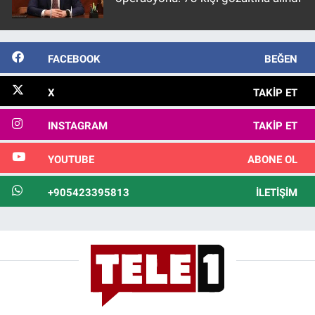
FACEBOOK
BEĞEN
X
TAKIP ET
INSTAGRAM
TAKIP ET
YOUTUBE
ABONE OL
+905423395813
İLETIŞIM