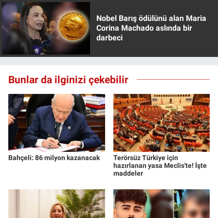
Yerel Yaşam
Nobel Barış ödülünü alan Maria
Corina Machado aslında bir
Canlı Yayın
darbeci
Bunlar da ilginizi çekebilir
Bahçeli: 86 milyon kazanacak
Terörsüz Türkiye için
hazırlanan yasa Meclis'te! İşte
maddeler