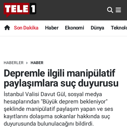
Anında Manşet
Son Dakika
Nöbetçi Eczaneler
Son Dakika
Haber
Ekonomi
Dünya
Teknolo
Başka Sohbetler
Haber
Hava Durumu
Belgesel
Ekonomi
Namaz Vakitleri
HABERLER
HABER
Bilim turu
Dünya
Trafik Durumu
Depremle ilgili manipülatif
Bilim ve Teknoloji Evreni
Teknoloji
Süper Lig Puan Durumu ve Fikstür
paylaşımlara suç duyurusu
İstanbul Valisi Davut Gül, sosyal medya
Doğa Konuşuyor
Sağlık
Tüm Manşetler
hesaplarından "Büyük deprem bekleniyor"
Dünya
Spor
Son Dakika Haberleri
şeklinde manipülatif paylaşım yapan ve ses
kayıtlarını dolaşıma sokanlar hakkında suç
Ege Saati
Yayın Akışı
Haber Arşivi
duyurusunda bulunulacağını bildirdi.