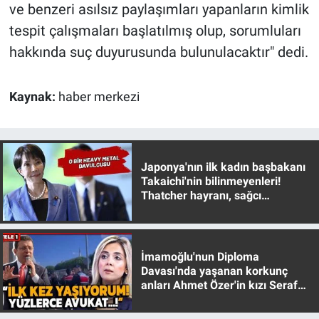
Nedir
ve benzeri asılsız paylaşımları yapanların kimlik
tespit çalışmaları başlatılmış olup, sorumluları
Popüler
hakkında suç duyurusunda bulunulacaktır" dedi.
Programlar
Kaynak:
haber merkezi
Sağlık
Spor
Japonya'nın ilk kadın başbakanı
Takaichi'nin bilinmeyenleri!
Teknoloji
Thatcher hayranı, sağcı
muhafazakar
Türkiye'nin Geleceği
İmamoğlu'nun Diploma
Türkiye'nin Gündemi
Davası'nda yaşanan korkunç
anları Ahmet Özer'in kızı Seraf
Yerel Gündem
Özer anlattı!