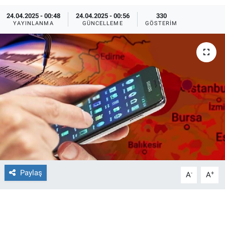
24.04.2025 - 00:48
24.04.2025 - 00:56
330
Ege'den Esintiler
İletişim
YAYINLANMA
GÜNCELLEME
GÖSTERIM
Eğitim
Eğlence
Ekonomi
Forum
Gerçeğin İzinde
Gün Başlıyor
Paylaş
-
+
A
A
Gün Bitiyor
Gün Ortası