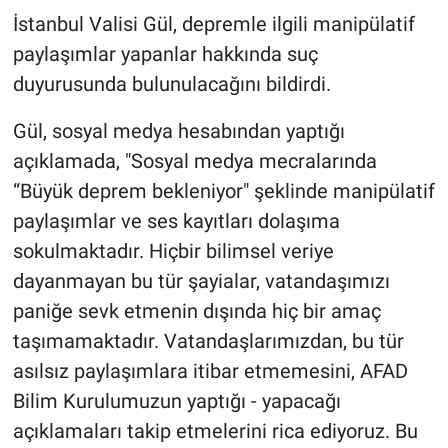
İstanbul Valisi Gül, depremle ilgili manipülatif
Gündem Özel
paylaşımlar yapanlar hakkında suç
duyurusunda bulunulacağını bildirdi.
Günün görüntüsü
Gül, sosyal medya hesabından yaptığı
Haber
açıklamada, "Sosyal medya mecralarında
“Büyük deprem bekleniyor" şeklinde manipülatif
İlan
paylaşımlar ve ses kayıtları dolaşıma
sokulmaktadır. Hiçbir bilimsel veriye
Kimdir
dayanmayan bu tür şayialar, vatandaşımızı
Koronavirüs
paniğe sevk etmenin dışında hiç bir amaç
taşımamaktadır. Vatandaşlarımızdan, bu tür
Kültür Sanat
asılsız paylaşımlara itibar etmemesini, AFAD
Bilim Kurulumuzun yaptığı - yapacağı
Ne demişti
açıklamaları takip etmelerini rica ediyoruz. Bu