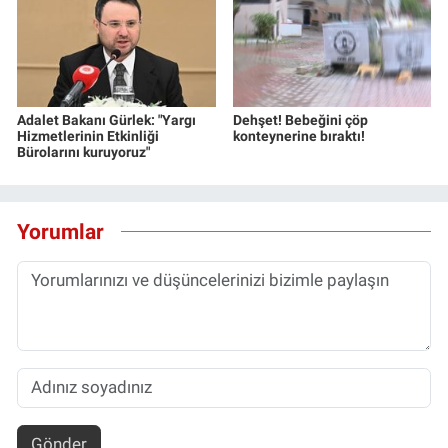
Adalet Bakanı Gürlek: "Yargı
Dehşet! Bebeğini çöp
Hizmetlerinin Etkinliği
konteynerine bıraktı!
Bürolarını kuruyoruz"
Yorumlar
Gönder