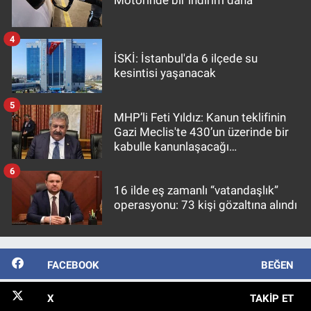
4
İSKİ: İstanbul'da 6 ilçede su
kesintisi yaşanacak
5
MHP’li Feti Yıldız: Kanun teklifinin
Gazi Meclis'te 430’un üzerinde bir
kabulle kanunlaşacağı
görülmektedir
6
16 ilde eş zamanlı “vatandaşlık”
operasyonu: 73 kişi gözaltına alındı
FACEBOOK
BEĞEN
X
TAKIP ET