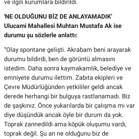
ve ilgili kurumlara bildirildi.
Nedir
'NE OLDUĞUNU BİZ DE ANLAYAMADIK'
Popüler
Ulucami Mahallesi Muhtarı Mustafa Ak ise
Programlar
durumu şu sözlerle anlattı:
“Olay spontane gelişti. Akrabam beni arayarak
Sağlık
durumu bildirdi, ben de görüntü almasını
Spor
istedim. Daha sonra kaymakamlık, belediye ve
emniyete durumu ilettim. Zabıta ekipleri ve
Teknoloji
Çevre Müdürlüğünden yetkililer geldi ancak
derede herhangi bir bulguya rastlanamadı. Biz
Türkiye'nin Geleceği
de şaşkınız. Önce yukarılarda bir çalışma mı var
Türkiye'nin Gündemi
diye düşündük ancak öyle bir durum da yok.
Toprak zannedildi ama köpük oluşumu vardı,
Yerel Gündem
toprak değil. Şu an ne olduğunu biz de