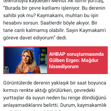
telefonuyla kaydeden Mevlüt Ak isimli yurttaş,
“Burada bir çevre katliamı işleniyor. Bu derenin
Gündem Özel
sahibi yok mu? Kaymakamı, muhtarı bu işin
hesabını sorsun. Saatlerdir böyle akıyor. Bir
Günün görüntüsü
tane canlı kalmamış olabilir. Sayın Kaymakam'ı
Haber
göreve davet ediyorum” dedi.
İlan
AHBAP soruşturmasında
Gülben Ergen: Mağdur
Kimdir
hissediyorum
Koronavirüs
Görüntülerde derenin yaklaşık bir saat boyunca
Kültür Sanat
kırmızı renkte aktığı görülürken, çevredeki
yurttaşlar da suyun neden bu renge döndüğünü
Ne demişti
anlayamadıklarını belirtti. Durum, kaymakamlık