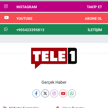
INSTAGRAM
TAKIP ET
YOUTUBE
ABONE OL
+905423395813
İLETIŞIM
Gerçek Haber