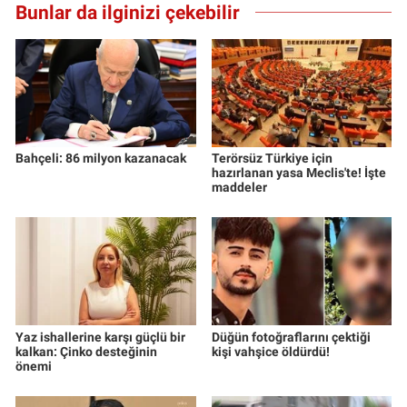
Bunlar da ilginizi çekebilir
Bahçeli: 86 milyon kazanacak
Terörsüz Türkiye için
hazırlanan yasa Meclis'te! İşte
maddeler
Yaz ishallerine karşı güçlü bir
Düğün fotoğraflarını çektiği
kalkan: Çinko desteğinin
kişi vahşice öldürdü!
önemi