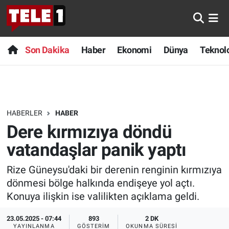
Anında Manşet
Son Dakika
Nöbetçi Eczaneler
Son Dakika
Haber
Ekonomi
Dünya
Teknolo
Başka Sohbetler
Haber
Hava Durumu
Belgesel
Ekonomi
Namaz Vakitleri
HABERLER
HABER
Bilim turu
Dünya
Trafik Durumu
Dere kırmızıya döndü
Bilim ve Teknoloji Evreni
Teknoloji
Süper Lig Puan Durumu ve Fikstür
vatandaşlar panik yaptı
Rize Güneysu'daki bir derenin renginin kırmızıya
Doğa Konuşuyor
Sağlık
Tüm Manşetler
dönmesi bölge halkında endişeye yol açtı.
Dünya
Spor
Son Dakika Haberleri
Konuya ilişkin ise valilikten açıklama geldi.
23.05.2025 - 07:44
893
2 DK
Ege Saati
Yayın Akışı
Haber Arşivi
YAYINLANMA
GÖSTERIM
OKUNMA SÜRESI