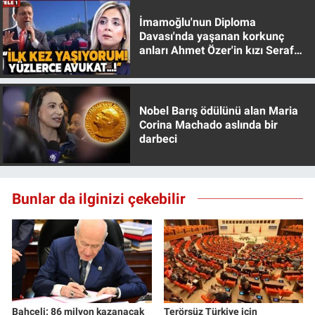
İmamoğlu'nun Diploma
Davası'nda yaşanan korkunç
anları Ahmet Özer'in kızı Seraf
Özer anlattı!
Nobel Barış ödülünü alan Maria
Corina Machado aslında bir
darbeci
Bunlar da ilginizi çekebilir
Bahçeli: 86 milyon kazanacak
Terörsüz Türkiye için