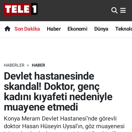
Anında Manşet
Son Dakika
Nöbetçi Eczaneler
Son Dakika
Haber
Ekonomi
Dünya
Teknolo
Başka Sohbetler
Haber
Hava Durumu
Belgesel
Ekonomi
Namaz Vakitleri
HABERLER
HABER
Bilim turu
Dünya
Trafik Durumu
Devlet hastanesinde
Bilim ve Teknoloji Evreni
Teknoloji
Süper Lig Puan Durumu ve Fikstür
skandal! Doktor, genç
kadını kıyafeti nedeniyle
Doğa Konuşuyor
Sağlık
Tüm Manşetler
muayene etmedi
Dünya
Spor
Son Dakika Haberleri
Konya Meram Devlet Hastanesi’nde görevli
doktor Hasan Hüseyin Uysal'ın, göz muayenesi
Ege Saati
Yayın Akışı
Haber Arşivi