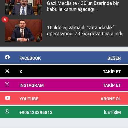
Gazi Meclis'te 430’un üzerinde bir
kabulle kanunlaşacağı
görülmektedir
6
16 ilde eş zamanlı “vatandaşlık”
operasyonu: 73 kişi gözaltına alındı
FACEBOOK
BEĞEN
X
TAKIP ET
INSTAGRAM
TAKIP ET
YOUTUBE
ABONE OL
+905423395813
İLETIŞIM