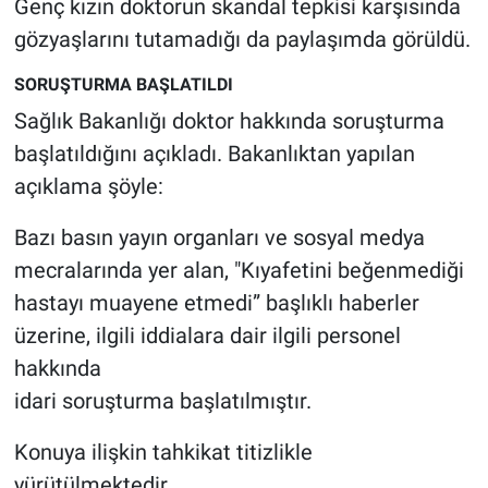
Genç kızın doktorun skandal tepkisi karşısında
Nedir
gözyaşlarını tutamadığı da paylaşımda görüldü.
Popüler
SORUŞTURMA BAŞLATILDI
Sağlık Bakanlığı doktor hakkında soruşturma
Programlar
başlatıldığını açıkladı. Bakanlıktan yapılan
Sağlık
açıklama şöyle:
Spor
Bazı basın yayın organları ve sosyal medya
mecralarında yer alan, "Kıyafetini beğenmediği
Teknoloji
hastayı muayene etmedi” başlıklı haberler
üzerine, ilgili iddialara dair ilgili personel
Türkiye'nin Geleceği
hakkında
Türkiye'nin Gündemi
idari soruşturma başlatılmıştır.
Konuya ilişkin tahkikat titizlikle
Yerel Gündem
yürütülmektedir.