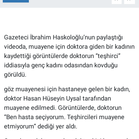
Gündem Özel
Günün görüntüsü
Gazeteci İbrahim Haskoloğlu’nun paylaştığı
videoda, muayene için doktora giden bir kadının
Haber
kaydettiği görüntülerde doktorun “teşhirci”
İlan
iddiasıyla genç kadını odasından kovduğu
görüldü.
Kimdir
göz muayenesi için hastaneye gelen bir kadın,
Koronavirüs
doktor Hasan Hüseyin Uysal tarafından
muayene edilmedi. Görüntülerde, doktorun
Kültür Sanat
“Ben hasta seçiyorum. Teşhircileri muayene
Ne demişti
etmiyorum” dediği yer aldı.