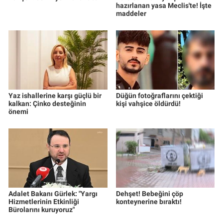
hazırlanan yasa Meclis'te! İşte
maddeler
Yaz ishallerine karşı güçlü bir
Düğün fotoğraflarını çektiği
kalkan: Çinko desteğinin
kişi vahşice öldürdü!
önemi
Adalet Bakanı Gürlek: "Yargı
Dehşet! Bebeğini çöp
Hizmetlerinin Etkinliği
konteynerine bıraktı!
Bürolarını kuruyoruz"