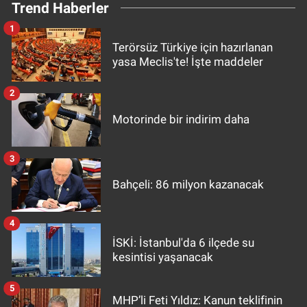
Trend Haberler
1
Terörsüz Türkiye için hazırlanan
yasa Meclis'te! İşte maddeler
2
Motorinde bir indirim daha
3
Bahçeli: 86 milyon kazanacak
4
İSKİ: İstanbul'da 6 ilçede su
kesintisi yaşanacak
5
MHP’li Feti Yıldız: Kanun teklifinin