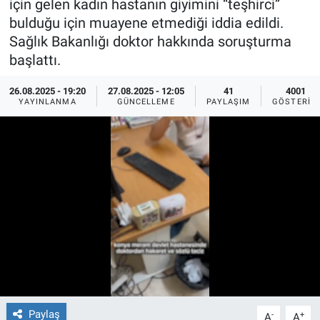
için gelen kadın hastanın giyimini “teşhirci”
bulduğu için muayene etmediği iddia edildi.
Ege'den Esintiler
İletişim
Sağlık Bakanlığı doktor hakkında soruşturma
başlattı.
Eğitim
26.08.2025 - 19:20
27.08.2025 - 12:05
41
4001
Eğlence
YAYINLANMA
GÜNCELLEME
PAYLAŞIM
GÖSTERIM
Ekonomi
Forum
Gerçeğin İzinde
Gün Başlıyor
Gün Bitiyor
Paylaş
-
+
Gün Ortası
A
A