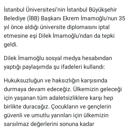
İstanbul Üniversitesi’nin İstanbul Büyükşehir
Gündem Özel
Belediye (İBB) Başkanı Ekrem İmamoğlu'nun 35
yıl önce aldığı üniversite diplomasını iptal
Günün görüntüsü
etmesine eşi Dilek İmamoğlu'ndan da tepki
Haber
geldi.
Dilek İmamoğlu sosyal medya hesabından
İlan
yaptığı paylaşımda şu ifadeleri kullandı:
Kimdir
Hukuksuzluğun ve haksızlığın karşısında
Koronavirüs
durmaya devam edeceğiz. Ülkemizin geleceği
için yaşanan tüm adaletsizliklere karşı hep
Kültür Sanat
birlikte duracağız. Çocukların ve gençlerin
güvenli ve umutlu yarınları için ülkemizin
Ne demişti
sarsılmaz değerlerini sonuna kadar