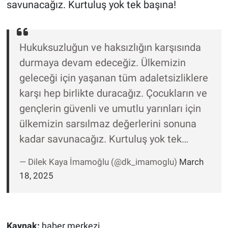
Nedir
savunacağız. Kurtuluş yok tek başına!
Popüler
Hukuksuzluğun ve haksızlığın karşısında
Programlar
durmaya devam edeceğiz. Ülkemizin
geleceği için yaşanan tüm adaletsizliklere
Sağlık
karşı hep birlikte duracağız. Çocukların ve
Spor
gençlerin güvenli ve umutlu yarınları için
ülkemizin sarsılmaz değerlerini sonuna
Teknoloji
kadar savunacağız. Kurtuluş yok tek…
Türkiye'nin Geleceği
— Dilek Kaya İmamoğlu (@dk_imamoglu)
March
18, 2025
Türkiye'nin Gündemi
Yerel Gündem
Kaynak:
haber merkezi