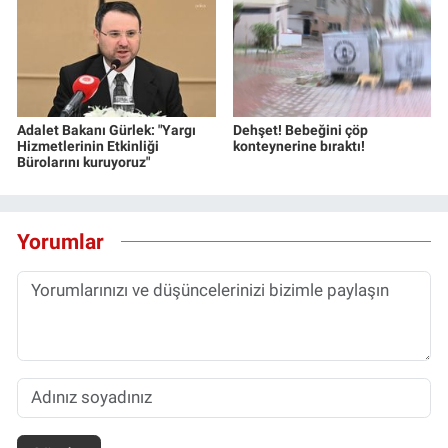
Adalet Bakanı Gürlek: "Yargı
Dehşet! Bebeğini çöp
Hizmetlerinin Etkinliği
konteynerine bıraktı!
Bürolarını kuruyoruz"
Yorumlar