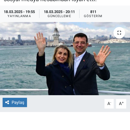
Ege'den Esintiler
İletişim
18.03.2025 - 19:55
18.03.2025 - 20:11
811
YAYINLANMA
GÜNCELLEME
GÖSTERIM
Eğitim
Eğlence
Ekonomi
Forum
Gerçeğin İzinde
Gün Başlıyor
Paylaş
-
+
A
A
Gün Bitiyor
Gün Ortası