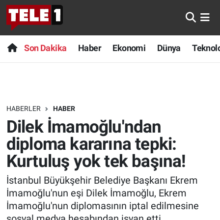
Anında Manşet
Son Dakika
Nöbetçi Eczaneler
Son Dakika
Haber
Ekonomi
Dünya
Teknolo
Başka Sohbetler
Haber
Hava Durumu
Belgesel
Ekonomi
Namaz Vakitleri
HABERLER
HABER
Bilim turu
Dünya
Trafik Durumu
Dilek İmamoğlu'ndan
Bilim ve Teknoloji Evreni
Teknoloji
Süper Lig Puan Durumu ve Fikstür
diploma kararına tepki:
Kurtuluş yok tek başına!
Doğa Konuşuyor
Sağlık
Tüm Manşetler
İstanbul Büyükşehir Belediye Başkanı Ekrem
Dünya
Spor
Son Dakika Haberleri
İmamoğlu'nun eşi Dilek İmamoğlu, Ekrem
İmamoğlu'nun diplomasının iptal edilmesine
Ege Saati
Yayın Akışı
Haber Arşivi
sosyal medya hesabından isyan etti.