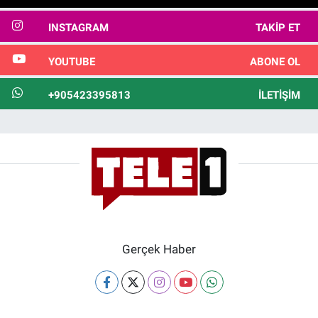
INSTAGRAM
TAKIP ET
YOUTUBE
ABONE OL
+905423395813
İLETIŞIM
Gerçek Haber