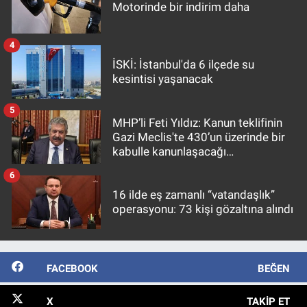
Motorinde bir indirim daha
4
İSKİ: İstanbul'da 6 ilçede su
kesintisi yaşanacak
5
MHP’li Feti Yıldız: Kanun teklifinin
Gazi Meclis'te 430’un üzerinde bir
kabulle kanunlaşacağı
görülmektedir
6
16 ilde eş zamanlı “vatandaşlık”
operasyonu: 73 kişi gözaltına alındı
FACEBOOK
BEĞEN
X
TAKIP ET