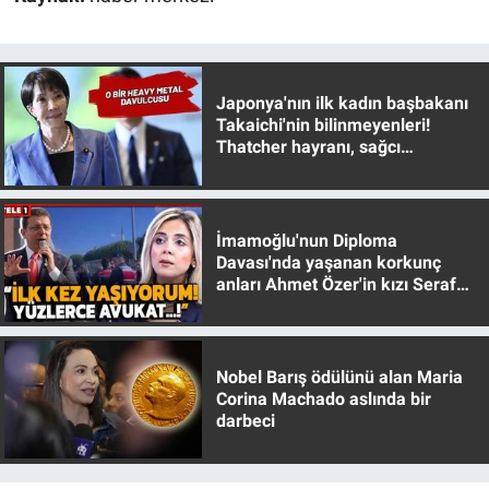
Yerel Yaşam
Canlı Yayın
Japonya'nın ilk kadın başbakanı
Takaichi'nin bilinmeyenleri!
Thatcher hayranı, sağcı
muhafazakar
İmamoğlu'nun Diploma
Davası'nda yaşanan korkunç
anları Ahmet Özer'in kızı Seraf
Özer anlattı!
Nobel Barış ödülünü alan Maria
Corina Machado aslında bir
darbeci