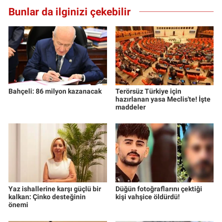
Bunlar da ilginizi çekebilir
Bahçeli: 86 milyon kazanacak
Terörsüz Türkiye için
hazırlanan yasa Meclis'te! İşte
maddeler
Yaz ishallerine karşı güçlü bir
Düğün fotoğraflarını çektiği
kalkan: Çinko desteğinin
kişi vahşice öldürdü!
önemi