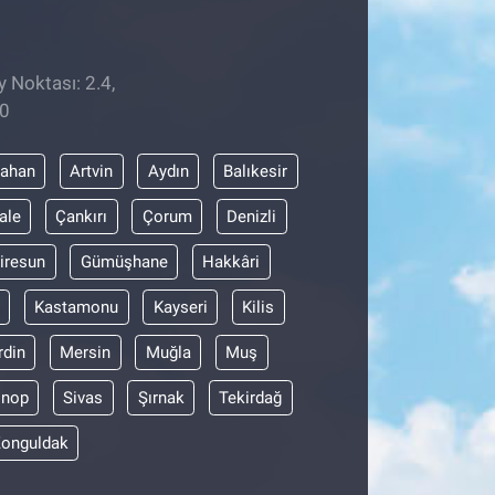
y Noktası: 2.4,
30
dahan
Artvin
Aydın
Balıkesir
ale
Çankırı
Çorum
Denizli
iresun
Gümüşhane
Hakkâri
Kastamonu
Kayseri
Kilis
din
Mersin
Muğla
Muş
inop
Sivas
Şırnak
Tekirdağ
onguldak