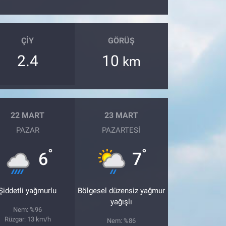
ÇIY
GÖRÜŞ
2.4
10
km
22 MART
23 MART
PAZAR
PAZARTESI
°
°
6
7
Şiddetli yağmurlu
Bölgesel düzensiz yağmur
yağışlı
Nem: %96
Rüzgar: 13 km/h
Nem: %86