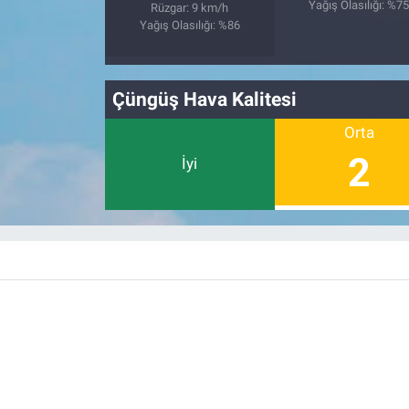
Nedir
Yağış Olasılığı: %7
Rüzgar: 9 km/h
Yağış Olasılığı: %86
Popüler
Çüngüş Hava Kalitesi
Programlar
Orta
Sağlık
2
İyi
Spor
Teknoloji
Türkiye'nin Geleceği
Türkiye'nin Gündemi
Yerel Gündem