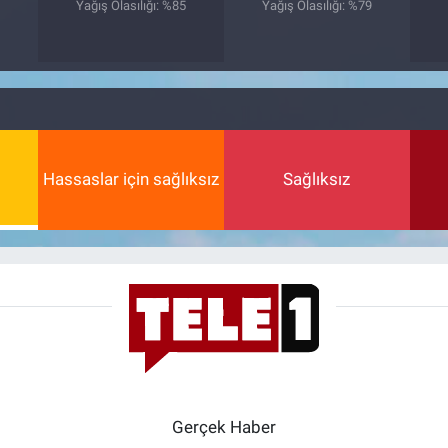
5
Yağış Olasılığı: %85
Yağış Olasılığı: %79
Hassaslar için sağlıksız
Sağlıksız
Gerçek Haber