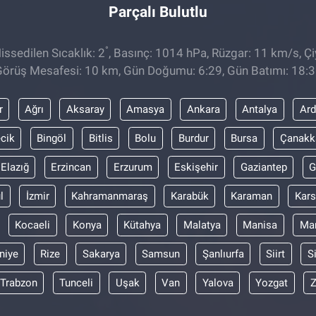
Parçalı Bulutlu
°
ssedilen Sıcaklık: 2
, Basınç: 1014 hPa, Rüzgar: 11 km/s, Çi
örüş Mesafesi: 10 km, Gün Doğumu: 6:29, Gün Batımı: 18:
r
Ağrı
Aksaray
Amasya
Ankara
Antalya
Ar
ecik
Bingöl
Bitlis
Bolu
Burdur
Bursa
Çanakk
Elazığ
Erzincan
Erzurum
Eskişehir
Gaziantep
G
l
İzmir
Kahramanmaraş
Karabük
Karaman
Kars
Kocaeli
Konya
Kütahya
Malatya
Manisa
Mar
niye
Rize
Sakarya
Samsun
Şanlıurfa
Siirt
S
Trabzon
Tunceli
Uşak
Van
Yalova
Yozgat
Z