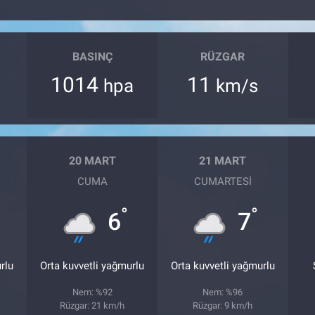
BASINÇ
RÜZGAR
1014
11
hpa
km/s
20 MART
21 MART
CUMA
CUMARTESI
°
°
6
7
rlu
Orta kuvvetli yağmurlu
Orta kuvvetli yağmurlu
Nem: %92
Nem: %96
Rüzgar: 21 km/h
Rüzgar: 9 km/h