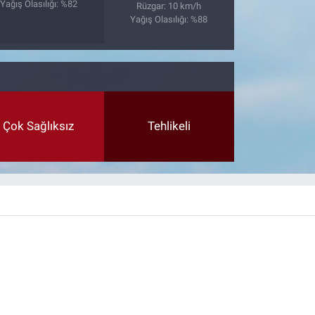
Yağış Olasılığı: %82
Rüzgar: 10 km/h
Yağış Olasılığı: %88
Çok Sağlıksız
Tehlikeli