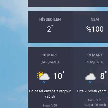
Gündem Özel
HISSEDILEN
NEM
Günün görüntüsü
°
2
%100
Haber
İlan
18 MART
19 MART
Kimdir
ÇARŞAMBA
PERŞEMBE
°
°
Koronavirüs
10
8
Kültür Sanat
Bölgesel düzensiz yağmur
Orta kuvvetli yağmu
yağışlı
Ne demişti
Nem: %71
Rüzgar: 20 km/h
Nem: %69