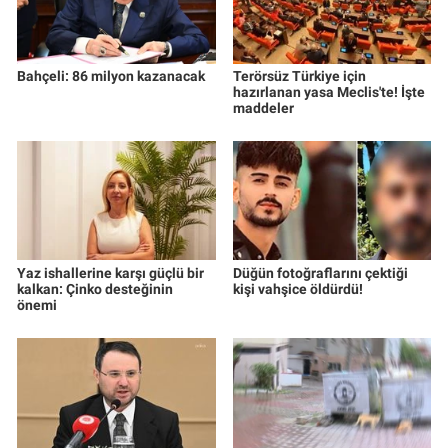
Bahçeli: 86 milyon kazanacak
Terörsüz Türkiye için
hazırlanan yasa Meclis'te! İşte
maddeler
Yaz ishallerine karşı güçlü bir
Düğün fotoğraflarını çektiği
kalkan: Çinko desteğinin
kişi vahşice öldürdü!
önemi