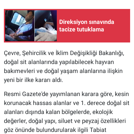
Gündem Özel
Direksiyon sınavında
tacize tutuklama
Günün görüntüsü
Haber
Çevre, Şehircilik ve İklim Değişikliği Bakanlığı,
İlan
doğal sit alanlarında yapılabilecek hayvan
bakımevleri ve doğal yaşam alanlarına ilişkin
Kimdir
yeni bir ilke kararı aldı.
Koronavirüs
Resmi Gazete'de yayımlanan karara göre, kesin
korunacak hassas alanlar ve 1. derece doğal sit
Kültür Sanat
alanları dışında kalan bölgelerde, ekolojik
değerler, doğal yapı, siluet ve peyzaj özellikleri
Ne demişti
göz önünde bulundurularak ilgili Tabiat