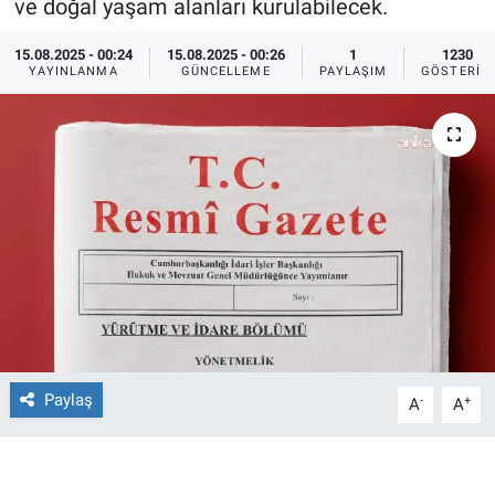
ve doğal yaşam alanları kurulabilecek.
Ege'den Esintiler
İletişim
15.08.2025 - 00:24
15.08.2025 - 00:26
1
1230
YAYINLANMA
GÜNCELLEME
PAYLAŞIM
GÖSTERIM
Eğitim
Eğlence
Ekonomi
Forum
Gerçeğin İzinde
Gün Başlıyor
Paylaş
-
+
A
A
Gün Bitiyor
Gün Ortası