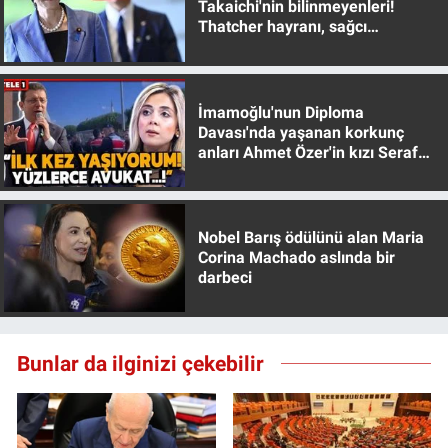
Takaichi'nin bilinmeyenleri!
Yerel Yaşam
Thatcher hayranı, sağcı
muhafazakar
Canlı Yayın
İmamoğlu'nun Diploma
Davası'nda yaşanan korkunç
anları Ahmet Özer'in kızı Seraf
Özer anlattı!
Nobel Barış ödülünü alan Maria
Corina Machado aslında bir
darbeci
Bunlar da ilginizi çekebilir