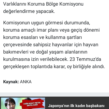
Nedir
Varlıklarını Koruma Bölge Komisyonu
değerlendirme yapacak.
Popüler
Komisyonun uygun görmesi durumunda,
Programlar
koruma amaçlı imar planı veya geçiş dönemi
koruma esasları ve kullanma şartları
Sağlık
çerçevesinde sahipsiz hayvanlar için hayvan
Spor
bakımevleri ve doğal yaşam alanlarının
kurulmasına izin verilebilecek. 23 Temmuz'da
Teknoloji
gerçekleşen toplantıda karar, oy birliğiyle alındı.
Türkiye'nin Geleceği
Kaynak:
ANKA
Türkiye'nin Gündemi
Yerel Gündem
Japonya'nın ilk kadın başbakanı