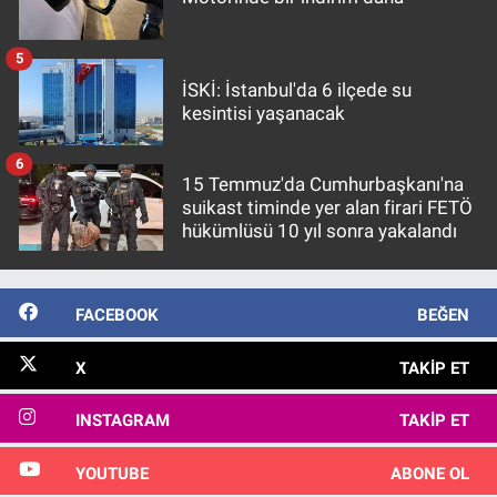
5
İSKİ: İstanbul'da 6 ilçede su
kesintisi yaşanacak
6
15 Temmuz'da Cumhurbaşkanı'na
suikast timinde yer alan firari FETÖ
hükümlüsü 10 yıl sonra yakalandı
FACEBOOK
BEĞEN
X
TAKIP ET
INSTAGRAM
TAKIP ET
YOUTUBE
ABONE OL