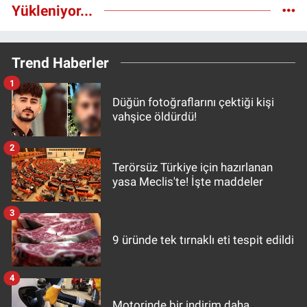
Yükleniyor...
Trend Haberler
1
Düğün fotoğraflarını çektiği kişi
vahşice öldürdü!
2
Terörsüz Türkiye için hazırlanan
yasa Meclis'te! İşte maddeler
3
9 üründe tek tırnaklı eti tespit edildi
4
Motorinde bir indirim daha