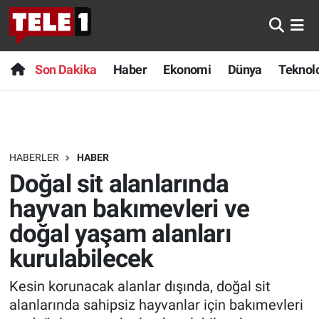
Anında Manşet
Son Dakika
Nöbetçi Eczaneler
Son Dakika
Haber
Ekonomi
Dünya
Teknolo
Başka Sohbetler
Haber
Hava Durumu
Belgesel
Ekonomi
Namaz Vakitleri
HABERLER
HABER
Bilim turu
Dünya
Trafik Durumu
Doğal sit alanlarında
Bilim ve Teknoloji Evreni
Teknoloji
Süper Lig Puan Durumu ve Fikstür
hayvan bakımevleri ve
doğal yaşam alanları
Doğa Konuşuyor
Sağlık
Tüm Manşetler
kurulabilecek
Dünya
Spor
Son Dakika Haberleri
Kesin korunacak alanlar dışında, doğal sit
alanlarında sahipsiz hayvanlar için bakımevleri
Ege Saati
Yayın Akışı
Haber Arşivi