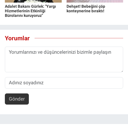
Adalet Bakanı Gürlek: "Yargı
Dehşet! Bebeğini çöp
Hizmetlerinin Etkinliği
konteynerine bıraktı!
Bürolarını kuruyoruz"
Yorumlar
Gönder