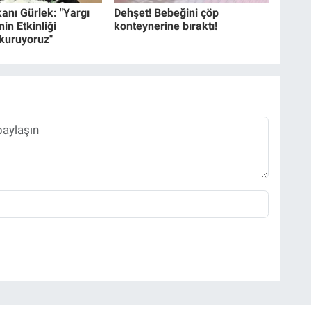
anı Gürlek: "Yargı
Dehşet! Bebeğini çöp
in Etkinliği
konteynerine bıraktı!
 kuruyoruz"