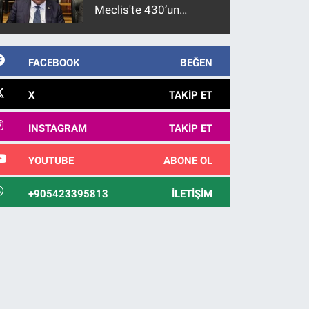
Meclis'te 430’un
üzerinde bir kabulle
kanunlaşacağı
görülmektedir
FACEBOOK
BEĞEN
X
TAKIP ET
INSTAGRAM
TAKIP ET
YOUTUBE
ABONE OL
+905423395813
İLETIŞIM