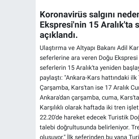
Koronavirüs salgını neden
Gündem Özel
Ekspresi'nin 15 Aralık'ta
Günün görüntüsü
açıklandı.
Haber
Ulaştırma ve Altyapı Bakanı Adil Kar
seferlerine ara veren Doğu Ekspresi 
İlan
seferlerin 15 Aralık'ta yeniden başla
paylaştı: "Ankara-Kars hattındaki ilk
Kimdir
Çarşamba, Kars'tan ise 17 Aralık C
Koronavirüs
Ankara'dan çarşamba, cuma, Kars'ta
Karşılıklı olarak haftada iki tren işl
Kültür Sanat
22.20'de hareket edecek Turistik Doğ
Ne demişti
talebi doğrultusunda belirleniyor. T
oluşuyor." İlk seferinden bu yana Tu