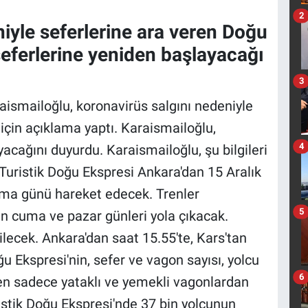
2
iyle seferlerine ara veren Doğu
 seferlerine yeniden başlayacağı
3
aismailoğlu, koronavirüs salgını nedeniyle
için açıklama yaptı. Karaismailoğlu,
4
yacağını duyurdu. Karaismailoğlu, şu bilgileri
 Turistik Doğu Ekspresi Ankara'dan 15 Aralık
uma günü hareket edecek. Trenler
5
n cuma ve pazar günleri yola çıkacak.
etilecek. Ankara'dan saat 15.55'te, Kars'tan
u Ekspresi'nin, sefer ve vagon sayısı, yolcu
6
ren sadece yataklı ve yemekli vagonlardan
ristik Doğu Ekspresi'nde 37 bin yolcunun