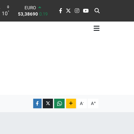
EURO
53,38690
0.19
°
STERLİN
10
61,60380
0.18
G.ALTIN
6862,09000
0.19
BİST100
14.598,00
0
BITCOIN
79.591,74
-1.82
DOLAR
45,43620
0.02
-
+
A
A