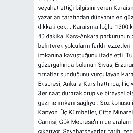
Nedir
seyahat ettiği bilgisini veren Karai
yazarları tarafından dünyanın en güze
Popüler
dikkati çekti. Karaismailoğlu, 1300
Programlar
40 dakika, Kars-Ankara parkurunun 
belirterek yolcuların farklı lezzetler
Sağlık
imkanına kavuştuğunu ifade etti. Tur
Spor
güzergahında bulunan Sivas, Erzurum
fırsatlar sunduğunu vurgulayan Karai
Teknoloji
Ekspresi, Ankara-Kars hattında, İliç 
3'er saat durarak grup ve bireysel ol
Türkiye'nin Geleceği
gezme imkanı sağlıyor. Söz konusu is
Türkiye'nin Gündemi
Kanyon, Üç Kümbetler, Çifte Minareli
Camisi, Gök Medrese'nin de araların
Yerel Gündem
çıkarıyor. Seyahatseverler, tarihi z