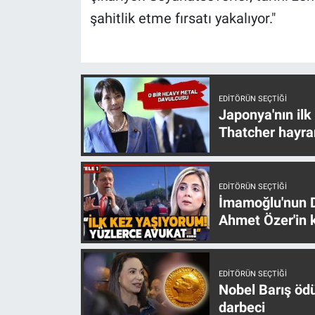
Yerel Yaşam
şahitlik etme fırsatı yakalıyor."
Canlı Yayın
EDITÖRÜN SEÇTIĞI
Japonya'nın ilk
Thatcher hayra
EDITÖRÜN SEÇTIĞI
İmamoğlu'nun D
Ahmet Özer'in k
EDITÖRÜN SEÇTIĞI
Nobel Barış öd
darbeci