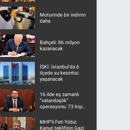
maddeler
Motorinde bir indirim
daha
Bahçeli: 86 milyon
kazanacak
İSKİ: İstanbul'da 6
ilçede su kesintisi
yaşanacak
16 ilde eş zamanlı
“vatandaşlık”
operasyonu: 73 kişi
gözaltına alındı
MHP’li Feti Yıldız:
Kanun teklifinin Gazi