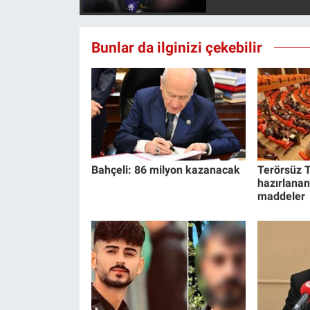
Bunlar da ilginizi çekebilir
Bahçeli: 86 milyon kazanacak
Terörsüz T
hazırlanan
maddeler