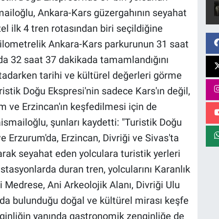
smailoğlu, Ankara-Kars güzergahının seyahat
l ilk 4 tren rotasından biri seçildiğine
 kilometrelik Ankara-Kars parkurunun 31 saat
da 32 saat 37 dakikada tamamlandığını
i tadarken tarihi ve kültürel değerleri görme
istik Doğu Ekspresi'nin sadece Kars'ın değil,
 ve Erzincan'ın keşfedilmesi için de
smailoğlu, şunları kaydetti: "Turistik Doğu
ve Erzurum'da, Erzincan, Divriği ve Sivas'ta
arak seyahat eden yolculara turistik yerleri
tasyonlarda duran tren, yolcularını Karanlık
 Medrese, Ani Arkeolojik Alanı, Divriği Ulu
da bulunduğu doğal ve kültürel mirası keşfe
enginliğin yanında gastronomik zenginliğe de