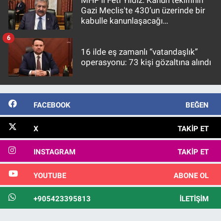
Gazi Meclis'te 430’un üzerinde bir
kabulle kanunlaşacağı
görülmektedir
6
16 ilde eş zamanlı “vatandaşlık”
operasyonu: 73 kişi gözaltına alındı
FACEBOOK
BEĞEN
X
TAKIP ET
INSTAGRAM
TAKIP ET
YOUTUBE
ABONE OL
+905423395813
İLETIŞIM