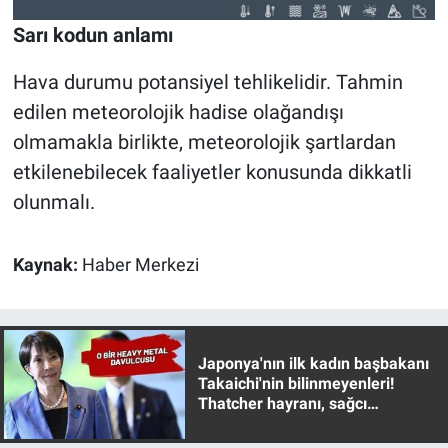
Nedir
Sarı kodun anlamı
Popüler
Hava durumu potansiyel tehlikelidir. Tahmin
Programlar
edilen meteorolojik hadise olağandışı
olmamakla birlikte, meteorolojik şartlardan
Sağlık
etkilenebilecek faaliyetler konusunda dikkatli
olunmalı.
Spor
Teknoloji
Kaynak:
Haber Merkezi
Türkiye'nin Geleceği
Türkiye'nin Gündemi
Japonya'nın ilk kadın başbakanı
Takaichi'nin bilinmeyenleri!
Thatcher hayranı, sağcı
Yerel Gündem
muhafazakar