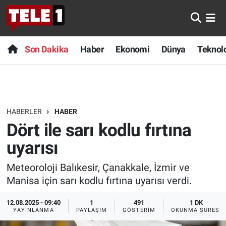
Anında Manşet
Son Dakika
Nöbetçi Eczaneler
Son Dakika
Haber
Ekonomi
Dünya
Teknolo
Başka Sohbetler
Haber
Hava Durumu
Belgesel
Ekonomi
Namaz Vakitleri
HABERLER
HABER
Bilim turu
Dünya
Trafik Durumu
Dört ile sarı kodlu fırtına
Bilim ve Teknoloji Evreni
Teknoloji
Süper Lig Puan Durumu ve Fikstür
uyarısı
Meteoroloji Balıkesir, Çanakkale, İzmir ve
Doğa Konuşuyor
Sağlık
Tüm Manşetler
Manisa için sarı kodlu fırtına uyarısı verdi.
Dünya
Spor
Son Dakika Haberleri
12.08.2025 - 09:40
1
491
1 DK
YAYINLANMA
PAYLAŞIM
GÖSTERIM
OKUNMA SÜRESI
Ege Saati
Yayın Akışı
Haber Arşivi