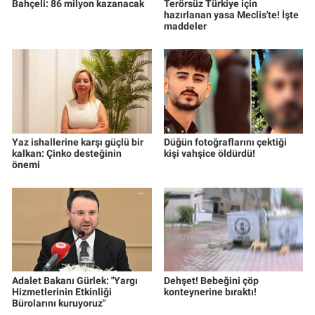
Bahçeli: 86 milyon kazanacak
Terörsüz Türkiye için
hazırlanan yasa Meclis'te! İşte
maddeler
Yaz ishallerine karşı güçlü bir
Düğün fotoğraflarını çektiği
kalkan: Çinko desteğinin
kişi vahşice öldürdü!
önemi
Adalet Bakanı Gürlek: "Yargı
Dehşet! Bebeğini çöp
Hizmetlerinin Etkinliği
konteynerine bıraktı!
Bürolarını kuruyoruz"