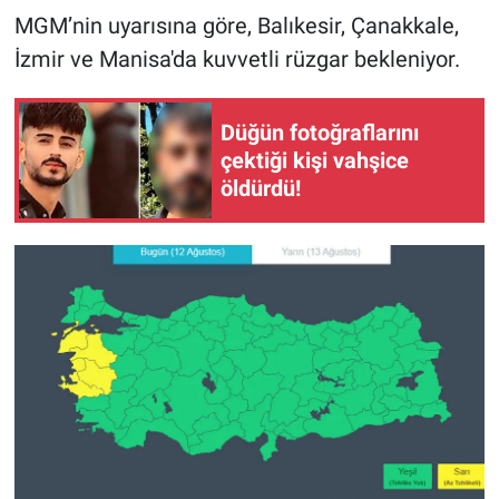
MGM’nin uyarısına göre, Balıkesir, Çanakkale,
Gündem Özel
İzmir ve Manisa'da kuvvetli rüzgar bekleniyor.
Günün görüntüsü
Düğün fotoğraflarını
çektiği kişi vahşice
Haber
öldürdü!
İlan
Kimdir
Koronavirüs
Kültür Sanat
Ne demişti