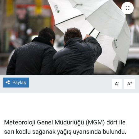
Ege'den Esintiler
İletişim
Eğitim
Eğlence
Ekonomi
Forum
Paylaş
-
+
A
A
Gerçeğin İzinde
Gün Başlıyor
Meteoroloji Genel Müdürlüğü (MGM) dört ile
Gün Bitiyor
sarı kodlu sağanak yağış uyarısında bulundu.
Gün Ortası