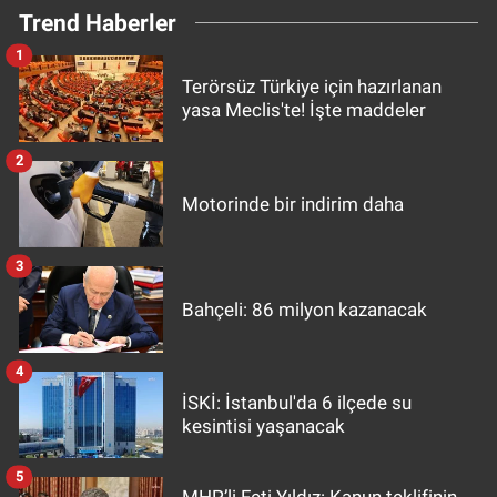
Trend Haberler
1
Terörsüz Türkiye için hazırlanan
yasa Meclis'te! İşte maddeler
2
Motorinde bir indirim daha
3
Bahçeli: 86 milyon kazanacak
4
İSKİ: İstanbul'da 6 ilçede su
kesintisi yaşanacak
5
MHP’li Feti Yıldız: Kanun teklifinin