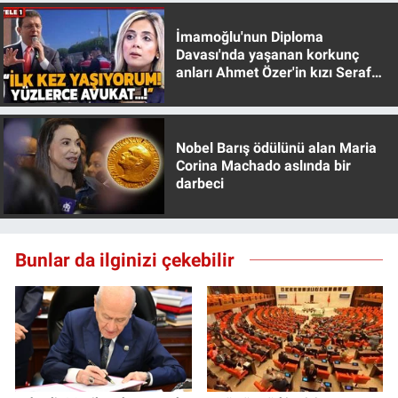
Yerel Yaşam
İmamoğlu'nun Diploma
Davası'nda yaşanan korkunç
Canlı Yayın
anları Ahmet Özer'in kızı Seraf
Özer anlattı!
Nobel Barış ödülünü alan Maria
Corina Machado aslında bir
darbeci
Bunlar da ilginizi çekebilir