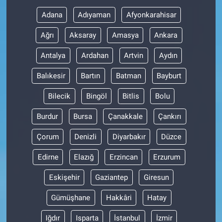
Adana
Adıyaman
Afyonkarahisar
Gündem Özel
Ağrı
Aksaray
Amasya
Ankara
Günün görüntüsü
Antalya
Ardahan
Artvin
Aydın
Haber
Balıkesir
Bartın
Batman
Bayburt
Bilecik
Bingöl
Bitlis
Bolu
İlan
Burdur
Bursa
Çanakkale
Çankırı
Kimdir
Çorum
Denizli
Diyarbakır
Düzce
Koronavirüs
Edirne
Elazığ
Erzincan
Erzurum
Kültür Sanat
Eskişehir
Gaziantep
Giresun
Gümüşhane
Hakkâri
Hatay
Ne demişti
Iğdır
Isparta
İstanbul
İzmir