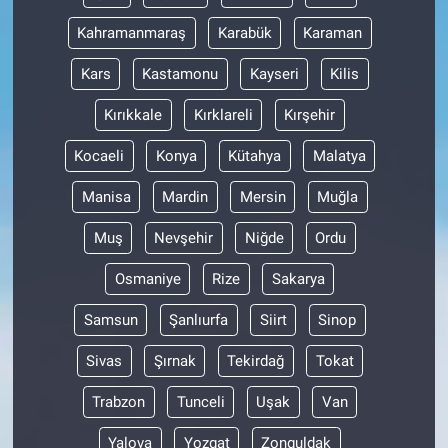
Nedir
Kahramanmaraş
Karabük
Karaman
Popüler
Kars
Kastamonu
Kayseri
Kilis
Programlar
Kırıkkale
Kırklareli
Kırşehir
Kocaeli
Konya
Kütahya
Malatya
Sağlık
Manisa
Mardin
Mersin
Muğla
Spor
Muş
Nevşehir
Niğde
Ordu
Teknoloji
Osmaniye
Rize
Sakarya
Türkiye'nin Geleceği
Samsun
Şanlıurfa
Siirt
Sinop
Sivas
Şırnak
Tekirdağ
Tokat
Türkiye'nin Gündemi
Trabzon
Tunceli
Uşak
Van
Yerel Gündem
Yalova
Yozgat
Zonguldak