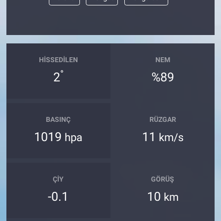
Yerel Yaşam
Canlı Yayın
HISSEDILEN
NEM
°
2
%89
BASINÇ
RÜZGAR
1019
11
hpa
km/s
ÇIY
GÖRÜŞ
-0.1
10
km