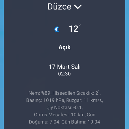
Düzce
Ege'den Esintiler
İletişim
Eğitim
°
12
Eğlence
Açık
Ekonomi
17 Mart Salı
Forum
02:30
Gerçeğin İzinde
°
Nem: %89, Hissedilen Sıcaklık: 2
,
Gün Başlıyor
Basınç: 1019 hPa, Rüzgar: 11 km/s,
Çiy Noktası: -0.1,
Gün Bitiyor
Görüş Mesafesi: 10 km, Gün
Doğumu: 7:04, Gün Batımı: 19:04
Gün Ortası