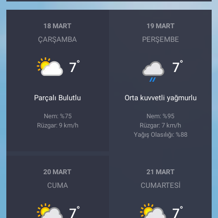
18 MART
19 MART
ÇARŞAMBA
PERŞEMBE
°
°
7
7
Parçalı Bulutlu
Orta kuvvetli yağmurlu
Nem: %75
Nem: %95
Rüzgar: 9 km/h
Rüzgar: 7 km/h
Yağış Olasılığı: %88
20 MART
21 MART
CUMA
CUMARTESI
°
°
7
7