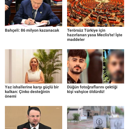
Bahçeli: 86 milyon kazanacak
Terörsüz Türkiye için
hazırlanan yasa Meclis'te! İşte
maddeler
Yaz ishallerine karşı güçlü bir
Düğün fotoğraflarını çektiği
kalkan: Çinko desteğinin
kişi vahşice öldürdü!
önemi