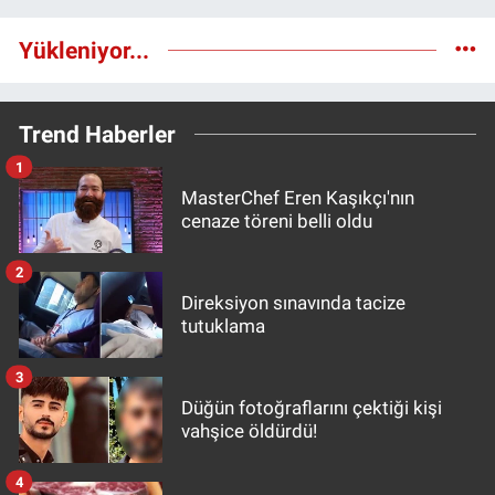
Yükleniyor...
Trend Haberler
1
MasterChef Eren Kaşıkçı'nın
cenaze töreni belli oldu
2
Direksiyon sınavında tacize
tutuklama
3
Düğün fotoğraflarını çektiği kişi
vahşice öldürdü!
4