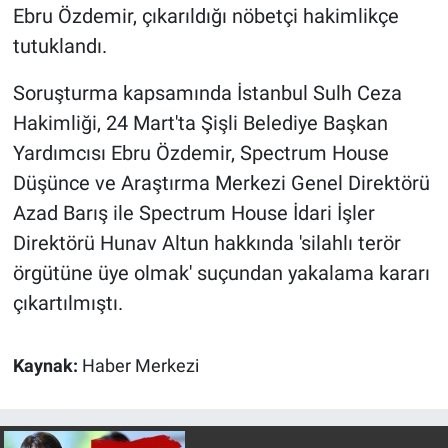
Nedir
Ebru Özdemir, çıkarıldığı nöbetçi hakimlikçe
tutuklandı.
Popüler
Soruşturma kapsamında İstanbul Sulh Ceza
Programlar
Hakimliği, 24 Mart'ta Şişli Belediye Başkan
Yardımcısı Ebru Özdemir, Spectrum House
Sağlık
Düşünce ve Araştırma Merkezi Genel Direktörü
Azad Barış ile Spectrum House İdari İşler
Spor
Direktörü Hunav Altun hakkında 'silahlı terör
Teknoloji
örgütüne üye olmak' suçundan yakalama kararı
çıkartılmıştı.
Türkiye'nin Geleceği
Türkiye'nin Gündemi
Kaynak:
Haber Merkezi
Yerel Gündem