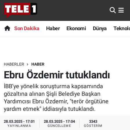
Anında Manşet
Son Dakika
Nöbetçi Eczaneler
Son Dakika
Haber
Ekonomi
Dünya
Teknolo
Başka Sohbetler
Haber
Hava Durumu
Belgesel
Ekonomi
Namaz Vakitleri
HABERLER
HABER
Bilim turu
Dünya
Trafik Durumu
Ebru Özdemir tutuklandı
Bilim ve Teknoloji Evreni
Teknoloji
Süper Lig Puan Durumu ve Fikstür
İBB’ye yönelik soruşturma kapsamında
gözaltına alınan Şişli Belediye Başkan
Doğa Konuşuyor
Sağlık
Tüm Manşetler
Yardımcısı Ebru Özdemir, "terör örgütüne
yardım etmek" iddiasıyla tutuklandı.
Dünya
Spor
Son Dakika Haberleri
28.03.2025 - 17:01
28.03.2025 - 17:04
3343
Ege Saati
Yayın Akışı
Haber Arşivi
YAYINLANMA
GÜNCELLEME
GÖSTERIM