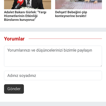
Adalet Bakanı Gürlek: "Yargı
Dehşet! Bebeğini çöp
Hizmetlerinin Etkinliği
konteynerine bıraktı!
Bürolarını kuruyoruz"
Yorumlar
Gönder