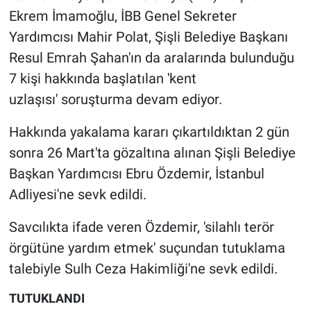
Ekrem İmamoğlu, İBB Genel Sekreter
Gündem Özel
Yardımcısı Mahir Polat, Şişli Belediye Başkanı
Resul Emrah Şahan'ın da aralarında bulunduğu
Günün görüntüsü
7 kişi hakkında başlatılan 'kent
uzlaşısı' soruşturma devam ediyor.
Haber
Hakkında yakalama kararı çıkartıldıktan 2 gün
İlan
sonra 26 Mart'ta gözaltına alınan Şişli Belediye
Başkan Yardımcısı Ebru Özdemir, İstanbul
Kimdir
Adliyesi'ne sevk edildi.
Koronavirüs
Savcılıkta ifade veren Özdemir, 'silahlı terör
Kültür Sanat
örgütüne yardım etmek' suçundan tutuklama
talebiyle Sulh Ceza Hakimliği'ne sevk edildi.
Ne demişti
TUTUKLANDI