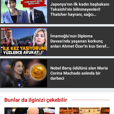
Japonya'nın ilk kadın başbakanı
Yerel Yaşam
Takaichi'nin bilinmeyenleri!
Thatcher hayranı, sağcı
Canlı Yayın
muhafazakar
İmamoğlu'nun Diploma
Davası'nda yaşanan korkunç
anları Ahmet Özer'in kızı Seraf
Özer anlattı!
Nobel Barış ödülünü alan Maria
Corina Machado aslında bir
darbeci
Bunlar da ilginizi çekebilir