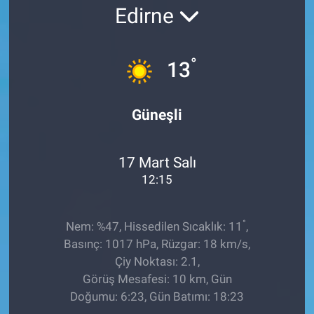
Edirne
Ege'den Esintiler
İletişim
Eğitim
°
13
Eğlence
Güneşli
Ekonomi
17 Mart Salı
Forum
12:15
Gerçeğin İzinde
°
Nem: %47, Hissedilen Sıcaklık: 11
,
Gün Başlıyor
Basınç: 1017 hPa, Rüzgar: 18 km/s,
Çiy Noktası: 2.1,
Gün Bitiyor
Görüş Mesafesi: 10 km, Gün
Doğumu: 6:23, Gün Batımı: 18:23
Gün Ortası