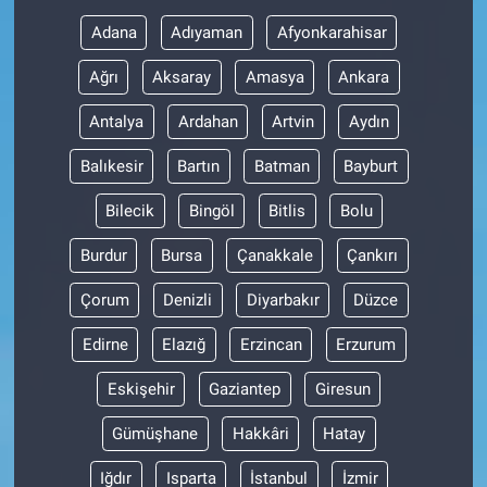
Adana
Adıyaman
Afyonkarahisar
Gündem Özel
Ağrı
Aksaray
Amasya
Ankara
Günün görüntüsü
Antalya
Ardahan
Artvin
Aydın
Haber
Balıkesir
Bartın
Batman
Bayburt
Bilecik
Bingöl
Bitlis
Bolu
İlan
Burdur
Bursa
Çanakkale
Çankırı
Kimdir
Çorum
Denizli
Diyarbakır
Düzce
Koronavirüs
Edirne
Elazığ
Erzincan
Erzurum
Kültür Sanat
Eskişehir
Gaziantep
Giresun
Gümüşhane
Hakkâri
Hatay
Ne demişti
Iğdır
Isparta
İstanbul
İzmir