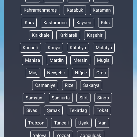
Nedir
Kahramanmaraş
Karabük
Karaman
Popüler
Kars
Kastamonu
Kayseri
Kilis
Programlar
Kırıkkale
Kırklareli
Kırşehir
Kocaeli
Konya
Kütahya
Malatya
Sağlık
Manisa
Mardin
Mersin
Muğla
Spor
Muş
Nevşehir
Niğde
Ordu
Teknoloji
Osmaniye
Rize
Sakarya
Türkiye'nin Geleceği
Samsun
Şanlıurfa
Siirt
Sinop
Sivas
Şırnak
Tekirdağ
Tokat
Türkiye'nin Gündemi
Trabzon
Tunceli
Uşak
Van
Yerel Gündem
Yalova
Yozgat
Zonguldak