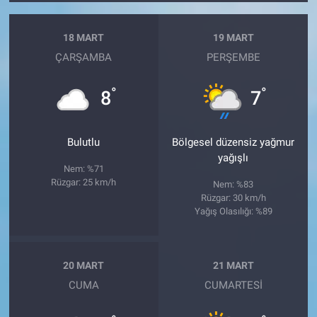
18 MART
19 MART
ÇARŞAMBA
PERŞEMBE
°
°
8
7
Bulutlu
Bölgesel düzensiz yağmur
yağışlı
Nem: %71
Rüzgar: 25 km/h
Nem: %83
Rüzgar: 30 km/h
Yağış Olasılığı: %89
20 MART
21 MART
CUMA
CUMARTESI