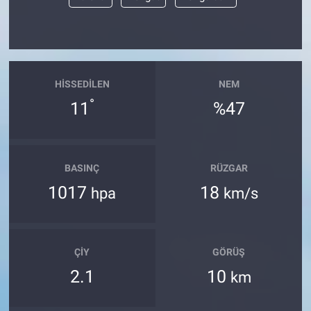
Yerel Yaşam
Canlı Yayın
HISSEDILEN
NEM
°
11
%47
BASINÇ
RÜZGAR
1017
18
hpa
km/s
ÇIY
GÖRÜŞ
2.1
10
km