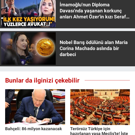
İmamoğlu'nun Diploma
Davası'nda yaşanan korkunç
anları Ahmet Özer'in kızı Seraf
Özer anlattı!
Nobel Barış ödülünü alan Maria
Corina Machado aslında bir
darbeci
Bunlar da ilginizi çekebilir
Bahçeli: 86 milyon kazanacak
Terörsüz Türkiye için
hazırlanan yasa Meclis'te! İşte