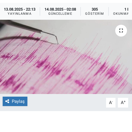
13.08.2025 - 22:13
14.08.2025 - 02:08
305
1 DK
Ege'den Esintiler
İletişim
YAYINLANMA
GÜNCELLEME
GÖSTERIM
OKUNMA S
Eğitim
Eğlence
Ekonomi
Forum
Gerçeğin İzinde
Gün Başlıyor
Paylaş
-
+
A
A
Gün Bitiyor
Gün Ortası