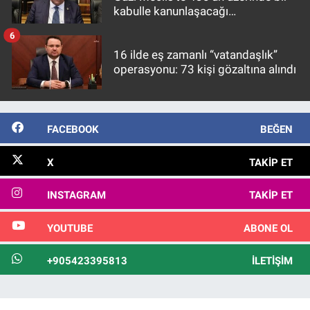
kabulle kanunlaşacağı
görülmektedir
6
16 ilde eş zamanlı “vatandaşlık”
operasyonu: 73 kişi gözaltına alındı
FACEBOOK
BEĞEN
X
TAKIP ET
INSTAGRAM
TAKIP ET
YOUTUBE
ABONE OL
+905423395813
İLETIŞIM