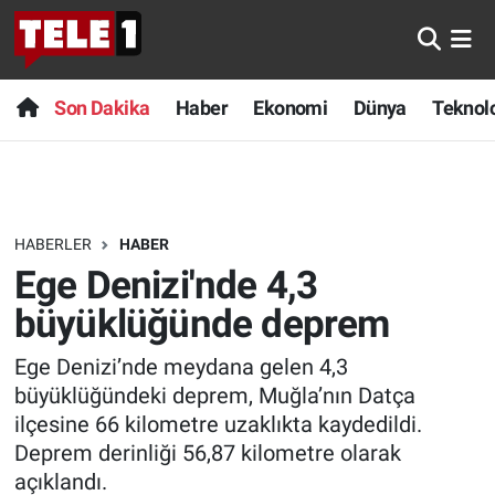
Anında Manşet
Son Dakika
Nöbetçi Eczaneler
Son Dakika
Haber
Ekonomi
Dünya
Teknolo
Başka Sohbetler
Haber
Hava Durumu
Belgesel
Ekonomi
Namaz Vakitleri
HABERLER
HABER
Bilim turu
Dünya
Trafik Durumu
Ege Denizi'nde 4,3
Bilim ve Teknoloji Evreni
Teknoloji
Süper Lig Puan Durumu ve Fikstür
büyüklüğünde deprem
Ege Denizi’nde meydana gelen 4,3
Doğa Konuşuyor
Sağlık
Tüm Manşetler
büyüklüğündeki deprem, Muğla’nın Datça
Dünya
Spor
Son Dakika Haberleri
ilçesine 66 kilometre uzaklıkta kaydedildi.
Deprem derinliği 56,87 kilometre olarak
Ege Saati
Yayın Akışı
Haber Arşivi
açıklandı.