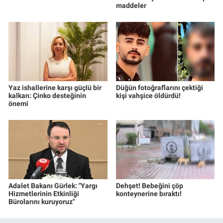
maddeler
Yaz ishallerine karşı güçlü bir
Düğün fotoğraflarını çektiği
kalkan: Çinko desteğinin
kişi vahşice öldürdü!
önemi
Adalet Bakanı Gürlek: "Yargı
Dehşet! Bebeğini çöp
Hizmetlerinin Etkinliği
konteynerine bıraktı!
Bürolarını kuruyoruz"