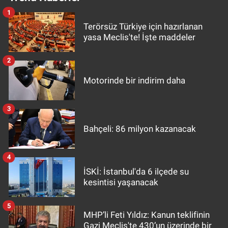
1
Terörsüz Türkiye için hazırlanan
yasa Meclis'te! İşte maddeler
2
Motorinde bir indirim daha
3
Bahçeli: 86 milyon kazanacak
4
İSKİ: İstanbul'da 6 ilçede su
kesintisi yaşanacak
5
MHP’li Feti Yıldız: Kanun teklifinin
Gazi Meclis'te 430’un üzerinde bir