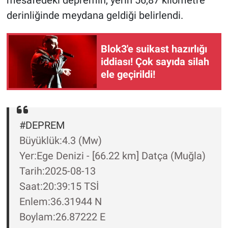
mesafedeki depremin, yerin 56,87 kilometre
Nedir
derinliğinde meydana geldiği belirlendi.
Popüler
Blok3'e suikast hazırlığı
Programlar
iddiası! Çok sayıda silah
ele geçirildi!
Sağlık
Spor
#DEPREM
Teknoloji
Büyüklük:4.3 (Mw)
Yer:Ege Denizi - [66.22 km] Datça (Muğla)
Türkiye'nin Geleceği
Tarih:2025-08-13
Türkiye'nin Gündemi
Saat:20:39:15 TSİ
Enlem:36.31944 N
Yerel Gündem
Boylam:26.87222 E