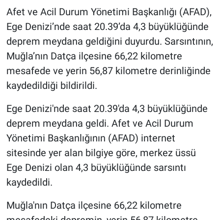
Afet ve Acil Durum Yönetimi Başkanlığı (AFAD),
Gündem Özel
Ege Denizi’nde saat 20.39’da 4,3 büyüklüğünde
deprem meydana geldiğini duyurdu. Sarsıntının,
Günün görüntüsü
Muğla’nın Datça ilçesine 66,22 kilometre
mesafede ve yerin 56,87 kilometre derinliğinde
Haber
kaydedildiği bildirildi.
İlan
Ege Denizi'nde saat 20.39'da 4,3 büyüklüğünde
deprem meydana geldi. Afet ve Acil Durum
Kimdir
Yönetimi Başkanlığının (AFAD) internet
Koronavirüs
sitesinde yer alan bilgiye göre, merkez üssü
Ege Denizi olan 4,3 büyüklüğünde sarsıntı
Kültür Sanat
kaydedildi.
Ne demişti
Muğla'nın Datça ilçesine 66,22 kilometre