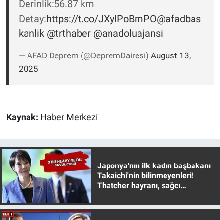
Derinlik:56.87 km
Yerel Yaşam
Detay:
https://t.co/JXyIPoBmPO
@afadbas
kanlik
@trthaber
@anadoluajansi
Canlı Yayın
— AFAD Deprem (@DepremDairesi)
August 13,
2025
Kaynak:
Haber Merkezi
Japonya'nın ilk kadın başbakanı
Takaichi'nin bilinmeyenleri!
Thatcher hayranı, sağcı
muhafazakar