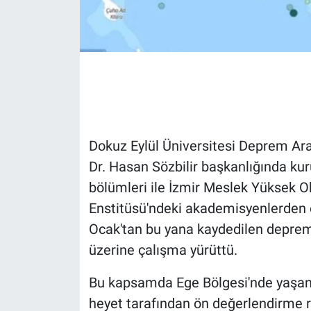
Gündem Özel
Günün görüntüsü
Haber
İlan
Dokuz Eylül Üniversitesi Deprem A
Dr. Hasan Sözbilir başkanlığında kuru
Kimdir
bölümleri ile İzmir Meslek Yüksek Ok
Enstitüsü'ndeki akademisyenlerden o
Koronavirüs
Ocak'tan bu yana kaydedilen depremle
Kültür Sanat
üzerine çalışma yürüttü.
Ne demişti
Bu kapsamda Ege Bölgesi'nde yaşana
heyet tarafından ön değerlendirme r