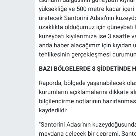
Yerel Yaşam
yüksekliğe ve 500 metre kadar içeri
üretecek Santorini Adası'nın kuzey
Canlı Yayın
uzaklıkta olduğumuz için güneybatı k
kuzeybatı kıyılarımıza ise 3 saatte
anda haber alacağımız için kıyıdan 
tehlikesinin gerçekleşmesi durumun
BAZI BÖLGELERDE 8 ŞİDDETİNDE H
Raporda, bölgede yaşanabilecek olası
kurumların açıklamalarını dikkate a
bilgilendirme notlarının hazırlanması
kaydedildi:
"Santorini Adası'nın kuzeydoğusunda
meydana gelecek bir depremi, Santor