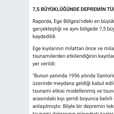
Nedir
7,5 BÜYÜKLÜĞÜNDE DEPREMİN TÜR
Popüler
Raporda, Ege Bölgesi'ndeki en büyü
Programlar
gerçekleştiği ve aynı bölgede 7,5 
kaydedildi.
Sağlık
Ege kıyılarının milattan önce ve mil
Spor
tsunamilerden etkilendiğinin kayıtlar
yer verildi:
Teknoloji
"Bunun yanında 1956 yılında Santor
Türkiye'nin Geleceği
üzerinde meydana geldiği kabul edi
tsunami etkisi modellenmiş ve tsuna
Türkiye'nin Gündemi
arasındaki kıyı şeridi boyunca belirl
anlaşılmıştır. Böyle bir depremin te
Yerel Gündem
tsunami dalgasının güneybatı kıyıla