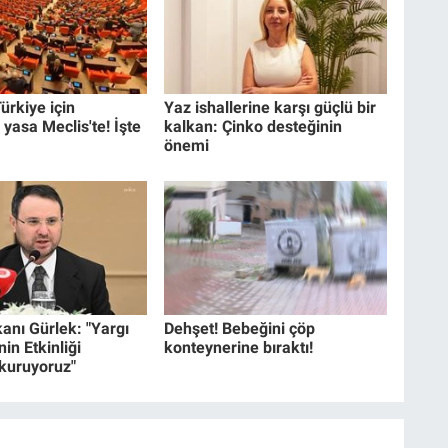
ürkiye için
Yaz ishallerine karşı güçlü bir
 yasa Meclis'te! İşte
kalkan: Çinko desteğinin
önemi
anı Gürlek: "Yargı
Dehşet! Bebeğini çöp
in Etkinliği
konteynerine bıraktı!
 kuruyoruz"