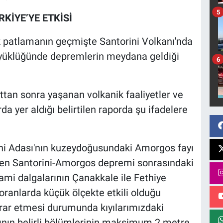
5
KİYE’YE ETKİSİ
k patlamanın geçmişte Santorini Volkanı'nda
büyüklüğünde depremlerin meydana geldiği
6
attan sonra yaşanan volkanik faaliyetler ve
da yer aldığı belirtilen raporda şu ifadelere
ini Adası'nın kuzeydoğusundaki Amorgos fayı
len Santorini-Amorgos depremi sonrasındaki
mi dalgalarının Çanakkale ile Fethiye
i oranlarda küçük ölçekte etkili olduğu
krar etmesi durumunda kıyılarımızdaki
rının belirli bölümlerinin maksimum 2 metre