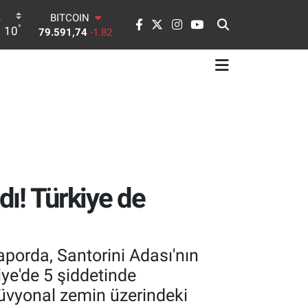
DOLAR
°
10
45,43620
0.02
EURO
53,38690
0.19
STERLİN
61,60380
0.18
G.ALTIN
6862,09000
0.19
BİST100
14.598,00
0
BITCOIN
79.591,74
-1.82
dı! Türkiye de
porda, Santorini Adası'nın
ye'de 5 şiddetinde
lüvyonal zemin üzerindeki