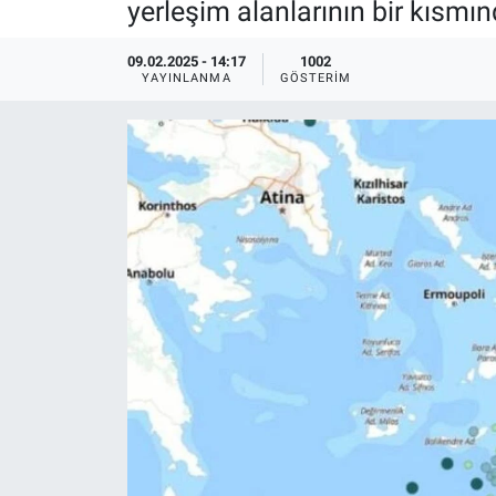
yerleşim alanlarının bir kısmın
Ege'den Esintiler
İletişim
09.02.2025 - 14:17
1002
YAYINLANMA
GÖSTERIM
Eğitim
Eğlence
Ekonomi
Forum
Gerçeğin İzinde
Gün Başlıyor
Gün Bitiyor
Gün Ortası