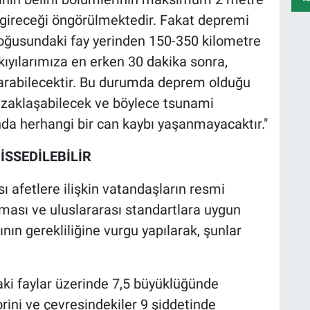
 gireceği öngörülmektedir. Fakat depremi
doğusundaki fay yerinden 150-350 kilometre
ıyılarımıza en erken 30 dakika sonra,
 varabilecektir. Bu durumda deprem olduğu
uzaklaşabilecek ve böylece tsunami
da herhangi bir can kaybı yaşanmayacaktır."
İSSEDİLEBİLİR
 afetlere ilişkin vatandaşların resmi
lması ve uluslararası standartlara uygun
nın gerekliliğine vurgu yapılarak, şunlar
ki faylar üzerinde 7,5 büyüklüğünde
ini ve çevresindekiler 9 şiddetinde