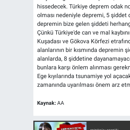
hissedecek. Türkiye deprem odak no
olması nedeniyle depremi, 5 şiddet
depremin bize gelen şiddeti herhang
Çünkü Türkiye'de can ve mal kaybının
Kuşadası ve Gökova Körfezi etrafınd
alanlarının bir kısmında depremin şid
alanlarda, 8 şiddetine dayanamayaca
bunlara karşı önlem alınması gerekm
Ege kıyılarında tsunamiye yol açacak
zamanında uyarılması önem arz etm
Kaynak:
AA