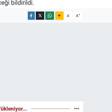
ği bildirildi.
-
+
A
A
ükleniyor...