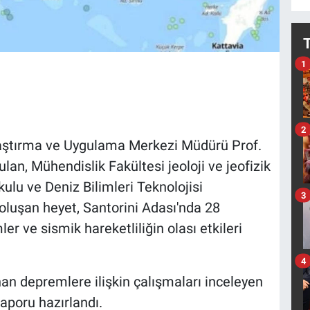
1
2
raştırma ve Uygulama Merkezi Müdürü Prof.
lan, Mühendislik Fakültesi jeoloji ve jeofizik
ulu ve Deniz Bilimleri Teknolojisi
3
luşan heyet, Santorini Adası'nda 28
r ve sismik hareketliliğin olası etkileri
4
n depremlere ilişkin çalışmaları inceleyen
aporu hazırlandı.