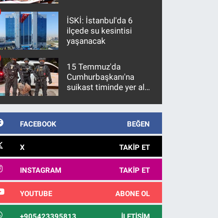
İSKİ: İstanbul'da 6
ilçede su kesintisi
yaşanacak
15 Temmuz'da
Cumhurbaşkanı'na
suikast timinde yer alan
firari FETÖ hükümlüsü
10 yıl sonra yakalandı
FACEBOOK
BEĞEN
X
TAKIP ET
INSTAGRAM
TAKIP ET
YOUTUBE
ABONE OL
+905423395813
İLETIŞIM