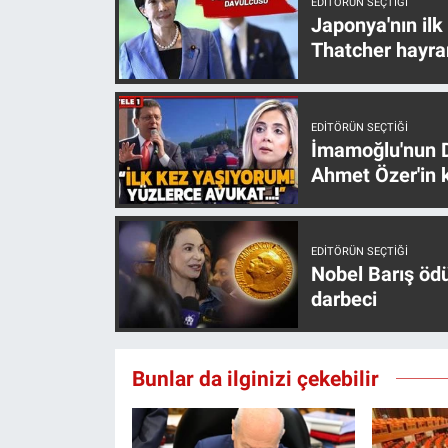
EDITÖRÜN SEÇTIĞI
Japonya'nın ilk
Thatcher hayra
EDITÖRÜN SEÇTIĞI
İmamoğlu'nun D
Ahmet Özer'in k
EDITÖRÜN SEÇTIĞI
Nobel Barış öd
darbeci
Bunlar da ilginizi çekebilir