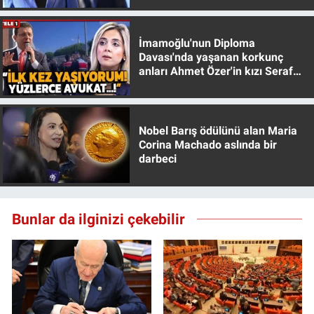
Yerel Yaşam
İmamoğlu'nun Diploma
Canlı Yayın
Davası'nda yaşanan korkunç
anları Ahmet Özer'in kızı Seraf
Özer anlattı!
Nobel Barış ödülünü alan Maria
Corina Machado aslında bir
darbeci
Bunlar da ilginizi çekebilir