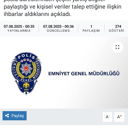
paylaştığı ve kişisel veriler talep ettiğine ilişkin
Ege'den Esintiler
İletişim
ihbarlar aldıklarını açıkladı.
Eğitim
07.08.2025 - 00:35
07.08.2025 - 00:36
1
274
YAYINLANMA
GÜNCELLEME
PAYLAŞIM
GÖSTERIM
Eğlence
Ekonomi
Forum
Gerçeğin İzinde
Gün Başlıyor
Gün Bitiyor
Paylaş
-
+
A
A
Gün Ortası