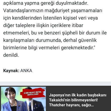
Nedir
açıklama yapma gereği duyulmaktadır.
Vatandaşlarımızın mağduriyet yaşamamaları
Popüler
için kendilerinden İstenilen kişisel veri veya
diğer taleplere ilişkin içeriklere itibar
Programlar
etmemeleri, bu ve benzeri şüpheli bir durum ile
Sağlık
karşılaşmaları durumunda, derhal güvenlik
birimlerine bilgi vermeleri gerekmektedir."
Spor
denildi.
Teknoloji
Kaynak:
ANKA
Türkiye'nin Geleceği
Türkiye'nin Gündemi
Japonya'nın ilk kadın başbakanı
Takaichi'nin bilinmeyenleri!
Yerel Gündem
Thatcher hayranı, sağcı
muhafazakar