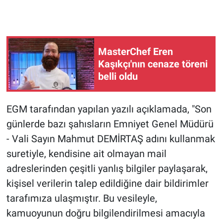
Gündem Özel
Günün görüntüsü
MasterChef Eren
Kaşıkçı'nın cenaze töreni
Haber
belli oldu
İlan
EGM tarafından yapılan yazılı açıklamada, "Son
günlerde bazı şahısların Emniyet Genel Müdürü
Kimdir
- Vali Sayın Mahmut DEMİRTAŞ adını kullanmak
Koronavirüs
suretiyle, kendisine ait olmayan mail
adreslerinden çeşitli yanlış bilgiler paylaşarak,
Kültür Sanat
kişisel verilerin talep edildiğine dair bildirimler
tarafımıza ulaşmıştır. Bu vesileyle,
Ne demişti
kamuoyunun doğru bilgilendirilmesi amacıyla