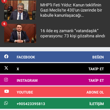
5
MHP’li Feti Yıldız: Kanun teklifinin
Gazi Meclis'te 430’un üzerinde bir
kabulle kanunlaşacağı
görülmektedir
6
16 ilde eş zamanlı “vatandaşlık”
operasyonu: 73 kişi gözaltına alındı
FACEBOOK
BEĞEN
X
TAKIP ET
INSTAGRAM
TAKIP ET
YOUTUBE
ABONE OL
+905423395813
İLETIŞIM