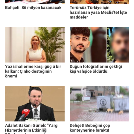
Bahçeli: 86 milyon kazanacak
Terörsüz Türkiye için
hazırlanan yasa Meclis'te! İşte
maddeler
Yaz ishallerine karşı güçlü bir
Düğün fotoğraflarını çektiği
kalkan: Çinko desteğinin
kişi vahşice öldürdü!
önemi
Adalet Bakanı Gürlek: "Yargı
Dehşet! Bebeğini çöp
Hizmetlerinin Etkinliği
konteynerine bıraktı!