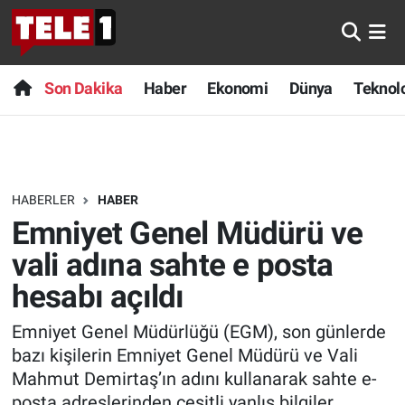
Anında Manşet
Son Dakika
Nöbetçi Eczaneler
Son Dakika
Haber
Ekonomi
Dünya
Teknolo
Başka Sohbetler
Haber
Hava Durumu
Belgesel
Ekonomi
Namaz Vakitleri
HABERLER
HABER
Bilim turu
Dünya
Trafik Durumu
Emniyet Genel Müdürü ve
Bilim ve Teknoloji Evreni
Teknoloji
Süper Lig Puan Durumu ve Fikstür
vali adına sahte e posta
hesabı açıldı
Doğa Konuşuyor
Sağlık
Tüm Manşetler
Emniyet Genel Müdürlüğü (EGM), son günlerde
Dünya
Spor
Son Dakika Haberleri
bazı kişilerin Emniyet Genel Müdürü ve Vali
Mahmut Demirtaş’ın adını kullanarak sahte e-
Ege Saati
Yayın Akışı
Haber Arşivi
posta adreslerinden çeşitli yanlış bilgiler