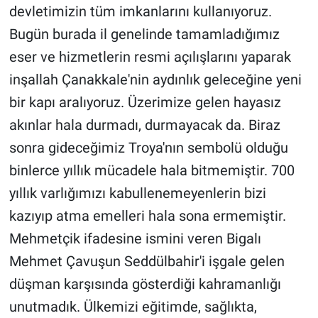
Nedir
devletimizin tüm imkanlarını kullanıyoruz.
Bugün burada il genelinde tamamladığımız
Popüler
eser ve hizmetlerin resmi açılışlarını yaparak
Programlar
inşallah Çanakkale'nin aydınlık geleceğine yeni
bir kapı aralıyoruz. Üzerimize gelen hayasız
Sağlık
akınlar hala durmadı, durmayacak da. Biraz
sonra gideceğimiz Troya'nın sembolü olduğu
Spor
binlerce yıllık mücadele hala bitmemiştir. 700
Teknoloji
yıllık varlığımızı kabullenemeyenlerin bizi
kazıyıp atma emelleri hala sona ermemiştir.
Türkiye'nin Geleceği
Mehmetçik ifadesine ismini veren Bigalı
Türkiye'nin Gündemi
Mehmet Çavuşun Seddülbahir'i işgale gelen
düşman karşısında gösterdiği kahramanlığı
Yerel Gündem
unutmadık. Ülkemizi eğitimde, sağlıkta,