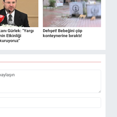
anı Gürlek: "Yargı
Dehşet! Bebeğini çöp
in Etkinliği
konteynerine bıraktı!
 kuruyoruz"