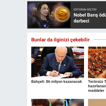
EDITÖRÜN SEÇTIĞI
Nobel Barış öd
darbeci
Bunlar da ilginizi çekebilir
Bahçeli: 86 milyon kazanacak
Terörsüz T
hazırlanan
maddeler