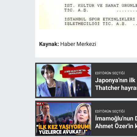
Kaynak:
Haber Merkezi
EDITÖRÜN SEÇTIĞI
Japonya'nın ilk
Thatcher hayra
EDITÖRÜN SEÇTIĞI
İmamoğlu'nun D
Ahmet Özer'in k