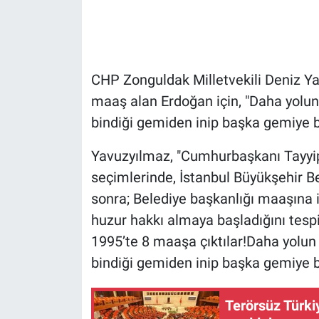
Gündem Özel
Günün görüntüsü
CHP Zonguldak Milletvekili Deniz Y
maaş alan Erdoğan için, "Daha yolun 
Haber
bindiği gemiden inip başka gemiye bi
İlan
Yavuzyılmaz, "Cumhurbaşkanı Tayyip
seçimlerinde, İstanbul Büyükşehir B
Kimdir
sonra; Belediye başkanlığı maaşına i
Koronavirüs
huzur hakkı almaya başladığını tespi
1995’te 8 maaşa çıktılar!Daha yolun 
Kültür Sanat
bindiği gemiden inip başka gemiye bin
Ne demişti
Terörsüz Türkiy