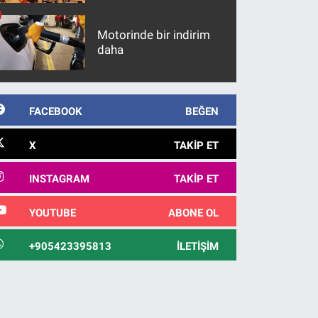
maddeler
Motorinde bir indirim
daha
FACEBOOK
BEĞEN
X
TAKIP ET
INSTAGRAM
TAKIP ET
YOUTUBE
ABONE OL
+905423395813
İLETIŞIM