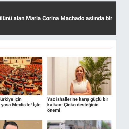
ülünü alan Maria Corina Machado aslında bir
ürkiye için
Yaz ishallerine karşı güçlü bir
 yasa Meclis'te! İşte
kalkan: Çinko desteğinin
önemi