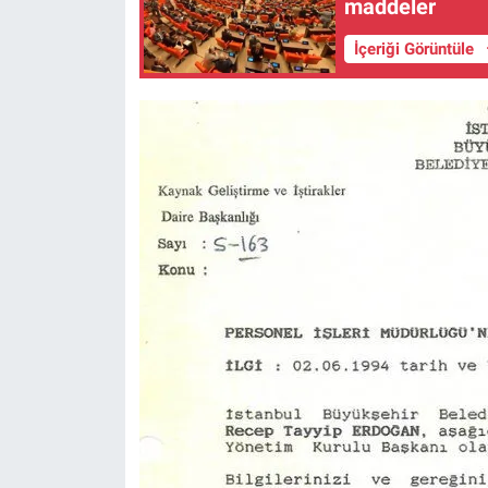
maddeler
Nedir
İçeriği Görüntüle
Popüler
Programlar
Sağlık
Spor
Teknoloji
Türkiye'nin Geleceği
Türkiye'nin Gündemi
Yerel Gündem