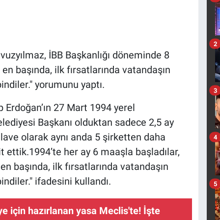
2
avuzyılmaz, İBB Başkanlığı döneminde 8
en başında, ilk fırsatlarında vatandaşın
ndiler." yorumunu yaptı.
3
 Erdoğan’ın 27 Mart 1994 yerel
elediyesi Başkanı olduktan sadece 2,5 ay
lave olarak aynı anda 5 şirketten daha
4
t ettik.1994’te her ay 6 maaşla başladılar,
en başında, ilk fırsatlarında vatandaşın
diler." ifadesini kullandı.
5
e için hazırlanan yasa Meclis'te! İşte