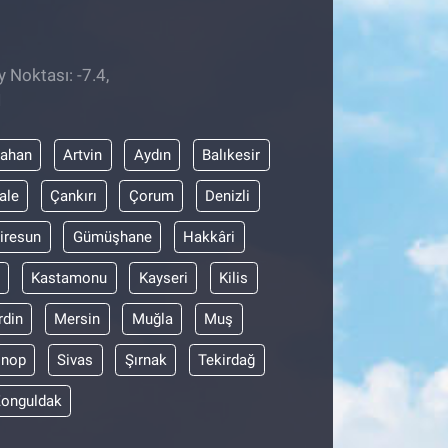
 Noktası: -7.4,
1
dahan
Artvin
Aydın
Balıkesir
ale
Çankırı
Çorum
Denizli
iresun
Gümüşhane
Hakkâri
Kastamonu
Kayseri
Kilis
din
Mersin
Muğla
Muş
inop
Sivas
Şırnak
Tekirdağ
onguldak