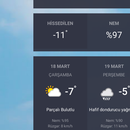
Gündem Özel
HISSEDILEN
NEM
Günün görüntüsü
°
-11
%97
Haber
İlan
18 MART
19 MART
Kimdir
ÇARŞAMBA
PERŞEMBE
°
Koronavirüs
-7
-5
Kültür Sanat
Parçalı Bulutlu
Hafif dondurucu yağ
Ne demişti
Nem: %95
Nem: %90
Rüzgar: 8 km/h
Rüzgar: 11 km/h