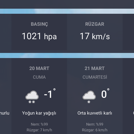
BASINÇ
RÜZGAR
1021
17
hpa
km/s
20 MART
21 MART
CUMA
CUMARTESI
°
°
°
-1
0
murlu
Yoğun kar yağışlı
Orta kuvvetli karlı
Nem: %99
Nem: %99
Rüzgar: 7 km/h
Rüzgar: 6 km/h