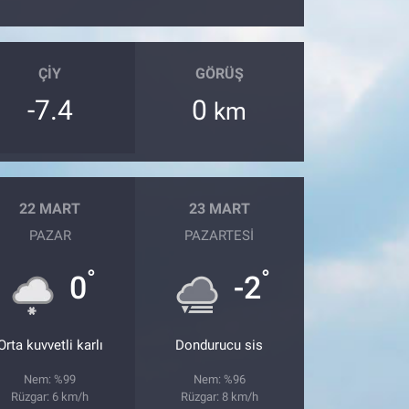
ÇIY
GÖRÜŞ
-7.4
0
km
22 MART
23 MART
PAZAR
PAZARTESI
°
°
0
-2
Orta kuvvetli karlı
Dondurucu sis
Nem: %99
Nem: %96
Rüzgar: 6 km/h
Rüzgar: 8 km/h