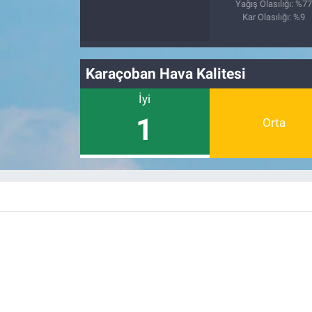
Nedir
Yağış Olasılığı: %7
Kar Olasılığı: %9
Popüler
Karaçoban Hava Kalitesi
Programlar
İyi
Sağlık
1
Orta
Spor
Teknoloji
Türkiye'nin Geleceği
Türkiye'nin Gündemi
Yerel Gündem