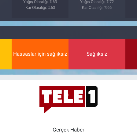
7
Yağış Olasılığı: %63
Yağış Olasılığı: %72
Kar Olasılığı: %63
Kar Olasılığı: %66
Hassaslar için sağlıksız
Sağlıksız
Gerçek Haber