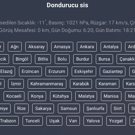
Dondurucu sis
°
edilen Sıcaklık: -11
, Basınç: 1021 hPa, Rüzgar: 17 km/s, Çiy
Görüş Mesafesi: 0 km, Gün Doğumu: 6:20, Gün Batımı: 18:2
r
Ağrı
Aksaray
Amasya
Ankara
Antalya
Ar
ecik
Bingöl
Bitlis
Bolu
Burdur
Bursa
Çanakk
Elazığ
Erzincan
Erzurum
Eskişehir
Gaziantep
G
l
İzmir
Kahramanmaraş
Karabük
Karaman
Kars
Kocaeli
Konya
Kütahya
Malatya
Manisa
Mar
niye
Rize
Sakarya
Samsun
Şanlıurfa
Siirt
S
Trabzon
Tunceli
Uşak
Van
Yalova
Yozgat
Z