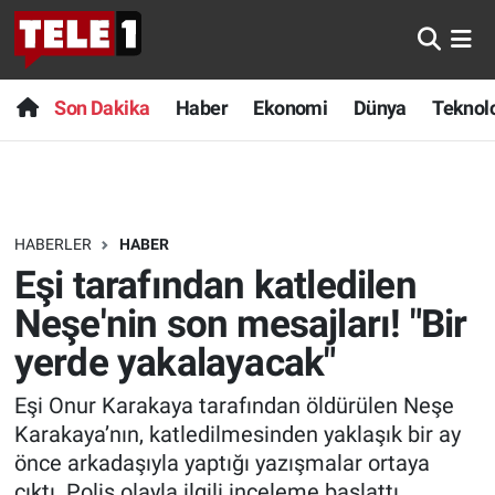
Anında Manşet
Son Dakika
Nöbetçi Eczaneler
Son Dakika
Haber
Ekonomi
Dünya
Teknolo
Başka Sohbetler
Haber
Hava Durumu
Belgesel
Ekonomi
Namaz Vakitleri
HABERLER
HABER
Bilim turu
Dünya
Trafik Durumu
Eşi tarafından katledilen
Bilim ve Teknoloji Evreni
Teknoloji
Süper Lig Puan Durumu ve Fikstür
Neşe'nin son mesajları! "Bir
yerde yakalayacak"
Doğa Konuşuyor
Sağlık
Tüm Manşetler
Eşi Onur Karakaya tarafından öldürülen Neşe
Dünya
Spor
Son Dakika Haberleri
Karakaya’nın, katledilmesinden yaklaşık bir ay
önce arkadaşıyla yaptığı yazışmalar ortaya
Ege Saati
Yayın Akışı
Haber Arşivi
çıktı. Polis olayla ilgili inceleme başlattı.