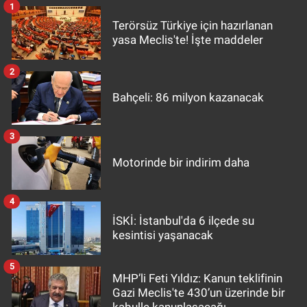
1
Terörsüz Türkiye için hazırlanan
yasa Meclis'te! İşte maddeler
2
Bahçeli: 86 milyon kazanacak
3
Motorinde bir indirim daha
4
İSKİ: İstanbul'da 6 ilçede su
kesintisi yaşanacak
5
MHP’li Feti Yıldız: Kanun teklifinin
Gazi Meclis'te 430’un üzerinde bir