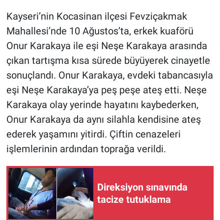
Kayseri’nin Kocasinan ilçesi Fevziçakmak
Gündem Özel
Mahallesi’nde 10 Ağustos’ta, erkek kuaförü
Onur Karakaya ile eşi Neşe Karakaya arasında
Günün görüntüsü
çıkan tartışma kısa sürede büyüyerek cinayetle
Haber
sonuçlandı. Onur Karakaya, evdeki tabancasıyla
eşi Neşe Karakaya’ya peş peşe ateş etti. Neşe
İlan
Karakaya olay yerinde hayatını kaybederken,
Onur Karakaya da aynı silahla kendisine ateş
Kimdir
ederek yaşamını yitirdi. Çiftin cenazeleri
işlemlerinin ardından toprağa verildi.
Koronavirüs
Kültür Sanat
Direksiyon sınavında
Ne demişti
tacize tutuklama