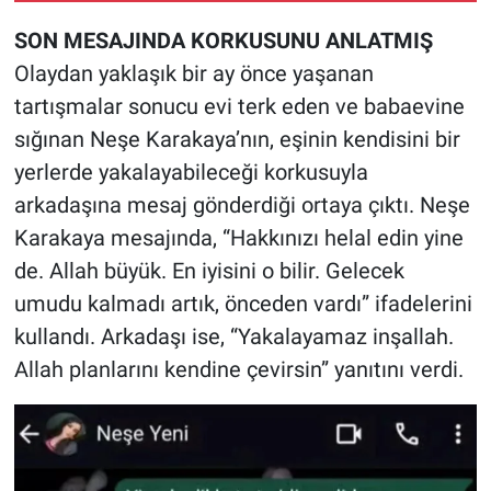
Nedir
SON MESAJINDA KORKUSUNU ANLATMIŞ
Popüler
Olaydan yaklaşık bir ay önce yaşanan
tartışmalar sonucu evi terk eden ve babaevine
Programlar
sığınan Neşe Karakaya’nın, eşinin kendisini bir
yerlerde yakalayabileceği korkusuyla
Sağlık
arkadaşına mesaj gönderdiği ortaya çıktı. Neşe
Spor
Karakaya mesajında, “Hakkınızı helal edin yine
de. Allah büyük. En iyisini o bilir. Gelecek
Teknoloji
umudu kalmadı artık, önceden vardı” ifadelerini
kullandı. Arkadaşı ise, “Yakalayamaz inşallah.
Türkiye'nin Geleceği
Allah planlarını kendine çevirsin” yanıtını verdi.
Türkiye'nin Gündemi
Yerel Gündem