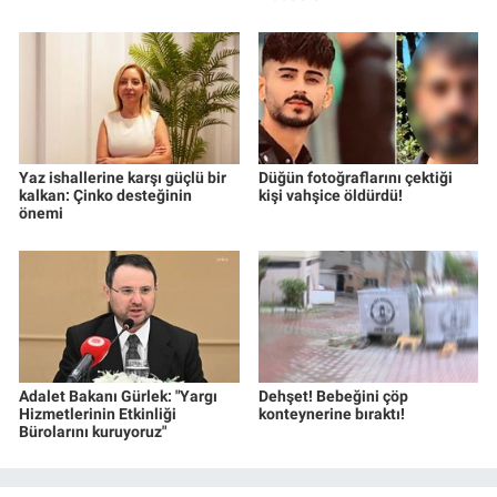
Yaz ishallerine karşı güçlü bir
Düğün fotoğraflarını çektiği
kalkan: Çinko desteğinin
kişi vahşice öldürdü!
önemi
Adalet Bakanı Gürlek: "Yargı
Dehşet! Bebeğini çöp
Hizmetlerinin Etkinliği
konteynerine bıraktı!
Bürolarını kuruyoruz"