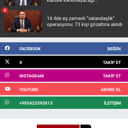
kabulle kanunlaşacağı
görülmektedir
6
16 ilde eş zamanlı “vatandaşlık”
operasyonu: 73 kişi gözaltına alındı
FACEBOOK
BEĞEN
X
TAKIP ET
INSTAGRAM
TAKIP ET
YOUTUBE
ABONE OL
+905423395813
İLETIŞIM