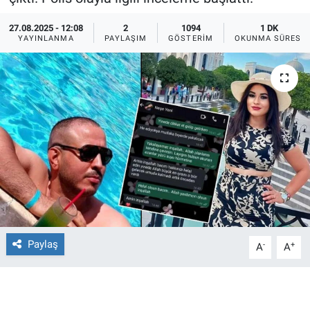
Ege'den Esintiler
İletişim
27.08.2025 - 12:08
2
1094
1 DK
YAYINLANMA
PAYLAŞIM
GÖSTERIM
OKUNMA SÜRESI
Eğitim
Eğlence
Ekonomi
Forum
Gerçeğin İzinde
Gün Başlıyor
Paylaş
-
+
A
A
Gün Bitiyor
Gün Ortası