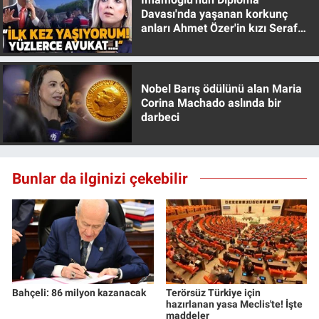
Davası'nda yaşanan korkunç
anları Ahmet Özer'in kızı Seraf
Özer anlattı!
Nobel Barış ödülünü alan Maria
Corina Machado aslında bir
darbeci
Bunlar da ilginizi çekebilir
Bahçeli: 86 milyon kazanacak
Terörsüz Türkiye için
hazırlanan yasa Meclis'te! İşte
maddeler