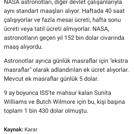
NASA astronotları, diğer devlet çalışanlarıyla
Nedir
aynı standart maaşları alıyor. Haftada 40 saat
Popüler
çalışıyorlar ve fazla mesai ücreti, hafta sonu
ücreti veya tatil ücreti almıyorlar. NASA,
Programlar
astronotların geçen yıl 152 bin dolar civarında
maaş alıyordu.
Sağlık
Astronotlar ayrıca günlük masraflar için "ekstra
Spor
masraflar" olarak adlandırılan ek ücret alıyorlar.
Mevcut ek masraflar günlük 5 dolar.
Teknoloji
9 ay boyunca ISS’te mahsur kalan Sunita
Türkiye'nin Geleceği
Williams ve Butch Wilmore için bu, kişi başına
Türkiye'nin Gündemi
toplam 1 bin 430 dolar olmuştu.
Yerel Gündem
Kaynak:
Karar