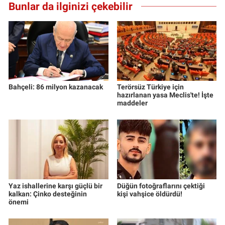
Bunlar da ilginizi çekebilir
Bahçeli: 86 milyon kazanacak
Terörsüz Türkiye için
hazırlanan yasa Meclis'te! İşte
maddeler
Yaz ishallerine karşı güçlü bir
Düğün fotoğraflarını çektiği
kalkan: Çinko desteğinin
kişi vahşice öldürdü!
önemi