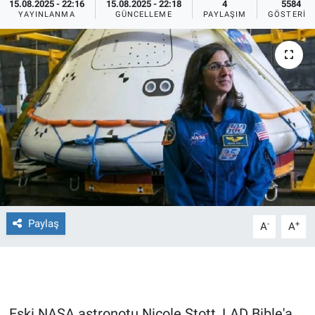
15.08.2025 - 22:16
15.08.2025 - 22:18
4
5584
YAYINLANMA
GÜNCELLEME
PAYLAŞIM
GÖSTERIM
Ege'den Esintiler
İletişim
Eğitim
Eğlence
Ekonomi
Forum
Gerçeğin İzinde
Paylaş
-
+
A
A
Gün Başlıyor
Gün Bitiyor
Gün Ortası
Eski NASA astronotu Nicole Stott, LAD Bible'a