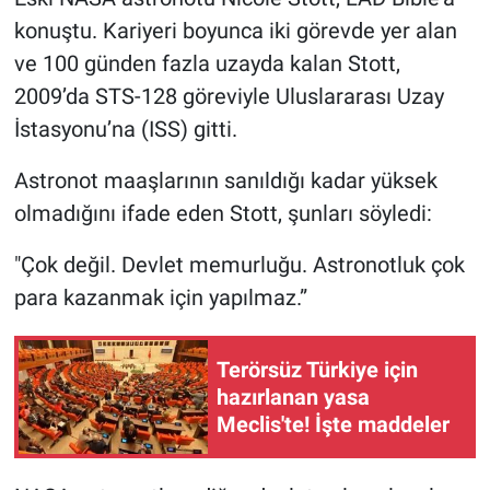
konuştu. Kariyeri boyunca iki görevde yer alan
Gündem Özel
ve 100 günden fazla uzayda kalan Stott,
2009’da STS-128 göreviyle Uluslararası Uzay
Günün görüntüsü
İstasyonu’na (ISS) gitti.
Haber
Astronot maaşlarının sanıldığı kadar yüksek
olmadığını ifade eden Stott, şunları söyledi:
İlan
"Çok değil. Devlet memurluğu. Astronotluk çok
Kimdir
para kazanmak için yapılmaz.”
Koronavirüs
Terörsüz Türkiye için
Kültür Sanat
hazırlanan yasa
Meclis'te! İşte maddeler
Ne demişti