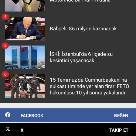
4
Bahçeli: 86 milyon kazanacak
5
İSKİ: İstanbul'da 6 ilçede su
kesintisi yaşanacak
6
15 Temmuz'da Cumhurbaşkanı'na
suikast timinde yer alan firari FETÖ
hükümlüsü 10 yıl sonra yakalandı
FACEBOOK
BEĞEN
X
TAKIP ET