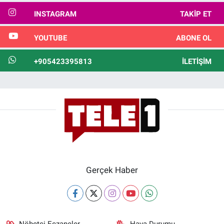
INSTAGRAM
TAKIP ET
YOUTUBE
ABONE OL
+905423395813
İLETIŞIM
Gerçek Haber
Nöbetçi Eczaneler
Hava Durumu