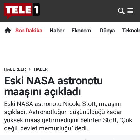
Anında Manşet
Son Dakika
Nöbetçi Eczaneler
Son Dakika
Haber
Ekonomi
Dünya
Teknolo
Başka Sohbetler
Haber
Hava Durumu
Belgesel
Ekonomi
Namaz Vakitleri
HABERLER
HABER
Bilim turu
Dünya
Trafik Durumu
Eski NASA astronotu
Bilim ve Teknoloji Evreni
Teknoloji
Süper Lig Puan Durumu ve Fikstür
maaşını açıkladı
Eski NASA astronotu Nicole Stott, maaşını
Doğa Konuşuyor
Sağlık
Tüm Manşetler
açıkladı. Astronotluğun düşünüldüğü kadar
Dünya
Spor
Son Dakika Haberleri
yüksek maaş getirmediğini belirten Stott, "Çok
değil, devlet memurluğu" dedi.
Ege Saati
Yayın Akışı
Haber Arşivi