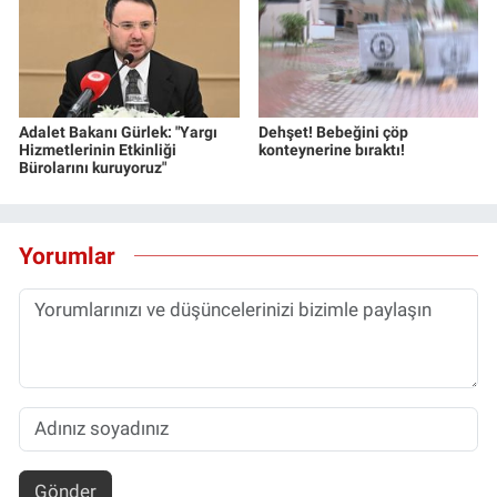
Adalet Bakanı Gürlek: "Yargı
Dehşet! Bebeğini çöp
Hizmetlerinin Etkinliği
konteynerine bıraktı!
Bürolarını kuruyoruz"
Yorumlar
Gönder