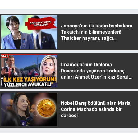
Yerel Yaşam
Canlı Yayın
Japonya'nın ilk kadın başbakanı
Takaichi'nin bilinmeyenleri!
Thatcher hayranı, sağcı
muhafazakar
İmamoğlu'nun Diploma
Davası'nda yaşanan korkunç
anları Ahmet Özer'in kızı Seraf
Özer anlattı!
Nobel Barış ödülünü alan Maria
Corina Machado aslında bir
darbeci