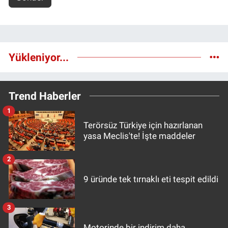
Yükleniyor...
Trend Haberler
1
Terörsüz Türkiye için hazırlanan
yasa Meclis'te! İşte maddeler
2
9 üründe tek tırnaklı eti tespit edildi
3
Motorinde bir indirim daha