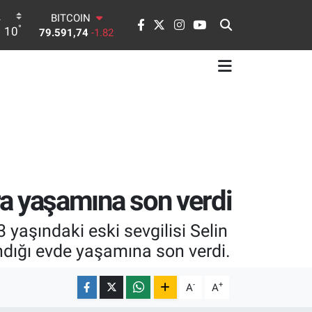
79.591,74
-1.82
DOLAR
°
10
45,43620
0.02
EURO
53,38690
0.19
STERLİN
61,60380
0.18
G.ALTIN
6862,09000
0.19
BİST100
14.598,00
0
onra yaşamına son verdi
 yaşındaki eski sevgilisi Selin
ndığı evde yaşamına son verdi.
-
+
A
A