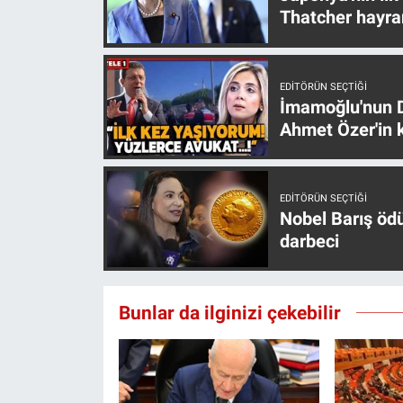
Thatcher hayra
Yerel Yaşam
Canlı Yayın
EDITÖRÜN SEÇTIĞI
İmamoğlu'nun D
Ahmet Özer'in k
EDITÖRÜN SEÇTIĞI
Nobel Barış öd
darbeci
Bunlar da ilginizi çekebilir