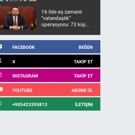
firari FETÖ hükümlüsü
10 yıl sonra yakalandı
16 ilde eş zamanlı
“vatandaşlık”
operasyonu: 73 kişi
gözaltına alındı
FACEBOOK
BEĞEN
X
TAKIP ET
INSTAGRAM
TAKIP ET
YOUTUBE
ABONE OL
+905423395813
İLETIŞIM