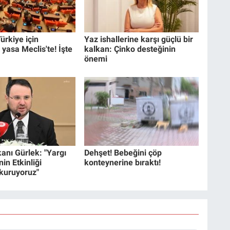
ürkiye için
Yaz ishallerine karşı güçlü bir
 yasa Meclis'te! İşte
kalkan: Çinko desteğinin
önemi
anı Gürlek: "Yargı
Dehşet! Bebeğini çöp
in Etkinliği
konteynerine bıraktı!
 kuruyoruz"