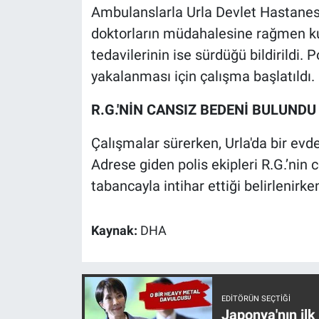
Nedir
Ambulanslarla Urla Devlet Hastanesi'
doktorların müdahalesine rağmen kur
Popüler
tedavilerinin ise sürdüğü bildirildi. 
yakalanması için çalışma başlatıldı.
Programlar
R.G.'NİN CANSIZ BEDENİ BULUNDU
Sağlık
Çalışmalar sürerken, Urla'da bir evde
Spor
Adrese giden polis ekipleri R.G.’nin c
tabancayla intihar ettiği belirlenirke
Teknoloji
Türkiye'nin Geleceği
Kaynak:
DHA
Türkiye'nin Gündemi
Yerel Gündem
EDITÖRÜN SEÇTIĞI
Japonya'nın ilk