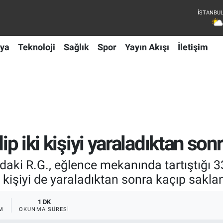
ya
Teknoloji
Sağlık
Spor
Yayın Akışı
İletişim
dip iki kişiyi yaraladıktan s
ndaki R.G., eğlence mekanında tartıştığı 33
 kişiyi de yaraladıktan sonra kaçıp sakla
1 DK
M
OKUNMA SÜRESI