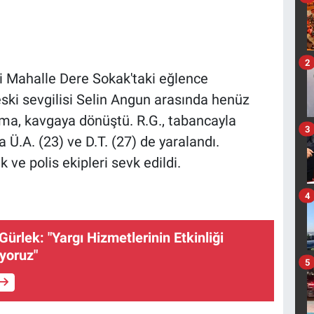
2
ni Mahalle Dere Sokak'taki eğlence
ski sevgilisi Selin Angun arasında henüz
ma, kavgaya dönüştü. R.G., tabancayla
3
a Ü.A. (23) ve D.T. (27) de yaralandı.
 ve polis ekipleri sevk edildi.
4
ürlek: "Yargı Hizmetlerinin Etkinliği
uyoruz"
5