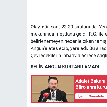
Gündem Özel
Günün görüntüsü
Olay, dün saat 23.30 sıralarında, Ye
mekanında meydana geldi. R.G. ile e
Haber
belirlenemeyen nedenle çıkan tartış
Angun'a ateş edip, yaraladı. Bu sırad
İlan
Çevredekilerin ihbarıyla adrese sağlık
Kimdir
SELİN ANGUN KURTARILAMADI
Koronavirüs
Adalet Bakanı G
Kültür Sanat
Bürolarını kur
İçeriği Görüntüle
Ne demişti