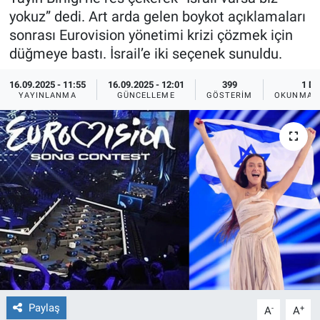
yokuz” dedi. Art arda gelen boykot açıklamaları
Ege'den Esintiler
İletişim
sonrası Eurovision yönetimi krizi çözmek için
düğmeye bastı. İsrail’e iki seçenek sunuldu.
Eğitim
16.09.2025 - 11:55
16.09.2025 - 12:01
399
1 DK
YAYINLANMA
GÜNCELLEME
GÖSTERIM
OKUNMA S
Eğlence
Ekonomi
Forum
Gerçeğin İzinde
Gün Başlıyor
Gün Bitiyor
Paylaş
-
+
A
A
Gün Ortası