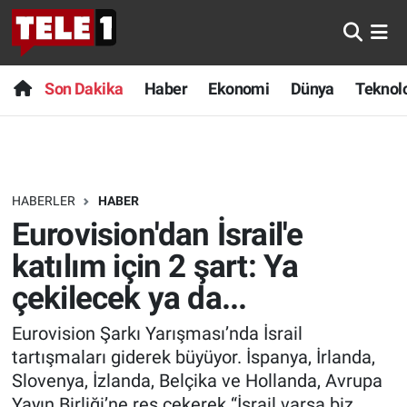
Anında Manşet
Son Dakika
Nöbetçi Eczaneler
Son Dakika
Haber
Ekonomi
Dünya
Teknolo
Başka Sohbetler
Haber
Hava Durumu
Belgesel
Ekonomi
Namaz Vakitleri
HABERLER
HABER
Bilim turu
Dünya
Trafik Durumu
Eurovision'dan İsrail'e
Bilim ve Teknoloji Evreni
Teknoloji
Süper Lig Puan Durumu ve Fikstür
katılım için 2 şart: Ya
çekilecek ya da...
Doğa Konuşuyor
Sağlık
Tüm Manşetler
Eurovision Şarkı Yarışması’nda İsrail
Dünya
Spor
Son Dakika Haberleri
tartışmaları giderek büyüyor. İspanya, İrlanda,
Slovenya, İzlanda, Belçika ve Hollanda, Avrupa
Ege Saati
Yayın Akışı
Haber Arşivi
Yayın Birliği’ne res çekerek “İsrail varsa biz