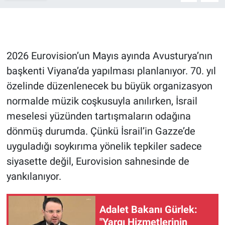
Gündem Özel
Günün görüntüsü
2026 Eurovision’un Mayıs ayında Avusturya’nın
başkenti Viyana’da yapılması planlanıyor. 70. yıl
Haber
özelinde düzenlenecek bu büyük organizasyon
normalde müzik coşkusuyla anılırken, İsrail
İlan
meselesi yüzünden tartışmaların odağına
Kimdir
dönmüş durumda. Çünkü İsrail’in Gazze’de
uyguladığı soykırıma yönelik tepkiler sadece
Koronavirüs
siyasette değil, Eurovision sahnesinde de
yankılanıyor.
Kültür Sanat
Ne demişti
Adalet Bakanı Gürlek:
"Yargı Hizmetlerinin