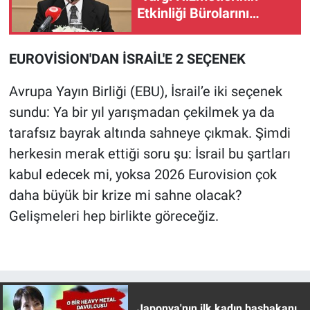
Nedir
Etkinliği Bürolarını
kuruyoruz"
Popüler
EUROVİSİON'DAN İSRAİL'E 2 SEÇENEK
Programlar
Avrupa Yayın Birliği (EBU), İsrail’e iki seçenek
Sağlık
sundu: Ya bir yıl yarışmadan çekilmek ya da
tarafsız bayrak altında sahneye çıkmak. Şimdi
Spor
herkesin merak ettiği soru şu: İsrail bu şartları
kabul edecek mi, yoksa 2026 Eurovision çok
Teknoloji
daha büyük bir krize mi sahne olacak?
Gelişmeleri hep birlikte göreceğiz.
Türkiye'nin Geleceği
Türkiye'nin Gündemi
Yerel Gündem
Japonya'nın ilk kadın başbakanı