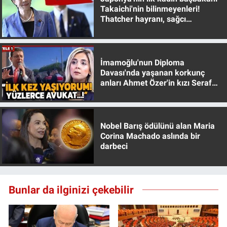
Yerel Yaşam
Takaichi'nin bilinmeyenleri!
Thatcher hayranı, sağcı
muhafazakar
Canlı Yayın
İmamoğlu'nun Diploma
Davası'nda yaşanan korkunç
anları Ahmet Özer'in kızı Seraf
Özer anlattı!
Nobel Barış ödülünü alan Maria
Corina Machado aslında bir
darbeci
Bunlar da ilginizi çekebilir