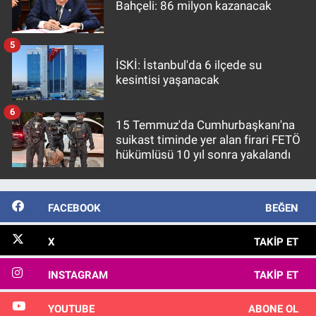
Bahçeli: 86 milyon kazanacak
5
İSKİ: İstanbul'da 6 ilçede su
kesintisi yaşanacak
6
15 Temmuz'da Cumhurbaşkanı'na
suikast timinde yer alan firari FETÖ
hükümlüsü 10 yıl sonra yakalandı
FACEBOOK
BEĞEN
X
TAKIP ET
INSTAGRAM
TAKIP ET
YOUTUBE
ABONE OL